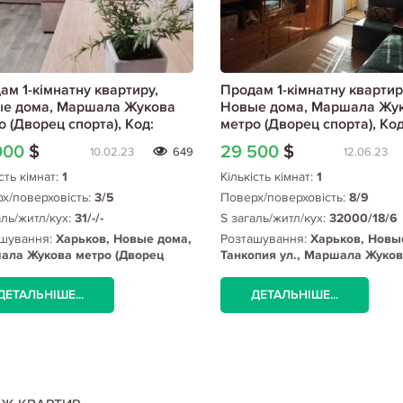
ам 1-кімнатну квартиру,
Продам 1-кімнатну квартир
е дома, Маршала Жукова
Новые дома, Маршала Жу
о (Дворец спорта), Код:
метро (Дворец спорта), Код
22/2
800648/1
000
$
29 500
$
10.02.23
649
12.06.23
сть кімнат:
1
Кількість кімнат:
1
х/поверховість:
3/5
Поверх/поверховість:
8/9
аль/житл/кух:
31/-/-
S загаль/житл/кух:
32000/18/6
шування:
Харьков, Новые дома,
Розташування:
Харьков, Новы
ала Жукова метро (Дворец
Танкопия ул., Маршала Жуков
а)
метро (Дворец спорта)
ДЕТАЛЬНІШЕ...
ДЕТАЛЬНІШЕ...