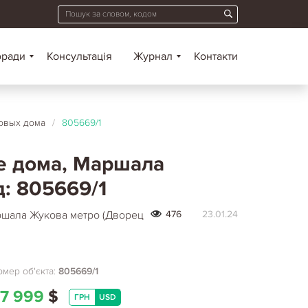
оради
Консультація
Журнал
Контакти
овых дома
/
805669/1
ые дома, Маршала
д: 805669/1
ршала Жукова метро (Дворец
476
23.01.24
мер об'єкта:
805669/1
7 999
$
ГРН
USD