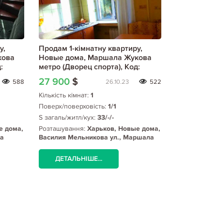
у,
Продам 1-кімнатну квартиру,
Продам 1-к
кова
Новые дома, Маршала Жукова
Новые дом
:
метро (Дворец спорта), Код:
метро (Двор
629024/4
804935/1
27 900
$
29 000
$
588
26.10.23
522
Кількість кімнат:
1
Кількість кім
Поверх/поверховість:
1/1
Поверх/пове
S загаль/житл/кух:
33/-/-
S загаль/жит
е дома,
Розташування:
Харьков, Новые дома,
Розташуванн
а
Василия Мельникова ул., Маршала
Олимпийска
Жукова метро (Дворец спорта)
метро (Двор
ДЕТАЛЬНІШЕ...
ДЕТАЛЬ