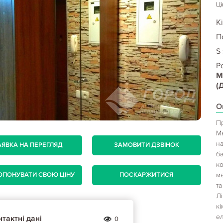
Ці
Кі
П
S
Р
М
(
О
Пр
Ме
на
АЯВКА НА ПЕРЕГЛЯД
ЗАМОВИТИ ДЗВІНОК
ба
ко
м
ОПОНУВАТИ СВОЮ ЦІНУ
ПОСКАРЖИТИСЯ
та
Лі
кі
ел
тактні дані
0