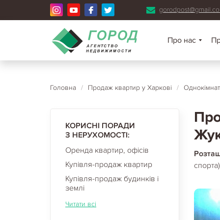
gorodpost@gmail.c
Про нас
П
Головна
/
Продаж квартир у Харкові
/
Однокімнат
Про
КОРИСНІ ПОРАДИ
Жук
З НЕРУХОМОСТІ:
Оренда квартир, офісів
Розта
Купівля-продаж квартир
спорта
Купівля-продаж будинків і
землі
Читати всі