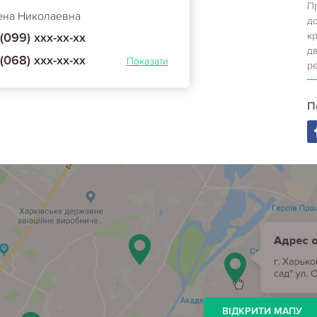
П
ена Николаевна
до
(099) ххх-хх-хх
кр
д
(068) ххх-хх-хх
Показати
р
П
ВІДКРИТИ МАПУ