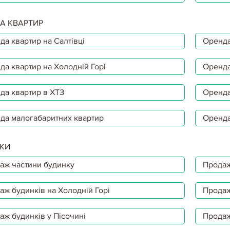
А КВАРТИР
да квартир на Салтівці
Оренда
да квартир на Холодній Горі
Оренда
да квартир в ХТЗ
Оренда
да малогабаритних квартир
Оренда
КИ
аж частини будинку
Продаж
аж будинків на Холодній Горі
Продаж
аж будинків у Пісочині
Продаж