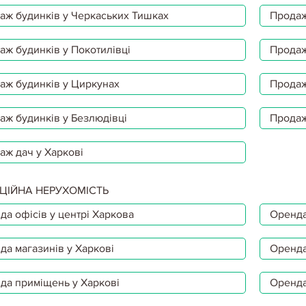
аж будинків у Черкаських Тишках
Продаж
аж будинків у Покотилівці
Продаж
аж будинків у Циркунах
Продаж
аж будинків у Безлюдівці
Продаж
аж дач у Харкові
ЦІЙНА НЕРУХОМІСТЬ
да офісів у центрі Харкова
Оренда
да магазинів у Харкові
Оренда
да приміщень у Харкові
Оренда