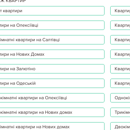
Ж КВАРТИР
т квартири
Квартир
тири на Олексіївці
Кварти
мнатні квартири на Салтівці
Кварти
тири на Нових Домах
Кварти
тири на Залютіно
Кварти
тири на Одеській
Кварти
імнатні квартири на Олексіївці
Однокі
кімнатні квартири на Нових домах
Трикімн
імнатні квартири на Нових домах
Двокім