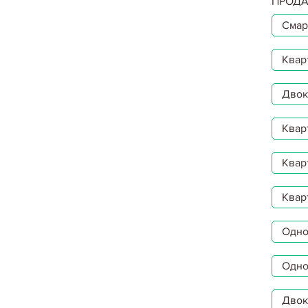
ПРОДА
Смар
Квар
Двокі
Квар
Квар
Квар
Однок
Одно
Двок