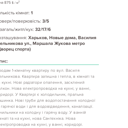
2
на
875
$
/ м
лькість кімнат:
1
оверх/поверховість:
3/5
 загаль/житл/кух:
32/17/6
озташування:
Харьков, Новые дома, Василия
ельникова ул., Маршала Жукова метро
Дворец спорта)
пис:
одам 1-кімнатну квартиру по вул. Василя
льникова. Квартира затишна і тепла, в кімнаті та
 кухні. Нові радіатори опалення, засклений
лкон. Нова електропроводка на кухні, у ванні,
ридорі. У Квартирі є холодильник, пральна
ашинка. Нові труби для водопостачання холодної
 гарячої води і для водовідведення, каналізації.
чильники на холодну і гарячу воду. У ванній
мнаті та на кухні, нова Сантехніка. Нова
ектропроводка на кухні, у ванні, коридорі.