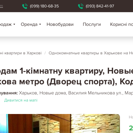
om
(099) 180-68-35
(093) 842-41-97
родаж
Оренда
Новобудови
Послуги
Корисні п
ні квартири в Харкові
/
Однокомнатные квартиры в Харькове на Н
дам 1-кімнатну квартиру, Нов
ова метро (Дворец спорта), Ко
шування:
Харьков, Новые дома, Василия Мельникова ул., Ма
)
Дивитися на мапі
Но
2