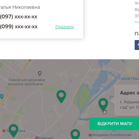
те
талья Николаевна
б
(097) ххх-хх-хх
37
(099) ххх-хх-хх
Показати
П
ВІДКРИТИ МАПУ