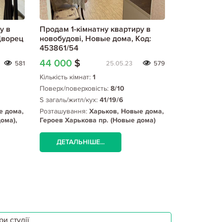
у в
Продам 1-кімнатну квартиру в
Продам 1-к
Дворец
новобудові, Новые дома, Код:
новобудові
453861/54
Маршала Ж
спорта), Ко
44 000
$
40 000
$
581
25.05.23
579
Кількість кімнат:
1
Кількість кім
Поверх/поверховість:
8/10
Поверх/пове
S загаль/житл/кух:
41/19/6
S загаль/жит
е дома,
Розташування:
Харьков, Новые дома,
Розташуванн
ома),
Героев Харькова пр. (Новые дома)
Маршала Жу
спорта)
ДЕТАЛЬНІШЕ...
ДЕТАЛЬ
и студії