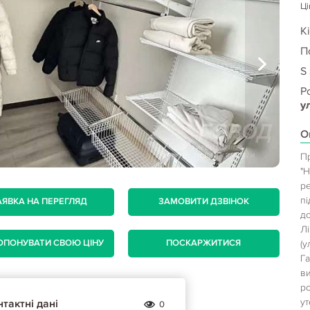
Ці
Кі
П
S
Р
у
О
П
"
ре
пі
АЯВКА НА ПЕРЕГЛЯД
ЗАМОВИТИ ДЗВІНОК
д
Л
ОПОНУВАТИ СВОЮ ЦІНУ
ПОСКАРЖИТИСЯ
(у
Г
ви
р
у
тактні дані
0