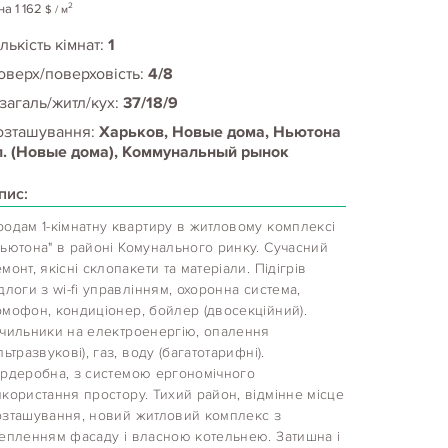
2
на
1 162
$
/ м
лькість кімнат:
1
оверх/поверховість:
4/8
 загаль/житл/кух:
37/18/9
озташування:
Харьков, Новые дома, Ньютона
л. (Новые дома), Коммунальный рынок
пис:
родам 1-кімнатну квартиру в житловому комплексі
Ньютона" в районі Комунального ринку. Сучасний
монт, якісні склопакети та матеріали. Підігрів
длоги з wi-fi управлінням, охоронна система,
омофон, кондиціонер, бойлер (двосекційний).
ічильники на електроенергію, опалення
льтразвукові), газ, воду (багатотарифні).
ардеробна, з системою ергономічного
користання простору. Тихий район, відмінне місце
озташування, новий житловий комплекс з
тепленням фасаду і власною котельнею. Затишна і