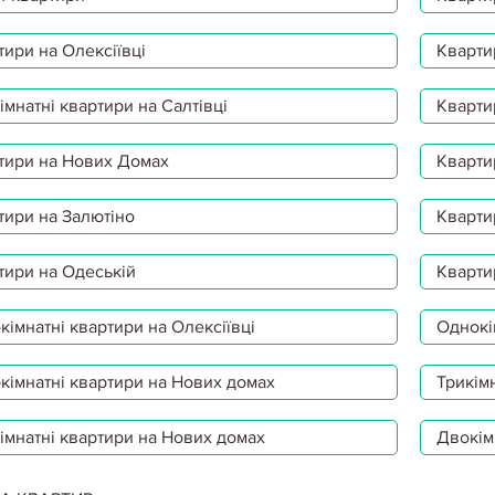
тири на Олексіївці
Кварти
мнатні квартири на Салтівці
Кварти
тири на Нових Домах
Кварти
тири на Залютіно
Кварти
тири на Одеській
Кварти
імнатні квартири на Олексіївці
Однокі
кімнатні квартири на Нових домах
Трикімн
імнатні квартири на Нових домах
Двокім