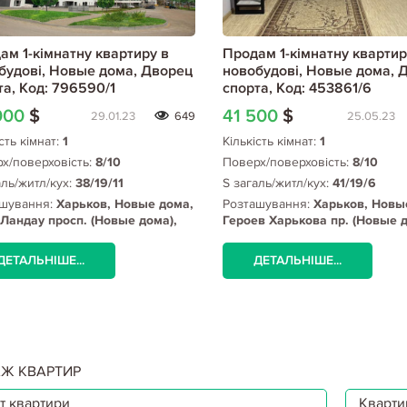
ам 1-кімнатну квартиру в
Продам 1-кімнатну квартир
будові, Новые дома, Дворец
новобудові, Новые дома, 
та, Код: 796590/1
спорта, Код: 453861/6
000
$
41 500
$
29.01.23
649
25.05.23
сть кімнат:
1
Кількість кімнат:
1
х/поверховість:
8/10
Поверх/поверховість:
8/10
аль/житл/кух:
38/19/11
S загаль/житл/кух:
41/19/6
шування:
Харьков, Новые дома,
Розташування:
Харьков, Новы
Ландау просп. (Новые дома),
Героев Харькова пр. (Новые д
ц спорта
Дворец спорта
ДЕТАЛЬНІШЕ...
ДЕТАЛЬНІШЕ...
Ж КВАРТИР
т квартири
Квартир