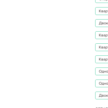
Квар
Двокі
Квар
Квар
Квар
Однок
Одно
Двок