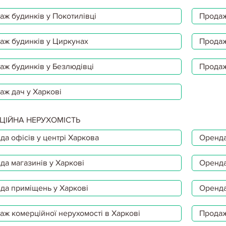
аж будинків у Покотилівці
Продаж
аж будинків у Циркунах
Продаж
аж будинків у Безлюдівці
Продаж
аж дач у Харкові
ЦІЙНА НЕРУХОМІСТЬ
да офісів у центрі Харкова
Оренда
да магазинів у Харкові
Оренда
да приміщень у Харкові
Оренда
аж комерційної нерухомості в Харкові
Продаж