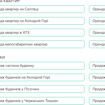
А КВАРТИР
да квартир на Салтівці
Оренда
да квартир на Холодній Горі
Оренда
да квартир в ХТЗ
Оренда
да малогабаритних квартир
Оренда
КИ
аж частини будинку
Продаж
аж будинків на Холодній Горі
Продаж
аж будинків у Пісочині
Продаж
аж будинків у Черкаських Тишках
Продаж