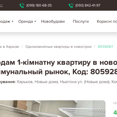
om
(099) 180-68-35
(093) 842-41-97
родаж
Оренда
Новобудови
Послуги
Корисні п
 в Харкові
/
Однокомнатные квартиры в новострое
/
805928/1
дам 1-кімнатну квартиру в нов
мунальный рынок, Код: 805928
шування:
Харьков, Новые дома, Ньютона ул. (Новые дома), 
Но
4