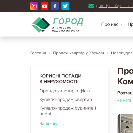
gorodpost@gmail.c
Про нас
П
Головна
/
Продаж квартир у Харкові
/
Новобудови
Про
КОРИСНІ ПОРАДИ
Ком
З НЕРУХОМОСТІ:
Оренда квартир, офісів
Розта
Купівля-продаж квартир
на мапі
Купівля-продаж будинків і
землі
Читати всі