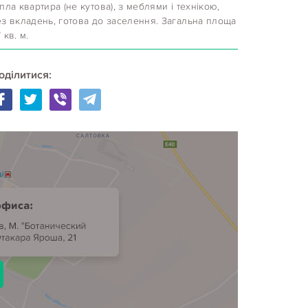
пла квартира (не кутова), з меблями і технікою,
ез вкладень, готова до заселення. Загальна площа
 кв. м.
оділитися: