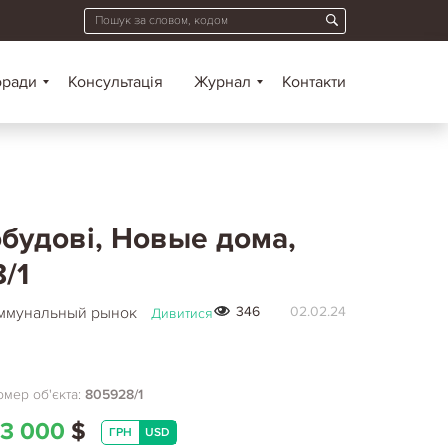
оради
Консультація
Журнал
Контакти
обудові, Новые дома,
/1
Коммунальный рынок
346
02.02.24
Дивитися
мер об'єкта:
805928/1
3 000
$
ГРН
USD