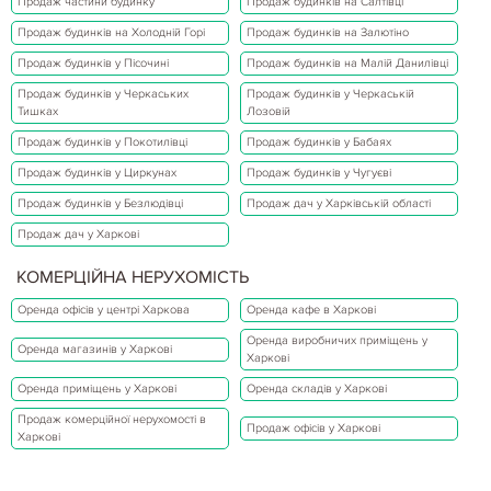
Продаж частини будинку
Продаж будинків на Салтівці
Продаж будинків на Холодній Горі
Продаж будинків на Залютіно
Продаж будинків у Пісочині
Продаж будинків на Малій Данилівці
Продаж будинків у Черкаських
Продаж будинків у Черкаській
Тишках
Лозовій
Продаж будинків у Покотилівці
Продаж будинків у Бабаях
Продаж будинків у Циркунах
Продаж будинків у Чугуєві
Продаж будинків у Безлюдівці
Продаж дач у Харківській області
Продаж дач у Харкові
КОМЕРЦІЙНА НЕРУХОМІСТЬ
Оренда офісів у центрі Харкова
Оренда кафе в Харкові
Оренда виробничих приміщень у
Оренда магазинів у Харкові
Харкові
Оренда приміщень у Харкові
Оренда складів у Харкові
Продаж комерційної нерухомості в
Продаж офісів у Харкові
Харкові