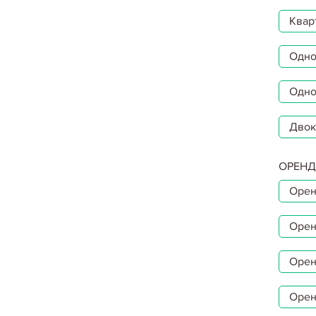
Квар
Однок
Одно
Двок
ОРЕНД
Орен
Орен
Орен
Орен