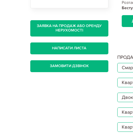
, Салтовка,
Розташування:
Харьков, Салтовка,
Розта
Академика Павлова метро
Бесту
ДЕТАЛЬНІШЕ...
ЗАЯВКА НА ПРОДАЖ АБО ОРЕНДУ
НЕРУХОМОСТІ
НАПИСАТИ ЛИСТА
ПРОДА
ЗАМОВИТИ ДЗВІНОК
Смар
Квар
Двокі
Квар
Квар