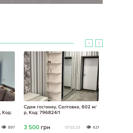
Сдам гостинку, Салтовка, 602 м/
Сдам гости
 Код:
р, Код: 796824/1
Французски
791954/4
3 500
грн
6 300
гр
897
07.02.23
621