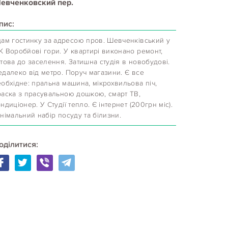
евченковский пер.
пис:
дам гостинку за адресою пров. Шевченківський у
К Воробйові гори. У квартирі виконано ремонт,
това до заселення. Затишна студія в новобудові.
едалеко від метро. Поруч магазини. Є все
обхідне: пральна машина, мікрохвильова піч,
раска з прасувальною дошкою, смарт ТВ,
ндиціонер. У Студії тепло. Є інтернет (200грн міс).
німальний набір посуду та білизни.
оділитися: