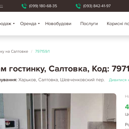
om
(099) 180-68-35
(093) 842-41-97
родаж
Оренда
Новобудови
Послуги
Корисні п
нку на Салтовке
/
797159/1
м гостинку, Салтовка, Код: 797
шування:
Харьков, Салтовка, Шевченковский пер.
Дивитися н
Но
4
Ці
Р