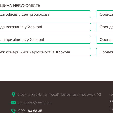
ЦІЙНА НЕРУХОМІСТЬ
да офісів у центрі Харкова
Оренда
да магазинів у Харкові
Оренда
да приміщень у Харкові
Оренда
аж комерційної нерухомості в Харкові
Продаж
61057 м. Харків, пл. Поезії, Театральний провулок, 1/3
К
К
gorodpost@gmail.com
Б
(099) 180-68-35