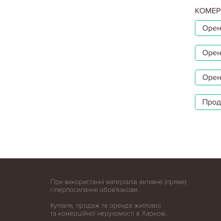
КОМЕР
Орен
Орен
Орен
Прод
При використанні матеріалів активне (пряме)
гіперпосилання обов'язкове.
Купівля, продаж та оренда житлової
та комерційної нерухомості в Харкові.