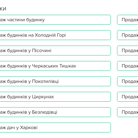
КИ
аж частини будинку
Продаж
аж будинків на Холодній Горі
Продаж
аж будинків у Пісочині
Продаж
аж будинків у Черкаських Тишках
Продаж
аж будинків у Покотилівці
Продаж
аж будинків у Циркунах
Продаж
аж будинків у Безлюдівці
Продаж
аж дач у Харкові