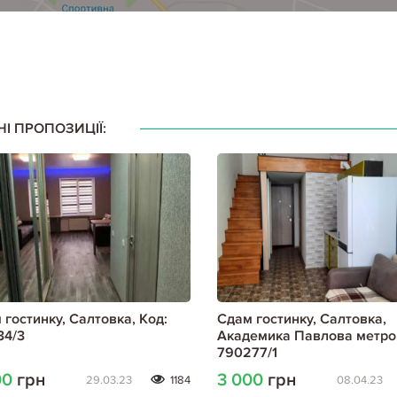
НІ ПРОПОЗИЦІЇ:
 гостинку, Салтовка, Код:
Сдам гостинку, Салтовка,
34/3
Академика Павлова метро,
790277/1
00
грн
3 000
грн
29.03.23
1184
08.04.23