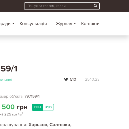
оради
Консультація
Журнал
Контакти
159/1
510
25.10.23
а мапі
мер об'єкта:
797159/1
 500
грн
ГРН
USD
2
на
225
грн
/ м
озташування:
Харьков, Салтовка,