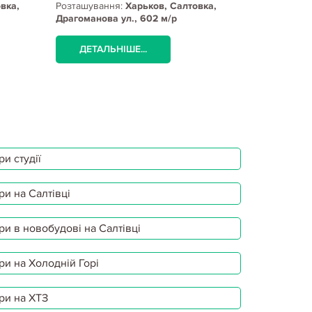
вка,
Розташування:
Харьков, Салтовка,
Розташуванн
Драгоманова ул., 602 м/р
Салтовское 
бульвар
ДЕТАЛЬНІШЕ...
ДЕТАЛЬ
и студії
ри на Салтівці
ри в новобудові на Салтівці
ри на Холодній Горі
ри на ХТЗ