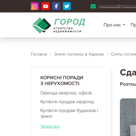
gorodpost@gmail.c
Про нас
П
Головна
/
Зняти гостинку в Харкові
/
Снять гости
Сда
КОРИСНІ ПОРАДИ
З НЕРУХОМОСТІ:
Розта
Оренда квартир, офісів
Купівля-продаж квартир
Купівля-продаж будинків і
землі
Читати всі