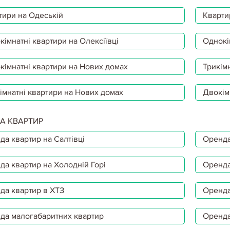
тири на Одеській
Кварти
імнатні квартири на Олексіївці
Однокі
кімнатні квартири на Нових домах
Трикімн
імнатні квартири на Нових домах
Двокім
А КВАРТИР
да квартир на Салтівці
Оренда
да квартир на Холодній Горі
Оренда
да квартир в ХТЗ
Оренда
да малогабаритних квартир
Оренда