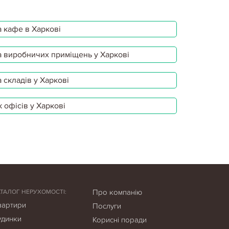
 кафе в Харкові
 виробничих приміщень у Харкові
 складів у Харкові
 офісів у Харкові
Про компанію
АТАЛОГ НЕРУХОМОСТІ:
вартири
Послуги
удинки
Корисні поради