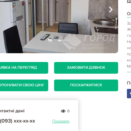
Ш
О
З
Ж
го
Н
не
п
ко
Мі
АЯВКА НА ПЕРЕГЛЯД
ЗАМОВИТИ ДЗВІНОК
П
ОПОНУВАТИ СВОЮ ЦІНУ
ПОСКАРЖИТИСЯ
тактні дані
0
(093) ххх-хх-хх
Показати