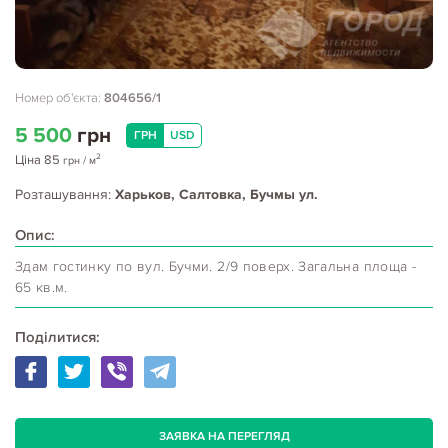
Номер об'єкта:
804656/1
5 500
грн
ГРН
USD
2
Ціна
85
грн
/ м
Розташування:
Харьков, Салтовка, Бучмы ул.
Опис:
Здам гостинку по вул. Бучми. 2/9 поверх. Загальна площа -
65 кв.м.
Поділитися:
ЗАЯВКА НА ПЕРЕГЛЯД