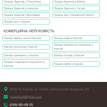
Продаж будинків у Покотилівці
Продаж будинків у Бабаях
Продаж будинків у Циркунах
Продаж будинків у Чугуєві
Продаж будинків у Безлюдівці
Продаж дач у Харківській області
Продаж дач у Харкові
КОМЕРЦІЙНА НЕРУХОМІСТЬ
Оренда офісів у центрі Харкова
Оренда кафе в Харкові
Оренда виробничих приміщень у
Оренда магазинів у Харкові
Харкові
Оренда приміщень у Харкові
Оренда складів у Харкові
Продаж комерційної нерухомості в
Продаж офісів у Харкові
Харкові
61057 м. Харків, пл. Поезії, Театральний провулок, 1/3
gorodpost@gmail.com
(099) 180-68-35