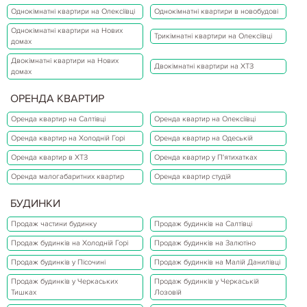
Однокімнатні квартири на Олексіївці
Однокімнатні квартири в новобудові
Однокімнатні квартири на Нових
Трикімнатні квартири на Олексіївці
домах
Двокімнатні квартири на Нових
Двокімнатні квартири на ХТЗ
домах
ОРЕНДА КВАРТИР
Оренда квартир на Салтівці
Оренда квартир на Олексіївці
Оренда квартир на Холодній Горі
Оренда квартир на Одеській
Оренда квартир в ХТЗ
Оренда квартир у П'ятихатках
Оренда малогабаритних квартир
Оренда квартир студій
БУДИНКИ
Продаж частини будинку
Продаж будинків на Салтівці
Продаж будинків на Холодній Горі
Продаж будинків на Залютіно
Продаж будинків у Пісочині
Продаж будинків на Малій Данилівці
Продаж будинків у Черкаських
Продаж будинків у Черкаській
Тишках
Лозовій