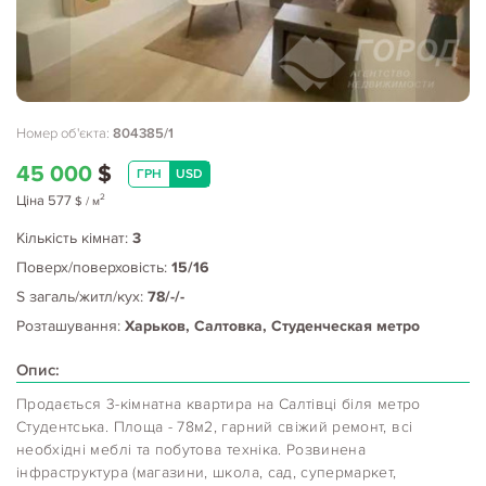
Номер об'єкта:
804385/1
45 000
$
ГРН
USD
2
Ціна
577
$
/ м
Кількість кімнат:
3
Поверх/поверховість:
15/16
S загаль/житл/кух:
78/-/-
Розташування:
Харьков, Салтовка, Студенческая метро
Опис:
Продається 3-кімнатна квартира на Салтівці біля метро
Студентська. Площа - 78м2, гарний свіжий ремонт, всі
необхідні меблі та побутова техніка. Розвинена
інфраструктура (магазини, школа, сад, супермаркет,