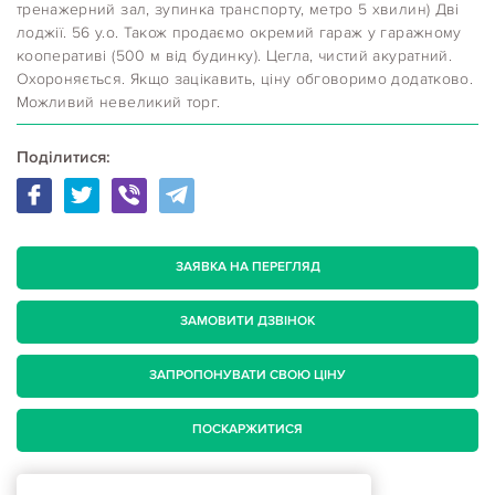
тренажерний зал, зупинка транспорту, метро 5 хвилин) Дві
лоджії. 56 у.о. Також продаємо окремий гараж у гаражному
кооперативі (500 м від будинку). Цегла, чистий акуратний.
Охороняється. Якщо зацікавить, ціну обговоримо додатково.
Можливий невеликий торг.
Поділитися:
ЗАЯВКА НА ПЕРЕГЛЯД
ЗАМОВИТИ ДЗВІНОК
ЗАПРОПОНУВАТИ СВОЮ ЦІНУ
ПОСКАРЖИТИСЯ