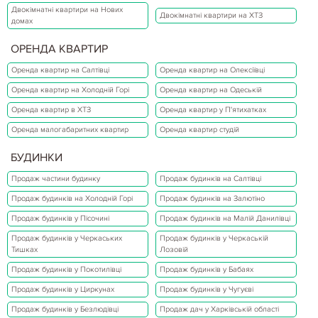
Двокімнатні квартири на Нових
Двокімнатні квартири на ХТЗ
домах
ОРЕНДА КВАРТИР
Оренда квартир на Салтівці
Оренда квартир на Олексіївці
Оренда квартир на Холодній Горі
Оренда квартир на Одеській
Оренда квартир в ХТЗ
Оренда квартир у П'ятихатках
Оренда малогабаритних квартир
Оренда квартир студій
БУДИНКИ
Продаж частини будинку
Продаж будинків на Салтівці
Продаж будинків на Холодній Горі
Продаж будинків на Залютіно
Продаж будинків у Пісочині
Продаж будинків на Малій Данилівці
Продаж будинків у Черкаських
Продаж будинків у Черкаській
Тишках
Лозовій
Продаж будинків у Покотилівці
Продаж будинків у Бабаях
Продаж будинків у Циркунах
Продаж будинків у Чугуєві
Продаж будинків у Безлюдівці
Продаж дач у Харківській області