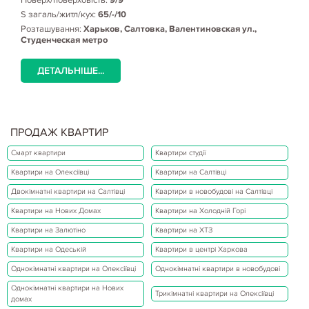
S загаль/житл/кух:
65/-/10
Розташування:
Харьков, Салтовка, Валентиновская ул.,
Студенческая метро
ДЕТАЛЬНІШЕ...
ПРОДАЖ КВАРТИР
Смарт квартири
Квартири студії
Квартири на Олексіївці
Квартири на Салтівці
Двокімнатні квартири на Салтівці
Квартири в новобудові на Салтівці
Квартири на Нових Домах
Квартири на Холодній Горі
Квартири на Залютіно
Квартири на ХТЗ
Квартири на Одеській
Квартири в центрі Харкова
Однокімнатні квартири на Олексіївці
Однокімнатні квартири в новобудові
Однокімнатні квартири на Нових
Трикімнатні квартири на Олексіївці
домах