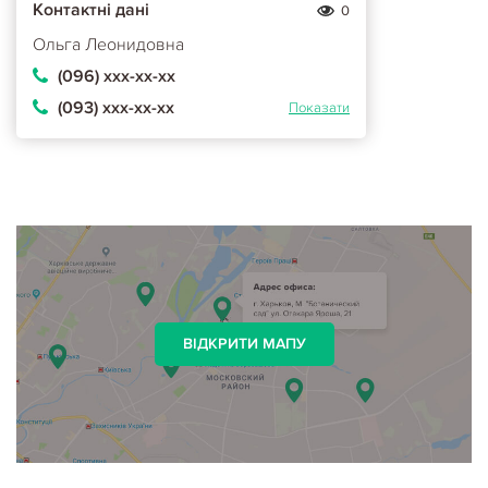
Контактні дані
0
Ольга Леонидовна
(096) ххх-хх-хх
(093) ххх-хх-хх
Показати
ВІДКРИТИ МАПУ