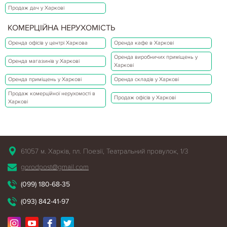
Продаж дач у Харкові
КОМЕРЦІЙНА НЕРУХОМІСТЬ
Оренда офісів у центрі Харкова
Оренда кафе в Харкові
Оренда виробничих приміщень у
Оренда магазинів у Харкові
Харкові
Оренда приміщень у Харкові
Оренда складів у Харкові
Продаж комерційної нерухомості в
Продаж офісів у Харкові
Харкові
61057 м. Харків, пл. Поезії, Театральний провулок, 1/3
gorodpost@gmail.com
(099) 180-68-35
(093) 842-41-97