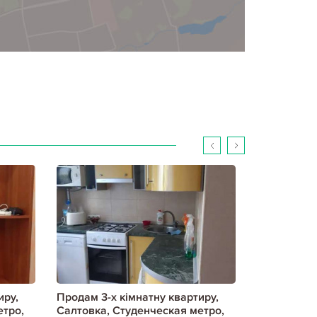
иру,
Продам 3-х кімнатну квартиру,
Продам 3-х
етро,
Салтовка, Студенческая метро,
Салтовка, 