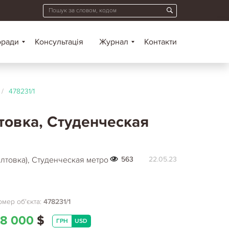
оради
Консультація
Журнал
Контакти
/
478231/1
лтовка, Студенческая
лтовка), Студенческая метро
563
22.05.23
мер об'єкта:
478231/1
8 000
$
ГРН
USD