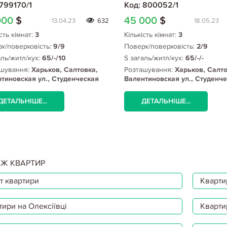
 799170/1
Код: 800052/1
000
$
45 000
$
13.04.23
632
18.05.23
сть кімнат:
3
Кількість кімнат:
3
х/поверховість:
9/9
Поверх/поверховість:
2/9
аль/житл/кух:
65/-/10
S загаль/житл/кух:
65/-/-
шування:
Харьков, Салтовка,
Розташування:
Харьков, Салто
тиновская ул., Студенческая
Валентиновская ул., Студенч
о
метро
ДЕТАЛЬНІШЕ...
ДЕТАЛЬНІШЕ...
Ж КВАРТИР
т квартири
Квартир
тири на Олексіївці
Кварти