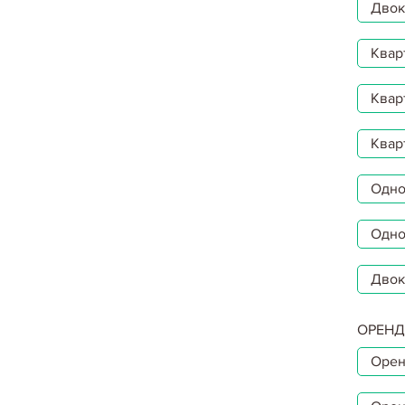
Двокі
Квар
Квар
Квар
Однок
Одно
Двок
ОРЕНД
Орен