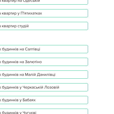
 квартир на Одеській
 квартир у П'ятихатках
 квартир студій
 будинків на Салтівці
 будинків на Залютіно
 будинків на Малій Данилівці
 будинків у Черкаській Лозовій
 будинків у Бабаях
 будинків у Чугуєві