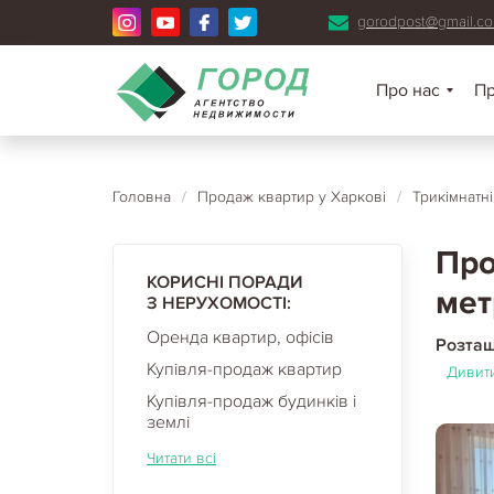
gorodpost@gmail.c
Про нас
П
Головна
/
Продаж квартир у Харкові
/
Трикімнатн
Про
КОРИСНІ ПОРАДИ
мет
З НЕРУХОМОСТІ:
Оренда квартир, офісів
Розта
Купівля-продаж квартир
Дивити
Купівля-продаж будинків і
землі
Читати всі