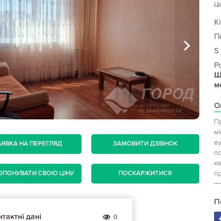
Ці
Кі
П
S
Р
Ш
м
О
П
мі
в
АЯВКА НА ПЕРЕГЛЯД
ЗАМОВИТИ ДЗВІНОК
по
кв
пр
ОПОНУВАТИ СВОЮ ЦІНУ
ПОСКАРЖИТИСЯ
П
тактні дані
0