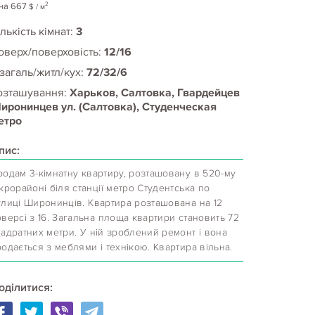
2
на
667
$
/ м
лькість кімнат:
3
оверх/поверховість:
12/16
 загаль/житл/кух:
72/32/6
озташування:
Харьков, Салтовка, Гвардейцев
иронинцев ул. (Салтовка), Студенческая
етро
пис:
родам 3-кімнатну квартиру, розташовану в 520-му
крорайоні біля станції метро Студентська по
улиці Широнинців. Квартира розташована на 12
версі з 16. Загальна площа квартири становить 72
адратних метри. У ній зроблений ремонт і вона
одається з меблями і технікою. Квартира вільна.
оділитися: