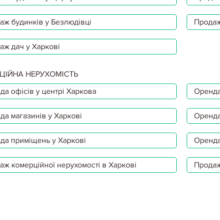
аж будинків у Безлюдівці
Продаж
аж дач у Харкові
ЦІЙНА НЕРУХОМІСТЬ
да офісів у центрі Харкова
Оренда
да магазинів у Харкові
Оренда
да приміщень у Харкові
Оренда
аж комерційної нерухомості в Харкові
Продаж