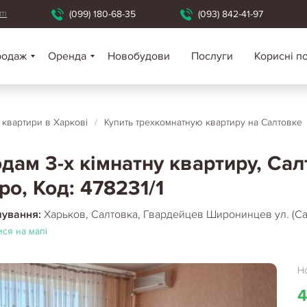
om
(099) 180-68-35
(093) 842-41-97
родаж
Оренда
Новобудови
Послуги
Корисні п
і квартири в Харкові
/
Купить трехкомнатную квартиру на Салтовке
дам 3-х кімнатну квартиру, Са
ро, Код: 478231/1
шування:
Харьков, Салтовка, Гвардейцев Широнинцев ул. (Са
ся на мапі
Но
4