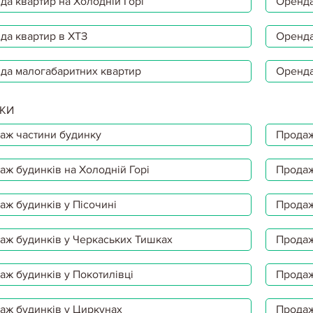
да квартир на Холодній Горі
Оренда
да квартир в ХТЗ
Оренда
да малогабаритних квартир
Оренда
КИ
аж частини будинку
Продаж
аж будинків на Холодній Горі
Продаж
аж будинків у Пісочині
Продаж
аж будинків у Черкаських Тишках
Продаж
аж будинків у Покотилівці
Продаж
аж будинків у Циркунах
Продаж