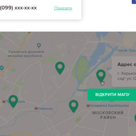
(099) ххх-хх-хх
Показати
ВІДКРИТИ МАПУ