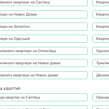
мнатні квартири на Салтівці
Кварти
тири на Нових Домах
Кварти
тири на Залютіно
Кварти
тири на Одеській
Кварти
імнатні квартири на Олексіївці
Однокі
кімнатні квартири на Нових домах
Трикімн
імнатні квартири на Нових домах
Двокім
А КВАРТИР
да квартир на Салтівці
Оренда