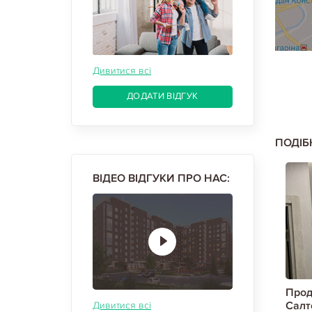
Дивитися всі
ДОДАТИ ВІДГУК
ПОДІБ
ВІДЕО ВІДГУКИ ПРО НАС:
 квартиру,
Продам 3-х кімнатну квартиру,
Прод
кая метро,
Салтовка, Студенческая метро,
Салт
Дивитися всі