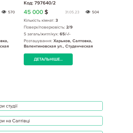
Код: 797640/2
Код: 80438
45 000
$
45 000
$
570
31.05.23
504
Кількість кімнат:
3
Кількість кім
Поверх/поверховість:
2/9
Поверх/пове
S загаль/житл/кух:
65/-/-
S загаль/жит
вка,
Розташування:
Харьков, Салтовка,
Розташуванн
еская
Валентиновская ул., Студенческая
Студенческа
метро
ДЕТАЛЬНІШЕ...
ДЕТАЛЬ
и студії
ри на Салтівці