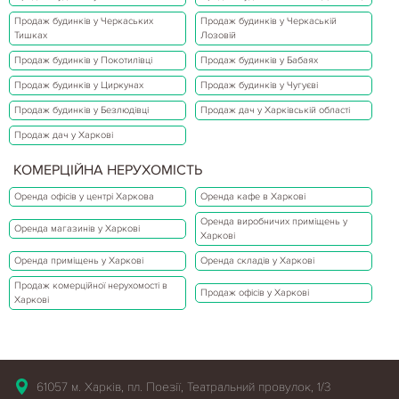
Продаж будинків у Черкаських
Продаж будинків у Черкаській
Тишках
Лозовій
Продаж будинків у Покотилівці
Продаж будинків у Бабаях
Продаж будинків у Циркунах
Продаж будинків у Чугуєві
Продаж будинків у Безлюдівці
Продаж дач у Харківській області
Продаж дач у Харкові
КОМЕРЦІЙНА НЕРУХОМІСТЬ
Оренда офісів у центрі Харкова
Оренда кафе в Харкові
Оренда виробничих приміщень у
Оренда магазинів у Харкові
Харкові
Оренда приміщень у Харкові
Оренда складів у Харкові
Продаж комерційної нерухомості в
Продаж офісів у Харкові
Харкові
61057 м. Харків, пл. Поезії, Театральний провулок, 1/3