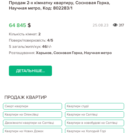
Продам 2-х кімнатну квартиру, Сосновая Горка,
Научная метро, Код: 802283/1
64 845
$
25.08.23
317
Кількість кімнат:
2
Поверх/поверховість:
4/5
S загаль/житл/кух:
46/-/-
Розташування:
Харьков, Сосновая Горка, Научная метро
ДЕТАЛЬНІШЕ...
ПРОДАЖ КВАРТИР
Смарт квартири
Квартири студії
Квартири на Олексіївці
Квартири на Салтівці
Двокімнатні квартири на Салтівці
Квартири в новобудові на Салтівці
Квартири на Нових Домах
Квартири на Холодній Горі