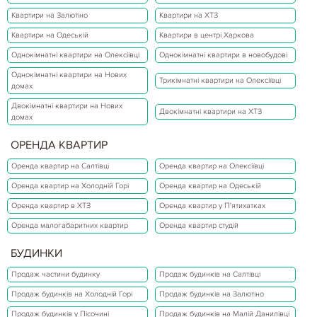
Квартири на Залютіно
Квартири на ХТЗ
Квартири на Одеській
Квартири в центрі Харкова
Однокімнатні квартири на Олексіївці
Однокімнатні квартири в новобудові
Однокімнатні квартири на Нових
Трикімнатні квартири на Олексіївці
домах
Двокімнатні квартири на Нових
Двокімнатні квартири на ХТЗ
домах
ОРЕНДА КВАРТИР
Оренда квартир на Салтівці
Оренда квартир на Олексіївці
Оренда квартир на Холодній Горі
Оренда квартир на Одеській
Оренда квартир в ХТЗ
Оренда квартир у П'ятихатках
Оренда малогабаритних квартир
Оренда квартир студій
БУДИНКИ
Продаж частини будинку
Продаж будинків на Салтівці
Продаж будинків на Холодній Горі
Продаж будинків на Залютіно
Продаж будинків у Пісочині
Продаж будинків на Малій Данилівці