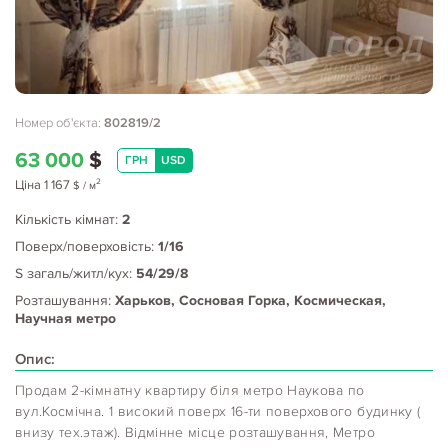
Номер об'єкта:
802819/2
63 000
$
ГРН
USD
2
Ціна
1 167
$
/ м
Кількість кімнат:
2
Поверх/поверховість:
1/16
S загаль/житл/кух:
54/29/8
Розташування:
Харьков, Сосновая Горка, Космическая,
Научная метро
Опис:
Продам 2-кімнатну квартиру біля метро Наукова по
вул.Космічна. 1 високий поверх 16-ти поверхового будинку (
внизу тех.этаж). Відмінне місце розташування, Метро