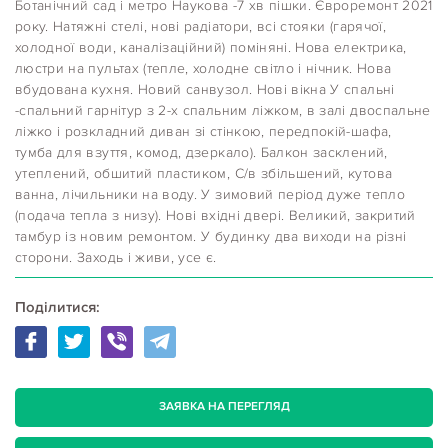
Ботанічний сад і метро Наукова -7 хв пішки. Євроремонт 2021
року. Натяжні стелі, нові радіатори, всі стояки (гарячої,
холодної води, каналізаційний) поміняні. Нова електрика,
люстри на пультах (тепле, холодне світло і нічник. Нова
вбудована кухня. Новий санвузол. Нові вікна У спальні
-спальний гарнітур з 2-х спальним ліжком, в залі двоспальне
ліжко і розкладний диван зі стінкою, передпокій-шафа,
тумба для взуття, комод, дзеркало). Балкон засклений,
утеплений, обшитий пластиком, С/в збільшений, кутова
ванна, лічильники на воду. У зимовий період дуже тепло
(подача тепла з низу). Нові вхідні двері. Великий, закритий
тамбур із новим ремонтом. У будинку два виходи на різні
сторони. Заходь і живи, усе є.
Поділитися:
ЗАЯВКА НА ПЕРЕГЛЯД