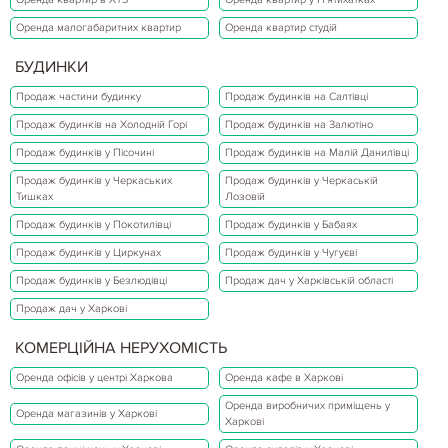
Оренда малогабаритних квартир
Оренда квартир студій
БУДИНКИ
Продаж частини будинку
Продаж будинків на Салтівці
Продаж будинків на Холодній Горі
Продаж будинків на Залютіно
Продаж будинків у Пісочині
Продаж будинків на Малій Данилівці
Продаж будинків у Черкаських
Продаж будинків у Черкаській
Тишках
Лозовій
Продаж будинків у Покотилівці
Продаж будинків у Бабаях
Продаж будинків у Циркунах
Продаж будинків у Чугуєві
Продаж будинків у Безлюдівці
Продаж дач у Харківській області
Продаж дач у Харкові
КОМЕРЦІЙНА НЕРУХОМІСТЬ
Оренда офісів у центрі Харкова
Оренда кафе в Харкові
Оренда виробничих приміщень у
Оренда магазинів у Харкові
Харкові