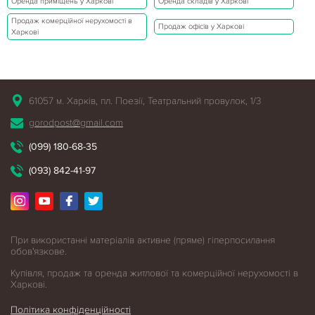
Оренда приміщень у Харкові
Оренда складів у Харкові
Продаж комерційної нерухомості в
Продаж офісів у Харкові
Харкові
61057 м. Харків, пл. Поезії, Театральний провулок, 1/3
gorodpost@gmail.com
(099) 180-68-35
(093) 842-41-97
При використанні матеріалів активне (пряме) гіперпосилання
обов'язкове.
Купівля, продаж та оренда житлової
та комерційної нерухомості в
Харкові.
Політика конфіденційності