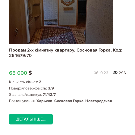
Продам 2-х кімнатну квартиру, Сосновая Горка, Код:
264679/70
65 000
$
06.10.23
296
Кількість кімнат:
2
Поверх/поверховість:
3/9
S загаль/житл/кух:
71/42/7
Розташування:
Харьков, Сосновая Горка, Новгородская
ДЕТАЛЬНІШЕ...