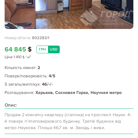
Номер об'єкта:
802283/1
64 845
$
ГРН
USD
2
Ціна
1 410
$
/ м
Кількість кімнат:
2
Поверх/поверховість:
4/5
S загаль/житл/кух:
46/-/-
Розташування:
Харьков, Сосновая Горка, Научная метро
Опис:
Продам 2-кімнатну квартиру (сталінка) на проспекті Науки. 4-
й поверх п'ятиповерхового будинку. Третій будинок від
метро Наукова. Площа 46,7 кв. м. Заходь і живи.