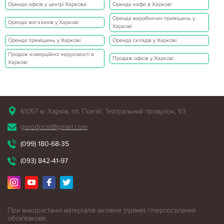
Оренда офісів у центрі Харкова
Оренда кафе в Харкові
Оренда виробничих приміщень у
Оренда магазинів у Харкові
Харкові
Оренда приміщень у Харкові
Оренда складів у Харкові
Продаж комерційної нерухомості в
Продаж офісів у Харкові
Харкові
61057 м. Харків, пл. Поезії, Театральний провулок, 1/3
gorodpost@gmail.com
(099) 180-68-35
(093) 842-41-97
При використанні матеріалів активне (пряме) гіперпосилання
обов'язкове.