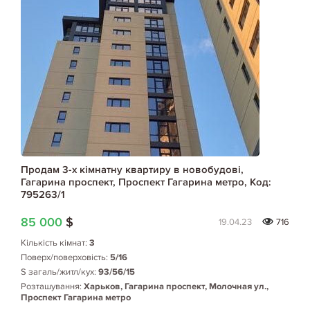
Продам 3-х кімнатну квартиру в новобудові,
Гагарина проспект, Проспект Гагарина метро, Код:
795263/1
85 000
$
19.04.23
716
Кількість кімнат:
3
Поверх/поверховість:
5/16
S загаль/житл/кух:
93/56/15
Розташування:
Харьков, Гагарина проспект, Молочная ул.,
Проспект Гагарина метро