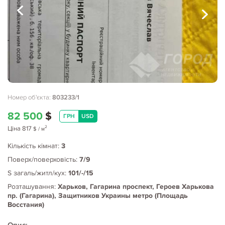
Номер об'єкта:
803233/1
82 500
$
ГРН
USD
2
Ціна
817
$
/ м
Кількість кімнат:
3
Поверх/поверховість:
7/9
S загаль/житл/кух:
101/-/15
Розташування:
Харьков, Гагарина проспект, Героев Харькова
пр. (Гагарина), Защитников Украины метро (Площадь
Восстания)
Опис: