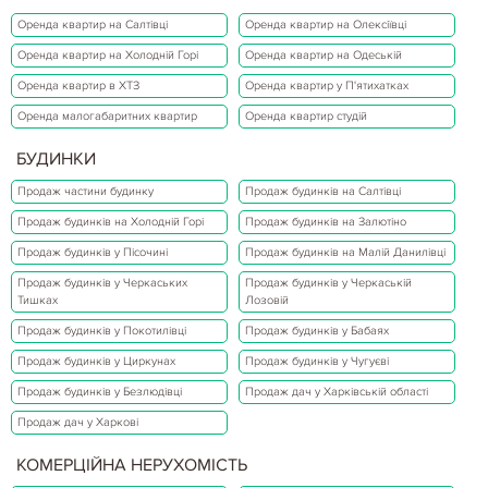
Оренда квартир на Салтівці
Оренда квартир на Олексіївці
Оренда квартир на Холодній Горі
Оренда квартир на Одеській
Оренда квартир в ХТЗ
Оренда квартир у П'ятихатках
Оренда малогабаритних квартир
Оренда квартир студій
БУДИНКИ
Продаж частини будинку
Продаж будинків на Салтівці
Продаж будинків на Холодній Горі
Продаж будинків на Залютіно
Продаж будинків у Пісочині
Продаж будинків на Малій Данилівці
Продаж будинків у Черкаських
Продаж будинків у Черкаській
Тишках
Лозовій
Продаж будинків у Покотилівці
Продаж будинків у Бабаях
Продаж будинків у Циркунах
Продаж будинків у Чугуєві
Продаж будинків у Безлюдівці
Продаж дач у Харківській області
Продаж дач у Харкові
КОМЕРЦІЙНА НЕРУХОМІСТЬ