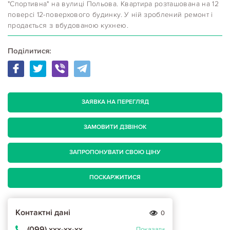
"Спортивна" на вулиці Польова. Квартира розташована на 12
поверсі 12-поверхового будинку. У ній зроблений ремонт і
продається з вбудованою кухнею.
Поділитися:
ЗАЯВКА НА ПЕРЕГЛЯД
ЗАМОВИТИ ДЗВІНОК
ЗАПРОПОНУВАТИ СВОЮ ЦІНУ
ПОСКАРЖИТИСЯ
Контактні дані
0
(099) ххх-хх-хх
Показати