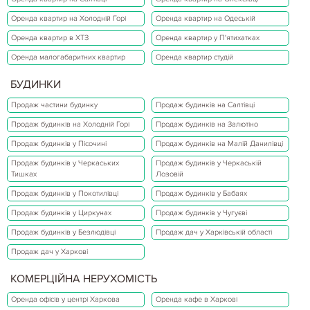
Оренда квартир на Холодній Горі
Оренда квартир на Одеській
Оренда квартир в ХТЗ
Оренда квартир у П'ятихатках
Оренда малогабаритних квартир
Оренда квартир студій
БУДИНКИ
Продаж частини будинку
Продаж будинків на Салтівці
Продаж будинків на Холодній Горі
Продаж будинків на Залютіно
Продаж будинків у Пісочині
Продаж будинків на Малій Данилівці
Продаж будинків у Черкаських
Продаж будинків у Черкаській
Тишках
Лозовій
Продаж будинків у Покотилівці
Продаж будинків у Бабаях
Продаж будинків у Циркунах
Продаж будинків у Чугуєві
Продаж будинків у Безлюдівці
Продаж дач у Харківській області
Продаж дач у Харкові
КОМЕРЦІЙНА НЕРУХОМІСТЬ
Оренда офісів у центрі Харкова
Оренда кафе в Харкові