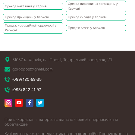
Оренда виробничих приміщень у
Оренда магазинів у Харкові
Харкові
Оренда приміщень у Харкові
Оренда складів у Харкові
Продаж комерційної нерухомості в
Продаж офісів у Харкові
Харкові
61057 м. Харків, пл. Поезії, Театральний провулок, 1/3
gorodpost@gmail.com
(099) 180-68-35
(093) 842-41-97
При використанні матеріалів активне (пряме) гіперпосилання
обов'язкове.
Купівля, продаж та оренда житлової
та комерційної нерухомості в