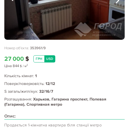
Номер об'єкта:
353961/9
27 000
$
ГРН
USD
2
Ціна
844
$
/ м
Кількість кімнат:
1
Поверх/поверховість:
12/12
S загаль/житл/кух:
32/16/7
Розташування:
Харьков, Гагарина проспект, Полевая
(Гагарина), Спортивная метро
Опис:
Продається 1-кімнатна квартира біля станції метро