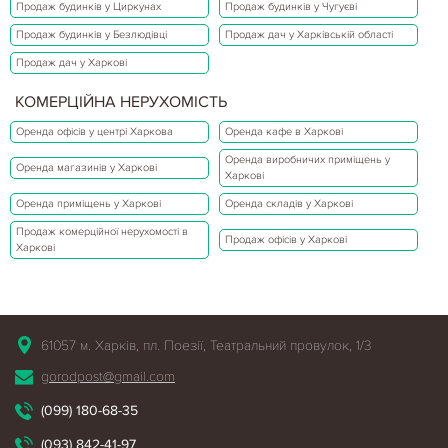
Продаж будинків у Циркунах
Продаж будинків у Чугуєві
Продаж будинків у Безлюдівці
Продаж дач у Харківській області
Продаж дач у Харкові
КОМЕРЦІЙНА НЕРУХОМІСТЬ
Оренда офісів у центрі Харкова
Оренда кафе в Харкові
Оренда виробничих приміщень у
Оренда магазинів у Харкові
Харкові
Оренда приміщень у Харкові
Оренда складів у Харкові
Продаж комерційної нерухомості в
Продаж офісів у Харкові
Харкові
61057 м. Харків, пл. Поезії, Театральний провулок, 1/3
gorodpost@gmail.com
(099) 180-68-35
(093) 842-41-97