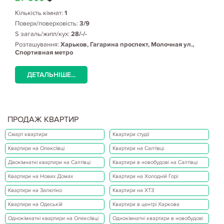
Кількість кімнат:
1
Поверх/поверховість:
3/9
S загаль/житл/кух:
28/-/-
Розташування:
Харьков, Гагарина проспект, Молочная ул.,
Спортивная метро
ДЕТАЛЬНІШЕ...
ПРОДАЖ КВАРТИР
Смарт квартири
Квартири студії
Квартири на Олексіївці
Квартири на Салтівці
Двокімнатні квартири на Салтівці
Квартири в новобудові на Салтівці
Квартири на Нових Домах
Квартири на Холодній Горі
Квартири на Залютіно
Квартири на ХТЗ
Квартири на Одеській
Квартири в центрі Харкова
Однокімнатні квартири на Олексіївці
Однокімнатні квартири в новобудові