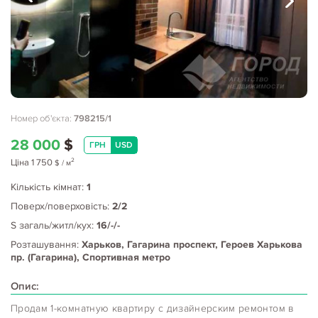
Номер об'єкта:
798215/1
28 000
$
ГРН
USD
2
Ціна
1 750
$
/ м
Кількість кімнат:
1
Поверх/поверховість:
2/2
S загаль/житл/кух:
16/-/-
Розташування:
Харьков, Гагарина проспект, Героев Харькова
пр. (Гагарина), Спортивная метро
Опис:
Продам 1-комнатную квартиру с дизайнерским ремонтом в