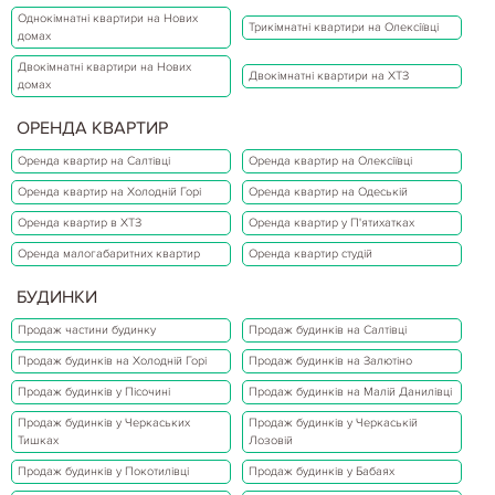
Однокімнатні квартири на Нових
Трикімнатні квартири на Олексіївці
домах
Двокімнатні квартири на Нових
Двокімнатні квартири на ХТЗ
домах
ОРЕНДА КВАРТИР
Оренда квартир на Салтівці
Оренда квартир на Олексіївці
Оренда квартир на Холодній Горі
Оренда квартир на Одеській
Оренда квартир в ХТЗ
Оренда квартир у П'ятихатках
Оренда малогабаритних квартир
Оренда квартир студій
БУДИНКИ
Продаж частини будинку
Продаж будинків на Салтівці
Продаж будинків на Холодній Горі
Продаж будинків на Залютіно
Продаж будинків у Пісочині
Продаж будинків на Малій Данилівці
Продаж будинків у Черкаських
Продаж будинків у Черкаській
Тишках
Лозовій
Продаж будинків у Покотилівці
Продаж будинків у Бабаях