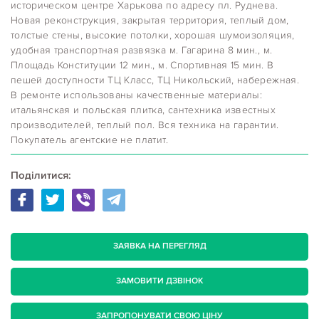
историческом центре Харькова по адресу пл. Руднева.
Новая реконструкция, закрытая территория, теплый дом,
толстые стены, высокие потолки, хорошая шумоизоляция,
удобная транспортная развязка м. Гагарина 8 мин., м.
Площадь Конституции 12 мин., м. Спортивная 15 мин. В
пешей доступности ТЦ Класс, ТЦ Никольский, набережная.
В ремонте использованы качественные материалы:
итальянская и польская плитка, сантехника известных
производителей, теплый пол. Вся техника на гарантии.
Покупатель агентские не платит.
Поділитися:
ЗАЯВКА НА ПЕРЕГЛЯД
ЗАМОВИТИ ДЗВІНОК
ЗАПРОПОНУВАТИ СВОЮ ЦІНУ