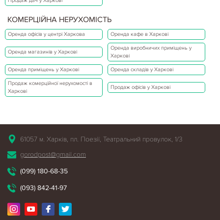
Продаж дач у Харкові
КОМЕРЦІЙНА НЕРУХОМІСТЬ
Оренда офісів у центрі Харкова
Оренда кафе в Харкові
Оренда виробничих приміщень у
Оренда магазинів у Харкові
Харкові
Оренда приміщень у Харкові
Оренда складів у Харкові
Продаж комерційної нерухомості в
Продаж офісів у Харкові
Харкові
61057 м. Харків, пл. Поезії, Театральний провулок, 1/3
gorodpost@gmail.com
(099) 180-68-35
(093) 842-41-97