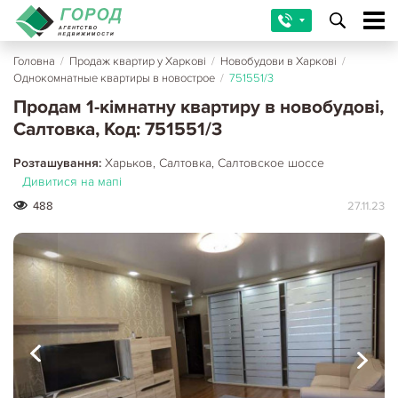
Головна
/
Продаж квартир у Харкові
/
Новобудови в Харкові
/
Однокомнатные квартиры в новострое
/
751551/3
Продам 1-кімнатну квартиру в новобудові,
Салтовка, Код: 751551/3
Розташування:
Харьков, Салтовка, Салтовское шоссе
Дивитися на мапі
488
27.11.23