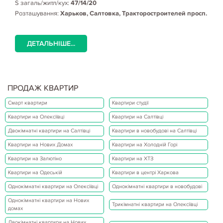
S загаль/житл/кух:
47/14/20
Розташування:
Харьков, Салтовка, Тракторостроителей просп.
ДЕТАЛЬНІШЕ...
ПРОДАЖ КВАРТИР
Смарт квартири
Квартири студії
Квартири на Олексіївці
Квартири на Салтівці
Двокімнатні квартири на Салтівці
Квартири в новобудові на Салтівці
Квартири на Нових Домах
Квартири на Холодній Горі
Квартири на Залютіно
Квартири на ХТЗ
Квартири на Одеській
Квартири в центрі Харкова
Однокімнатні квартири на Олексіївці
Однокімнатні квартири в новобудові
Однокімнатні квартири на Нових
Трикімнатні квартири на Олексіївці
домах
Двокімнатні квартири на Нових