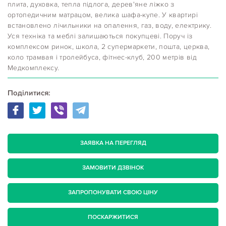
плита, духовка, тепла підлога, дерев'яне ліжко з
ортопедичним матрацом, велика шафа-купе. У квартирі
встановлено лічильники на опалення, газ, воду, електрику.
Уся техніка та меблі залишаються покупцеві. Поруч із
комплексом ринок, школа, 2 супермаркети, пошта, церква,
коло трамвая і тролейбуса, фітнес-клуб, 200 метрів від
Медкомплексу.
Поділитися:
ЗАЯВКА НА ПЕРЕГЛЯД
ЗАМОВИТИ ДЗВІНОК
ЗАПРОПОНУВАТИ СВОЮ ЦІНУ
ПОСКАРЖИТИСЯ