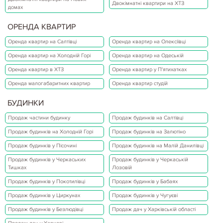
Двокімнатні квартири на ХТЗ
домах
ОРЕНДА КВАРТИР
Оренда квартир на Салтівці
Оренда квартир на Олексіївці
Оренда квартир на Холодній Горі
Оренда квартир на Одеській
Оренда квартир в ХТЗ
Оренда квартир у П'ятихатках
Оренда малогабаритних квартир
Оренда квартир студій
БУДИНКИ
Продаж частини будинку
Продаж будинків на Салтівці
Продаж будинків на Холодній Горі
Продаж будинків на Залютіно
Продаж будинків у Пісочині
Продаж будинків на Малій Данилівці
Продаж будинків у Черкаських
Продаж будинків у Черкаській
Тишках
Лозовій
Продаж будинків у Покотилівці
Продаж будинків у Бабаях
Продаж будинків у Циркунах
Продаж будинків у Чугуєві
Продаж будинків у Безлюдівці
Продаж дач у Харківській області