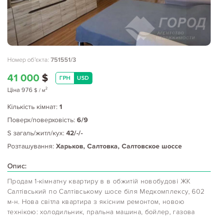
Номер об'єкта:
751551/3
41 000
$
ГРН
USD
2
Ціна
976
$
/ м
Кількість кімнат:
1
Поверх/поверховість:
6/9
S загаль/житл/кух:
42/-/-
Розташування:
Харьков, Салтовка, Салтовское шоссе
Опис:
Продам 1-кімнатну квартиру в в обжитій новобудові ЖК
Салтівський по Салтівському шосе біля Медкомплексу, 602
м-н. Нова світла квартира з якісним ремонтом, новою
технікою: холодильник, пральна машина, бойлер, газова