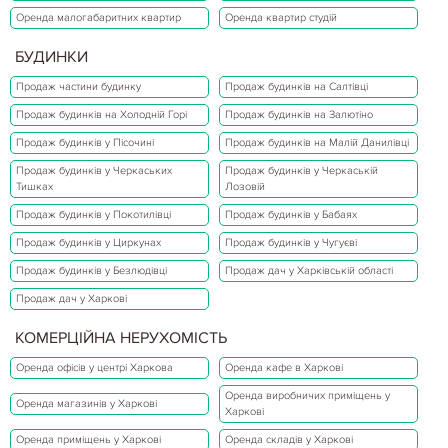
Оренда малогабаритних квартир
Оренда квартир студій
БУДИНКИ
Продаж частини будинку
Продаж будинків на Салтівці
Продаж будинків на Холодній Горі
Продаж будинків на Залютіно
Продаж будинків у Пісочині
Продаж будинків на Малій Данилівці
Продаж будинків у Черкаських
Продаж будинків у Черкаській
Тишках
Лозовій
Продаж будинків у Покотилівці
Продаж будинків у Бабаях
Продаж будинків у Циркунах
Продаж будинків у Чугуєві
Продаж будинків у Безлюдівці
Продаж дач у Харківській області
Продаж дач у Харкові
КОМЕРЦІЙНА НЕРУХОМІСТЬ
Оренда офісів у центрі Харкова
Оренда кафе в Харкові
Оренда виробничих приміщень у
Оренда магазинів у Харкові
Харкові
Оренда приміщень у Харкові
Оренда складів у Харкові