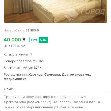
Номер об'єкта:
791180/5
40 000
$
ГРН
USD
2
Ціна
1 081
$
/ м
Кількість кімнат:
1
Поверх/поверховість:
3/9
S загаль/житл/кух:
37/-/-
Розташування:
Харьков, Салтовка, Драгоманова ул.,
Медкомплекс
Опис:
Продам 1-кімнатну квартиру в новобудові по вул.
Драгоманова (медкомплекс). 3/9 поверх, загальна площа -
37м.кв. У квартирі виконаний ремонт, все нове.