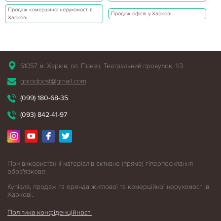
Продаж комерційної нерухомості в
Продаж офісів у Харкові
Харкові
61057 м. Харків, пл. Поезії, Театральний провулок, 1/3
gorodpost@gmail.com
(099) 180-68-35
(093) 842-41-97
При використанні матеріалів активне (пряме) гіперпосилання
обов'язкове.
Купівля, продаж та оренда житлової
та комерційної нерухомості в
Харкові.
Політика конфіденційності