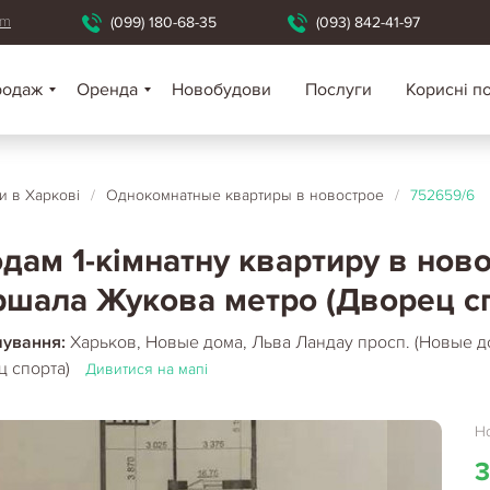
om
(099) 180-68-35
(093) 842-41-97
родаж
Оренда
Новобудови
Послуги
Корисні п
 в Харкові
/
Однокомнатные квартиры в новострое
/
752659/6
дам 1-кімнатну квартиру в нов
шала Жукова метро (Дворец сп
шування:
Харьков, Новые дома, Льва Ландау просп. (Новые 
ц спорта)
Дивитися на мапі
Но
3