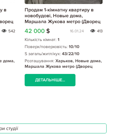
у в
Продам 1-кімнатну квартиру в
Продам 1-к
новобудові, Новые дома,
новобудові
ворец
Маршала Жукова метро (Дворец
Маршала Ж
спорта), Код: 805524/1
спорта), Ко
42 000
$
42 000
$
542
16.01.24
413
Кількість кімнат:
1
Кількість кім
Поверх/поверховість:
10/10
Поверх/пове
S загаль/житл/кух:
43/22/10
S загаль/жит
е дома,
Розташування:
Харьков, Новые дома,
Розташуванн
Маршала Жукова метро (Дворец
Героев Харь
рец
спорта)
Маршала Жу
спорта)
ДЕТАЛЬНІШЕ...
ДЕТАЛЬ
и студії