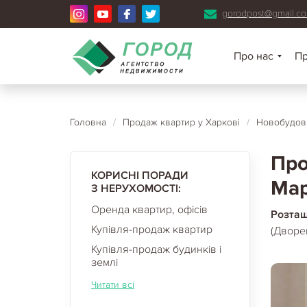
gorodpost@gmail.c
Про нас
П
Головна
/
Продаж квартир у Харкові
/
Новобудови
Про
КОРИСНІ ПОРАДИ
Мар
З НЕРУХОМОСТІ:
Оренда квартир, офісів
Розта
Купівля-продаж квартир
(Дворе
Купівля-продаж будинків і
землі
Читати всі