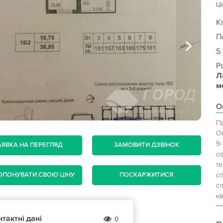
Ці
Кі
П
S
Р
Л
м
О
П
О
9-
АЯВКА НА ПЕРЕГЛЯД
ЗАМОВИТИ ДЗВІНОК
с
т
сп
ОПОНУВАТИ СВОЮ ЦІНУ
ПОСКАРЖИТИСЯ
сп
кв
тактні дані
0