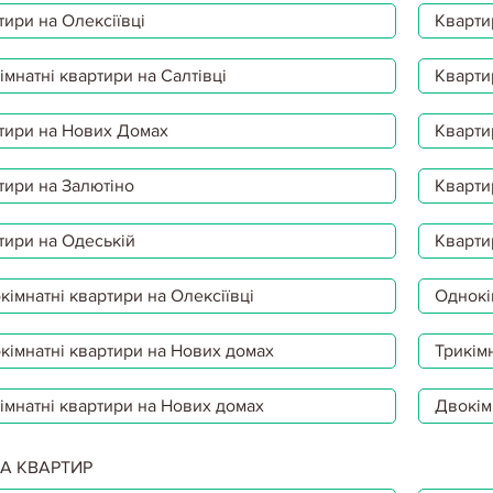
тири на Олексіївці
Кварти
мнатні квартири на Салтівці
Кварти
тири на Нових Домах
Кварти
тири на Залютіно
Кварти
тири на Одеській
Кварти
імнатні квартири на Олексіївці
Однокі
кімнатні квартири на Нових домах
Трикімн
імнатні квартири на Нових домах
Двокім
А КВАРТИР