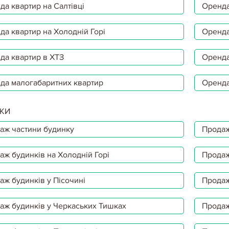
да квартир на Салтівці
Оренда
да квартир на Холодній Горі
Оренда
да квартир в ХТЗ
Оренда
да малогабаритних квартир
Оренда
КИ
аж частини будинку
Продаж
аж будинків на Холодній Горі
Продаж
аж будинків у Пісочині
Продаж
аж будинків у Черкаських Тишках
Продаж