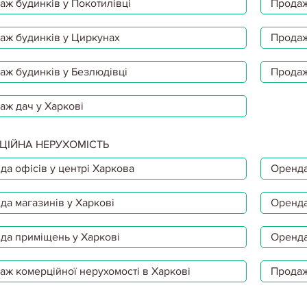
аж будинків у Покотилівці
Продаж
аж будинків у Циркунах
Продаж
аж будинків у Безлюдівці
Продаж
аж дач у Харкові
ЦІЙНА НЕРУХОМІСТЬ
да офісів у центрі Харкова
Оренда
да магазинів у Харкові
Оренда
да приміщень у Харкові
Оренда
аж комерційної нерухомості в Харкові
Продаж