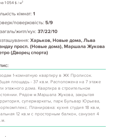
2
на
1 054
$
/ м
лькість кімнат:
1
оверх/поверховість:
5/9
 загаль/житл/кух:
37/22/10
озташування:
Харьков, Новые дома, Льва
андау просп. (Новые дома), Маршала Жукова
етро (Дворец спорта)
пис:
родам 1-комнатную квартиру в ЖК Пролисок.
бщая площадь - 37 кв.м. Расположена на 7 этаже
ти этажного дома. Квартира в строительном
остоянии. Рядом м.Маршала Жукова, закрытая
ерритория, супермаркеты, парк Бульвар Юрьева,
орткомплекс. Планировка: кухня студия 18 кв.м,
альная 12 кв.м с просторным балкон, санузел 4
.м.