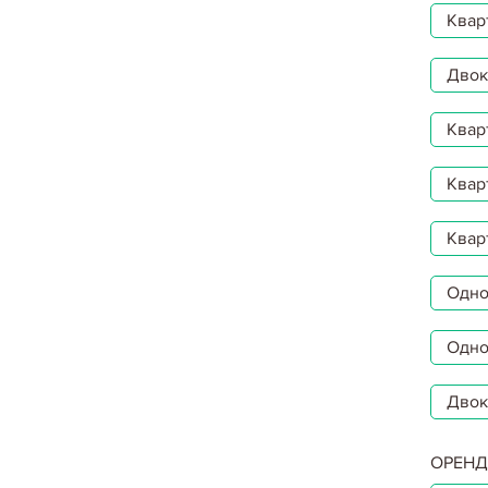
Квар
Двокі
Квар
Квар
Квар
Однок
Одно
Двок
ОРЕНД