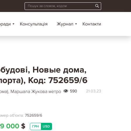
оради
Консультація
Журнал
Контакти
обудові, Новые дома,
орта), Код: 752659/6
дома), Маршала Жукова метро
590
21.03.23
мер об'єкта:
752659/6
9 000
$
ГРН
USD