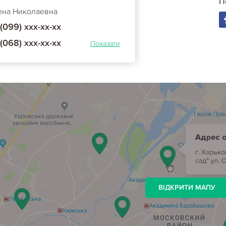
П
ена Николаевна
(099) ххх-хх-хх
(068) ххх-хх-хх
Показати
ВІДКРИТИ МАПУ