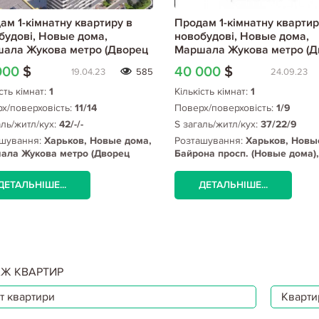
ам 1-кімнатну квартиру в
Продам 1-кімнатну квартир
будові, Новые дома,
новобудові, Новые дома,
ала Жукова метро (Дворец
Маршала Жукова метро (Д
а), Код: 799315/1
спорта), Код: 803016/1
000
$
40 000
$
19.04.23
585
24.09.23
сть кімнат:
1
Кількість кімнат:
1
х/поверховість:
11/14
Поверх/поверховість:
1/9
аль/житл/кух:
42/-/-
S загаль/житл/кух:
37/22/9
шування:
Харьков, Новые дома,
Розташування:
Харьков, Новы
ала Жукова метро (Дворец
Байрона просп. (Новые дома),
а)
Маршала Жукова метро (Дво
спорта)
ДЕТАЛЬНІШЕ...
ДЕТАЛЬНІШЕ...
Ж КВАРТИР
т квартири
Квартир