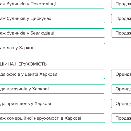
аж будинків у Покотилівці
Продаж
аж будинків у Циркунах
Продаж
аж будинків у Безлюдівці
Продаж
аж дач у Харкові
ЦІЙНА НЕРУХОМІСТЬ
да офісів у центрі Харкова
Оренда
да магазинів у Харкові
Оренда
да приміщень у Харкові
Оренда
аж комерційної нерухомості в Харкові
Продаж