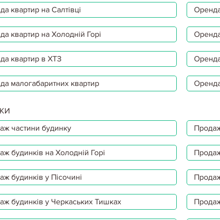
да квартир на Салтівці
Оренда
да квартир на Холодній Горі
Оренда
да квартир в ХТЗ
Оренда
да малогабаритних квартир
Оренда
КИ
аж частини будинку
Продаж
аж будинків на Холодній Горі
Продаж
аж будинків у Пісочині
Продаж
аж будинків у Черкаських Тишках
Продаж