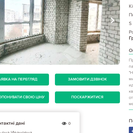
Кі
П
S
Р
Г
О
П
п
"
м
АЯВКА НА ПЕРЕГЛЯД
ЗАМОВИТИ ДЗВІНОК
ид
к
ОПОНУВАТИ СВОЮ ЦІНУ
ПОСКАРЖИТИСЯ
о
м
П
тактні дані
0
тьяна Ивановна