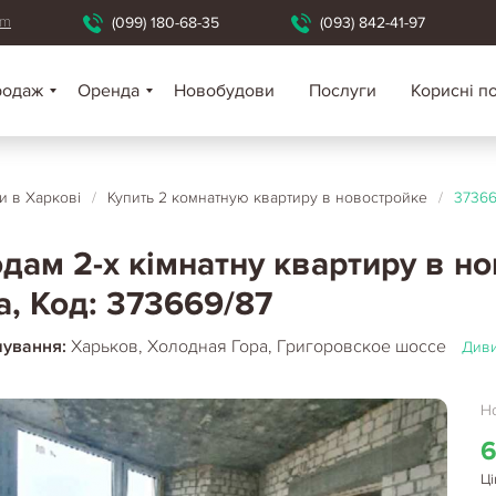
om
(099) 180-68-35
(093) 842-41-97
родаж
Оренда
Новобудови
Послуги
Корисні п
 в Харкові
/
Купить 2 комнатную квартиру в новостройке
/
37366
дам 2-х кімнатну квартиру в н
а, Код: 373669/87
шування:
Харьков, Холодная Гора, Григоровское шоссе
Диви
Но
6
Ці