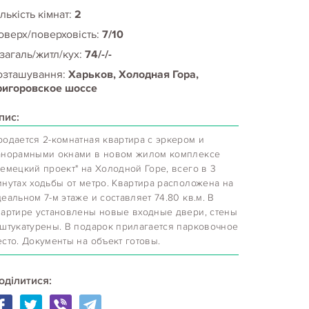
лькість кімнат:
2
оверх/поверховість:
7/10
 загаль/житл/кух:
74/-/-
озташування:
Харьков, Холодная Гора,
ригоровское шоссе
пис:
родается 2-комнатная квартира с эркером и
анорамными окнами в новом жилом комплексе
Немецкий проект" на Холодной Горе, всего в 3
инутах ходьбы от метро. Квартира расположена на
еальном 7-м этаже и составляет 74.80 кв.м. В
вартире установлены новые входные двери, стены
тштукатурены. В подарок прилагается парковочное
есто. Документы на объект готовы.
оділитися: