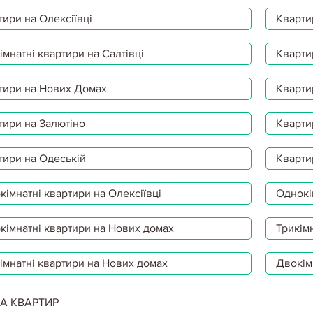
тири на Олексіївці
Кварти
мнатні квартири на Салтівці
Кварти
тири на Нових Домах
Кварти
тири на Залютіно
Кварти
тири на Одеській
Кварти
імнатні квартири на Олексіївці
Однокі
кімнатні квартири на Нових домах
Трикімн
імнатні квартири на Нових домах
Двокім
А КВАРТИР