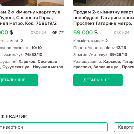
ам 2-х кімнатну квартиру в
Продам 2-х кімнатну кварт
будові, Сосновая Горка,
новобудові, Гагарина прос
ная метро, Код: 758619/2
Проспект Гагарина метро, 
477796/9
000
$
59 000
$
07.05.24
771
07.09.24
сть кімнат:
2
Кількість кімнат:
2
х/поверховість:
10/10
Поверх/поверховість:
12/16
аль/житл/кух:
76/53/10
S загаль/житл/кух:
59/26/13
шування:
Харьков, Сосновая
Розташування:
Харьков, Гагар
, Сухумская ул., Научная метро
проспект, Заливная ул., Прос
Гагарина метро
ДЕТАЛЬНІШЕ...
ДЕТАЛЬНІШЕ...
Ж КВАРТИР
т квартири
Квартир