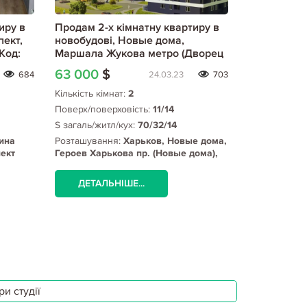
иру в
Продам 2-х кімнатну квартиру в
Продам 2-х
пект,
новобудові, Новые дома,
новобудові
Код:
Маршала Жукова метро (Дворец
Сокольники
спорта), Код: 453861/55
63 000
$
65 000
$
684
24.03.23
703
Кількість кімнат:
2
Кількість кім
Поверх/поверховість:
11/14
Поверх/пове
S загаль/житл/кух:
70/32/14
S загаль/жит
ина
Розташування:
Харьков, Новые дома,
Розташуванн
пект
Героев Харькова пр. (Новые дома),
поле, Профе
Маршала Жукова метро (Дворец
спорта)
ДЕТАЛЬНІШЕ...
ДЕТАЛЬ
и студії