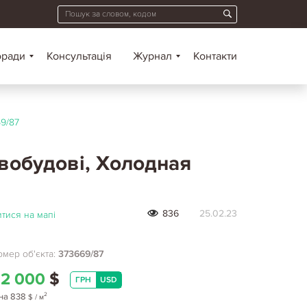
оради
Консультація
Журнал
Контакти
9/87
овобудові, Холодная
836
25.02.23
тися на мапі
мер об'єкта:
373669/87
2 000
$
ГРН
USD
2
на
838
$
/ м