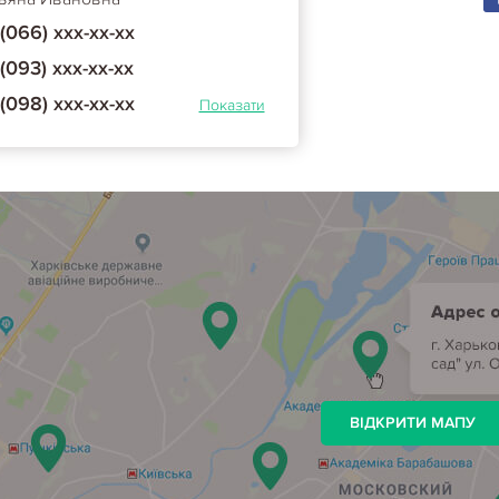
(066) ххх-хх-хх
(093) ххх-хх-хх
(098) ххх-хх-хх
Показати
ВІДКРИТИ МАПУ