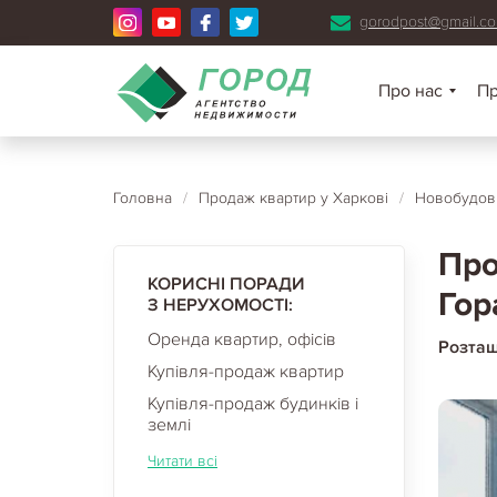
gorodpost@gmail.c
Про нас
П
Головна
/
Продаж квартир у Харкові
/
Новобудови
Про
КОРИСНІ ПОРАДИ
Гор
З НЕРУХОМОСТІ:
Оренда квартир, офісів
Розта
Купівля-продаж квартир
Купівля-продаж будинків і
землі
Читати всі