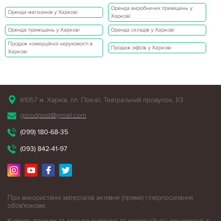
Оренда виробничих приміщень у
Оренда магазинів у Харкові
Харкові
Оренда приміщень у Харкові
Оренда складів у Харкові
Продаж комерційної нерухомості в
Продаж офісів у Харкові
Харкові
61057 м. Харків, пл. Поезії, Театральний провулок, 1/3
gorodpost@gmail.com
(099) 180-68-35
(093) 842-41-97
При використанні матеріалів активне (пряме) гіперпосилання
обов'язкове.
Купівля, продаж та оренда житлової
та комерційної нерухомості в