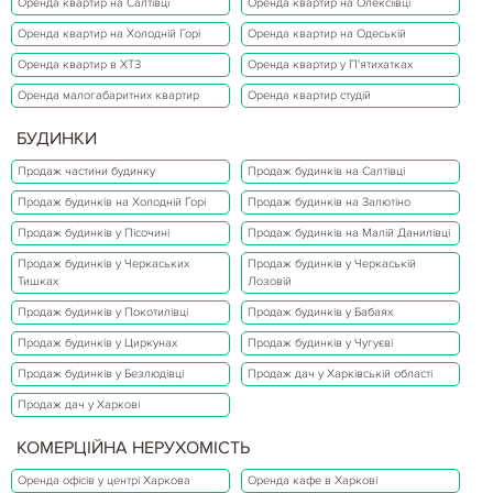
Оренда квартир на Салтівці
Оренда квартир на Олексіївці
Оренда квартир на Холодній Горі
Оренда квартир на Одеській
Оренда квартир в ХТЗ
Оренда квартир у П'ятихатках
Оренда малогабаритних квартир
Оренда квартир студій
БУДИНКИ
Продаж частини будинку
Продаж будинків на Салтівці
Продаж будинків на Холодній Горі
Продаж будинків на Залютіно
Продаж будинків у Пісочині
Продаж будинків на Малій Данилівці
Продаж будинків у Черкаських
Продаж будинків у Черкаській
Тишках
Лозовій
Продаж будинків у Покотилівці
Продаж будинків у Бабаях
Продаж будинків у Циркунах
Продаж будинків у Чугуєві
Продаж будинків у Безлюдівці
Продаж дач у Харківській області
Продаж дач у Харкові
КОМЕРЦІЙНА НЕРУХОМІСТЬ
Оренда офісів у центрі Харкова
Оренда кафе в Харкові