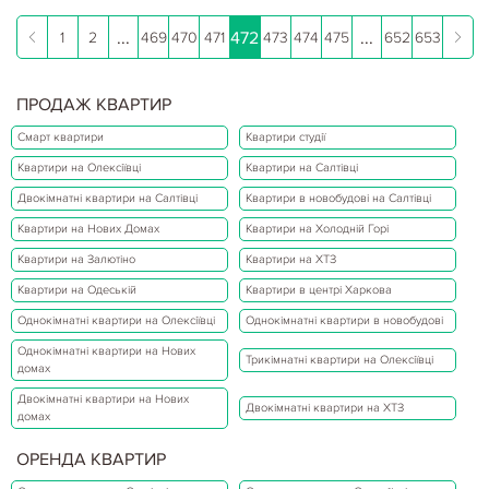
...
472
...
1
2
469
470
471
473
474
475
652
653
ПРОДАЖ КВАРТИР
Смарт квартири
Квартири студії
Квартири на Олексіївці
Квартири на Салтівці
Двокімнатні квартири на Салтівці
Квартири в новобудові на Салтівці
Квартири на Нових Домах
Квартири на Холодній Горі
Квартири на Залютіно
Квартири на ХТЗ
Квартири на Одеській
Квартири в центрі Харкова
Однокімнатні квартири на Олексіївці
Однокімнатні квартири в новобудові
Однокімнатні квартири на Нових
Трикімнатні квартири на Олексіївці
домах
Двокімнатні квартири на Нових
Двокімнатні квартири на ХТЗ
домах
ОРЕНДА КВАРТИР