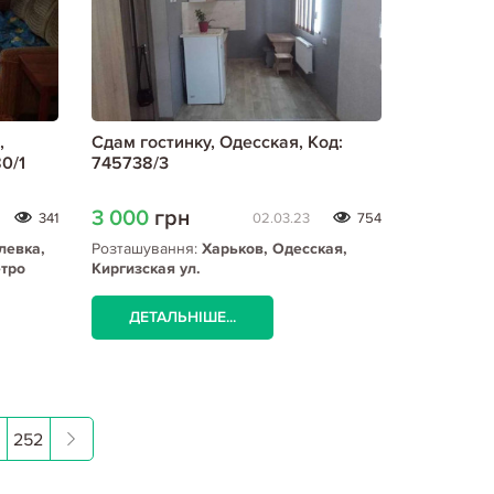
,
Сдам гостинку, Одесская, Код:
0/1
745738/3
3 000
грн
341
02.03.23
754
левка,
Розташування:
Харьков, Одесская,
етро
Киргизская ул.
ДЕТАЛЬНІШЕ...
252