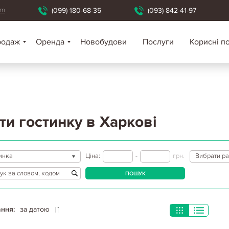
om
(099) 180-68-35
(093) 842-41-97
родаж
Оренда
Новобудови
Послуги
Корисні п
ти гостинку в Харкові
инка
Ціна:
-
грн.
Вибрати р
ПОШУК
ння:
за датою