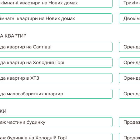
кімнатні квартири на Нових домах
Трикімн
імнатні квартири на Нових домах
Двокім
А КВАРТИР
да квартир на Салтівці
Оренда
да квартир на Холодній Горі
Оренда
да квартир в ХТЗ
Оренда
да малогабаритних квартир
Оренда
КИ
аж частини будинку
Продаж
аж будинків на Холодній Горі
Продаж