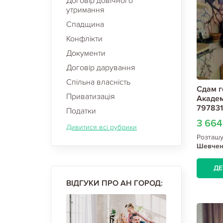
Договір довічного
утримання
Спадщина
Конфлікти
Документи
Договір дарування
Спільна власність
Сдам г
Приватизація
Академ
797831
Податки
3 66
Дивитися всі рубрики
Розташ
Шевченк
Павлов
ДЕ
ВІДГУКИ ПРО АН ГОРОД: