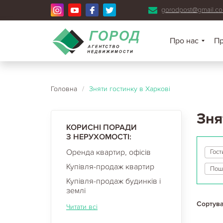
gorodpost@gmail.c
Про нас
П
Головна
/
Зняти гостинку в Харкові
Зня
КОРИСНІ ПОРАДИ
З НЕРУХОМОСТІ:
Оренда квартир, офісів
Гост
Купівля-продаж квартир
Купівля-продаж будинків і
землі
Сортува
Читати всі