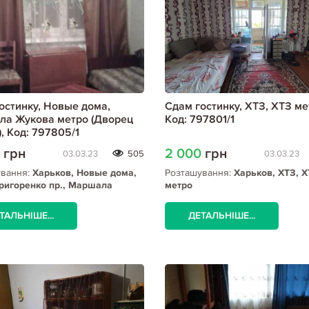
остинку, Новые дома,
Сдам гостинку, ХТЗ, ХТЗ ме
а Жукова метро (Дворец
Код: 797801/1
, Код: 797805/1
0
грн
2 000
грн
03.03.23
505
03.03.23
ування:
Харьков, Новые дома,
Розташування:
Харьков, ХТЗ, 
ригоренко пр., Маршала
метро
метро (Дворец спорта)
ТАЛЬНІШЕ...
ДЕТАЛЬНІШЕ...