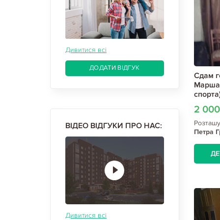
Дивитися всі
ДОДАТИ ВІДГУК
Сдам г
Маршал
спорта)
2 00
Розташ
ВІДЕО ВІДГУКИ ПРО НАС:
Петра Г
Жукова 
ДЕ
Дивитися всі