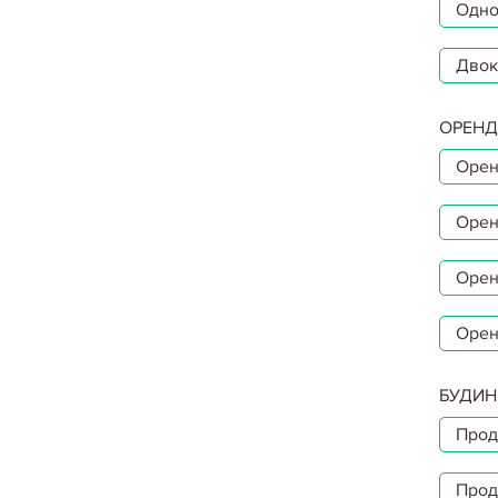
Одно
Двок
ОРЕНД
Орен
Орен
Орен
Орен
БУДИН
Прод
Прод