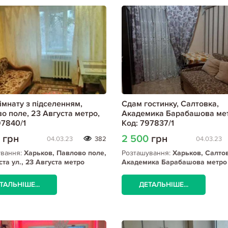
імнату з підселенням,
Сдам гостинку, Салтовка,
о поле, 23 Августа метро,
Академика Барабашова мет
97840/1
Код: 797837/1
0
грн
2 500
грн
04.03.23
382
04.03.23
ування:
Харьков, Павлово поле,
Розташування:
Харьков, Салто
ста ул., 23 Августа метро
Академика Барабашова метро
ТАЛЬНІШЕ...
ДЕТАЛЬНІШЕ...