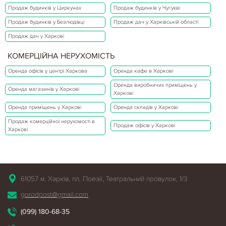
Продаж будинків у Циркунах
Продаж будинків у Чугуєві
Продаж будинків у Безлюдівці
Продаж дач у Харківській області
Продаж дач у Харкові
КОМЕРЦІЙНА НЕРУХОМІСТЬ
Оренда офісів у центрі Харкова
Оренда кафе в Харкові
Оренда виробничих приміщень у
Оренда магазинів у Харкові
Харкові
Оренда приміщень у Харкові
Оренда складів у Харкові
Продаж комерційної нерухомості в
Продаж офісів у Харкові
Харкові
61057 м. Харків, пл. Поезії, Театральний провулок, 1/3
gorodpost@gmail.com
(099) 180-68-35