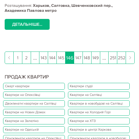
Розташування:
Харьков, Салтовка, Шевченковский пер.,
Академика Павлова метро
ДЕТАЛЬНІШЕ...
...
146
...
1
2
143
144
145
147
148
149
251
252
ПРОДАЖ КВАРТИР
Смарт квартири
Квартири студії
Квартири на Олексіївці
Квартири на Салтівці
Двокімнатні квартири на Салтівці
Квартири в новобудові на Салтівці
Квартири на Нових Домах
Квартири на Холодній Горі
Квартири на Залютіно
Квартири на ХТЗ
Квартири на Одеській
Квартири в центрі Харкова
Однокімнатні квартири на Олексіївці
Однокімнатні квартири в новобудові