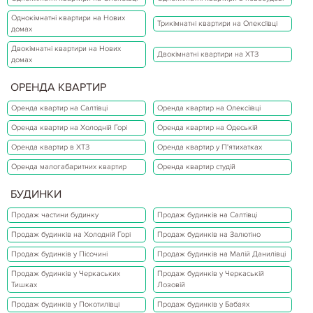
Однокімнатні квартири на Нових
Трикімнатні квартири на Олексіївці
домах
Двокімнатні квартири на Нових
Двокімнатні квартири на ХТЗ
домах
ОРЕНДА КВАРТИР
Оренда квартир на Салтівці
Оренда квартир на Олексіївці
Оренда квартир на Холодній Горі
Оренда квартир на Одеській
Оренда квартир в ХТЗ
Оренда квартир у П'ятихатках
Оренда малогабаритних квартир
Оренда квартир студій
БУДИНКИ
Продаж частини будинку
Продаж будинків на Салтівці
Продаж будинків на Холодній Горі
Продаж будинків на Залютіно
Продаж будинків у Пісочині
Продаж будинків на Малій Данилівці
Продаж будинків у Черкаських
Продаж будинків у Черкаській
Тишках
Лозовій
Продаж будинків у Покотилівці
Продаж будинків у Бабаях