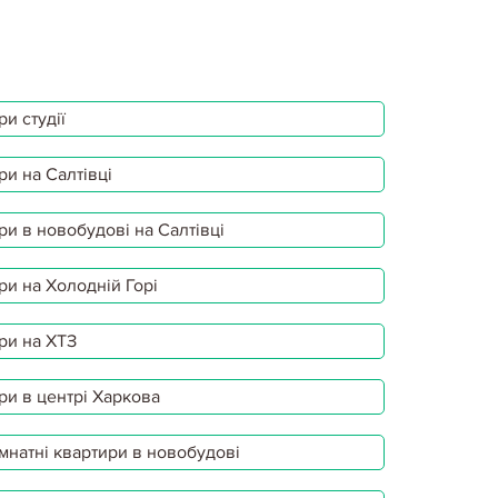
и студії
ри на Салтівці
ри в новобудові на Салтівці
ри на Холодній Горі
ри на ХТЗ
ри в центрі Харкова
мнатні квартири в новобудові