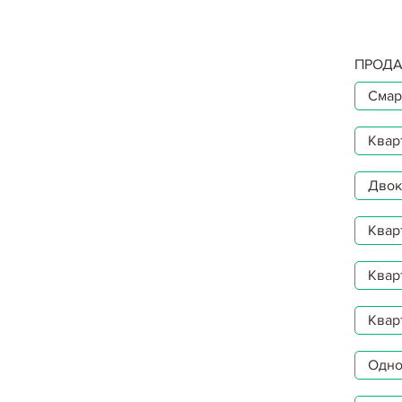
ПРОДА
Смар
Квар
Двокі
Квар
Квар
Квар
Однок