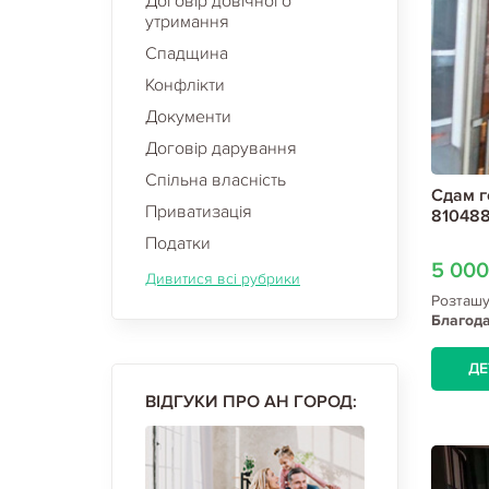
Договір довічного
утримання
Спадщина
Конфлікти
Документи
Договір дарування
Спільна власність
Сдам г
Приватизація
810488
Податки
5 00
Дивитися всі рубрики
Розташ
Благода
ДЕ
ВІДГУКИ ПРО АН ГОРОД: