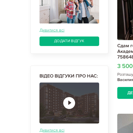
Дивитися всі
ДОДАТИ ВІДГУК
Сдам г
Академ
75864
3 50
Розташ
ВІДЕО ВІДГУКИ ПРО НАС:
Василия
Павлов
ДЕ
Дивитися всі