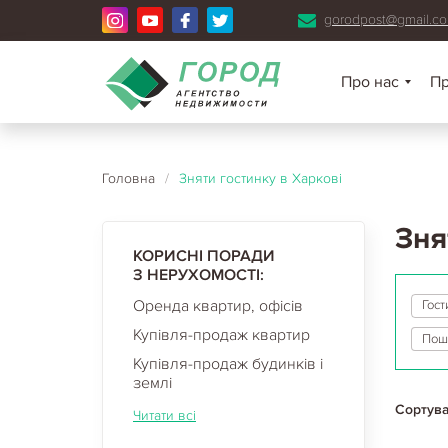
gorodpost@gmail.c
Про нас
П
Головна
/
Зняти гостинку в Харкові
Зня
КОРИСНІ ПОРАДИ
З НЕРУХОМОСТІ:
Оренда квартир, офісів
Гост
Купівля-продаж квартир
Купівля-продаж будинків і
землі
Сортува
Читати всі