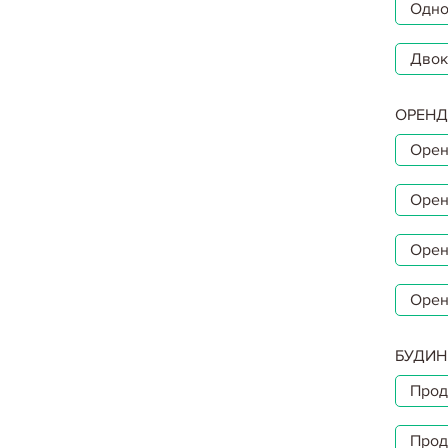
Одно
Двок
ОРЕНД
Орен
Орен
Орен
Орен
БУДИН
Прод
Прод