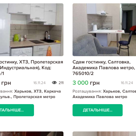
остинку, ХТЗ, Пролетарская
Сдам гостинку, Салтовка,
(Индустриальная), Код:
Академика Павлова метро, 
/1
765010/2
0
грн
3 000
грн
16.11.24
211
16.11.24
ування:
Харьков, ХТЗ, Каркача
Розташування:
Харьков, Салто
ульв., Пролетарская метро
Академика Павлова метро
риальная)
ТАЛЬНІШЕ...
ДЕТАЛЬНІШЕ...