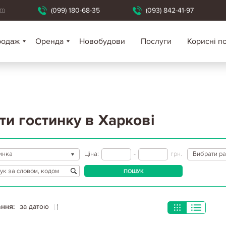
om
(099) 180-68-35
(093) 842-41-97
родаж
Оренда
Новобудови
Послуги
Корисні п
ти гостинку в Харкові
инка
Ціна:
-
грн.
Вибрати р
ПОШУК
ння:
за датою