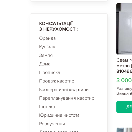
КОНСУЛЬТАЦІЇ
З НЕРУХОМОСТІ:
Оренда
Купівля
Земля
Сдам г
Дома
метро 
810496
Прописка
3 00
Продаж квартир
Розташ
Кооперативні квартири
Ивана б
Перепланування квартир
(Индуст
Іпотека
ДЕ
Юридична чистота
Розлучення