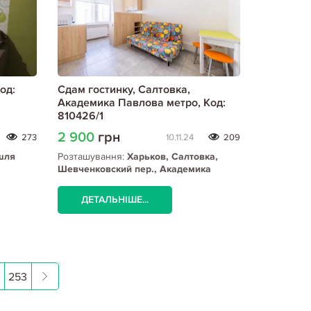
од:
Сдам гостинку, Салтовка,
Академика Павлова метро, Код:
810426/1
2 900
грн
273
10.11.24
209
шля
Розташування:
Харьков, Салтовка,
Шевченковский пер., Академика
Павлова метро
ДЕТАЛЬНІШЕ...
253