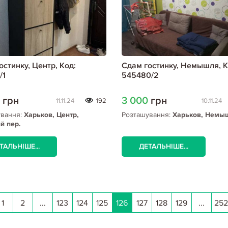
остинку, Центр, Код:
Сдам гостинку, Немышля, К
/1
545480/2
0
грн
3 000
грн
11.11.24
192
10.11.24
ування:
Харьков, Центр,
Розташування:
Харьков, Немы
й пер.
ТАЛЬНІШЕ...
ДЕТАЛЬНІШЕ...
1
2
...
123
124
125
126
127
128
129
...
252