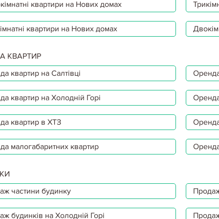
кімнатні квартири на Нових домах
Трикімн
імнатні квартири на Нових домах
Двокім
А КВАРТИР
да квартир на Салтівці
Оренда
да квартир на Холодній Горі
Оренда
да квартир в ХТЗ
Оренда
да малогабаритних квартир
Оренда
КИ
аж частини будинку
Продаж
аж будинків на Холодній Горі
Продаж