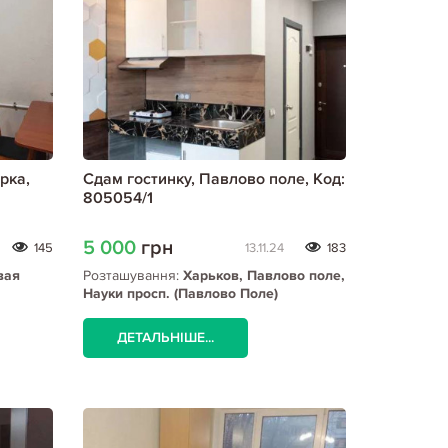
рка,
Сдам гостинку, Павлово поле, Код:
805054/1
5 000
грн
145
13.11.24
183
вая
Розташування:
Харьков, Павлово поле,
Науки просп. (Павлово Поле)
ДЕТАЛЬНІШЕ...