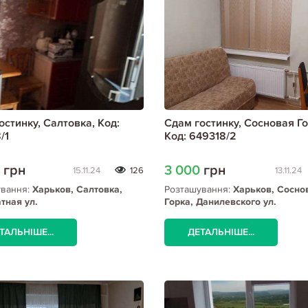
остинку, Салтовка, Код:
Сдам гостинку, Сосновая Го
/1
Код: 649318/2
0
грн
3 000
грн
15.11.24
126
13.11.24
ування:
Харьков, Салтовка,
Розташування:
Харьков, Сосно
тная ул.
Горка, Данилевского ул.
ТАЛЬНІШЕ...
ДЕТАЛЬНІШЕ...