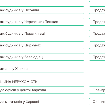
аж будинків у Пісочині
Продаж
аж будинків у Черкаських Тишках
Продаж
аж будинків у Покотилівці
Продаж
аж будинків у Циркунах
Продаж
аж будинків у Безлюдівці
Продаж
аж дач у Харкові
ЦІЙНА НЕРУХОМІСТЬ
да офісів у центрі Харкова
Оренда
да магазинів у Харкові
Оренда