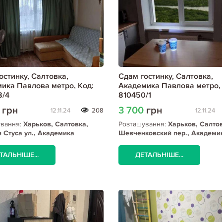
остинку, Салтовка,
Сдам гостинку, Салтовка,
ика Павлова метро, Код:
Академика Павлова метро, 
8/4
810450/1
0
грн
3 700
грн
12.11.24
208
12.11.24
ування:
Харьков, Салтовка,
Розташування:
Харьков, Салто
 Стуса ул., Академика
Шевченковский пер., Академи
а метро
Павлова метро
ТАЛЬНІШЕ...
ДЕТАЛЬНІШЕ...