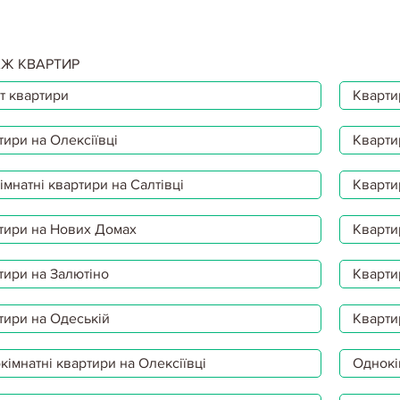
Ж КВАРТИР
т квартири
Квартир
тири на Олексіївці
Кварти
мнатні квартири на Салтівці
Кварти
тири на Нових Домах
Кварти
тири на Залютіно
Кварти
тири на Одеській
Кварти
імнатні квартири на Олексіївці
Однокі