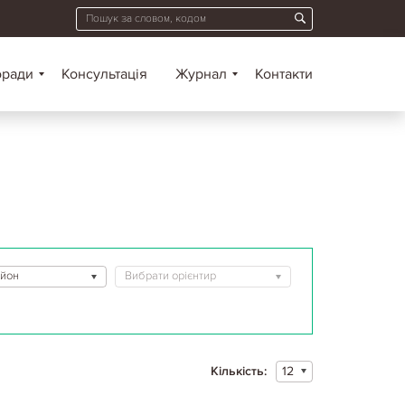
оради
Консультація
Журнал
Контакти
айон
Вибрати орієнтир
Кількість:
12