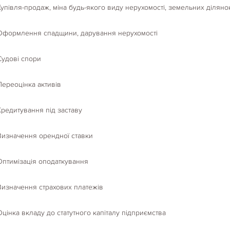
Купівля-продаж, міна будь-якого виду нерухомості, земельних діляно
Оформлення спадщини, дарування нерухомості
Судові спори
Переоцінка активів
Кредитування під заставу
Визначення орендної ставки
Оптимізація оподаткування
Визначення страхових платежів
Оцінка вкладу до статутного капіталу підприємства