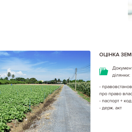
ОЦІНКА ЗЕМ
Документ
ділянки:
- правовстанов
про право влас
- паспорт + ко
- держ. акт