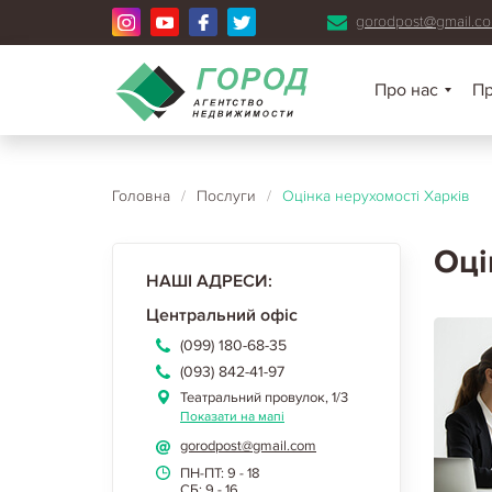
gorodpost@gmail.c
Про нас
П
Головна
/
Послуги
/
Оцінка нерухомості Харків
Оці
НАШІ АДРЕСИ:
Центральний офіс
(099) 180-68-35
(093) 842-41-97
Театральний провулок, 1/3
Показати на мапі
gorodpost@gmail.com
ПН-ПТ: 9 - 18
СБ: 9 - 16