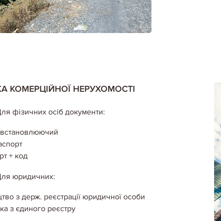
КА КОМЕРЦІЙНОЇ НЕРУХОМОСТІ
ля фізичних осіб документи:
овстановлюючий
паспорт
рт + код
ля юридичних:
цтво з держ. реєстрації юридичної особи
ка з єдиного реєстру