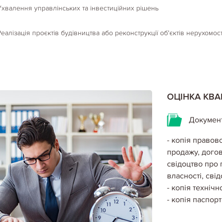
Ухвалення управлінських та інвестиційних рішень
Реалізація проєктів будівництва або реконструкції об'єктів нерухомост
ОЦІНКА КВ
Документ
- копія правов
продажу, догов
свідоцтво про 
власності, сві
- копія технічн
- копія паспор