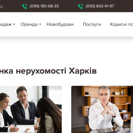
om
(099) 180-68-35
(093) 842-41-97
родаж
Оренда
Новобудови
Послуги
Корисні п
нка нерухомості Харків