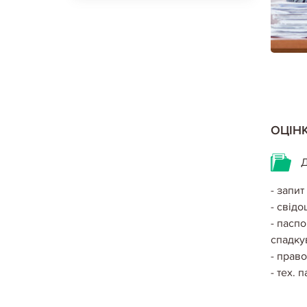
ОЦІН
Д
- запи
- свідо
- паспо
спадку
- прав
- тех. 