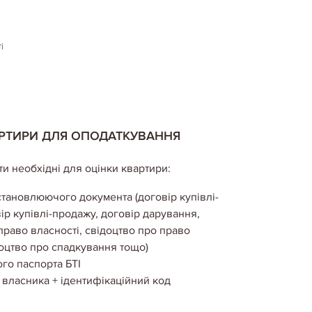
і
АРТИРИ ДЛЯ ОПОДАТКУВАННЯ
и необхідні для оцінки квартири:
становлюючого документа (договір купівлі-
ір купівлі-продажу, договір дарування,
право власності, свідоцтво про право
доцтво про спадкування тощо)
ого паспорта БТІ
т власника + ідентифікаційний код