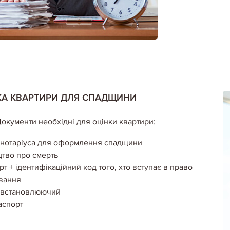
КА КВАРТИРИ ДЛЯ СПАДЩИНИ
окументи необхідні для оцінки квартири:
т нотаріуса для оформлення спадщини
цтво про смерть
рт + ідентифікаційний код того, хто вступає в право
вання
овстановлюючий
паспорт