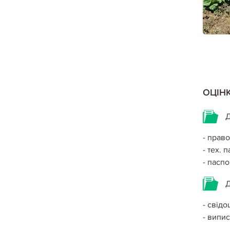
ОЦІН
Д
- прав
- тех. 
- паспо
Д
- свідо
- випис