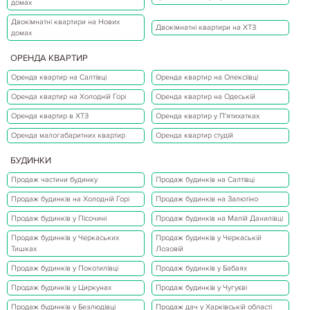
домах
Двокімнатні квартири на Нових
Двокімнатні квартири на ХТЗ
домах
ОРЕНДА КВАРТИР
Оренда квартир на Салтівці
Оренда квартир на Олексіївці
Оренда квартир на Холодній Горі
Оренда квартир на Одеській
Оренда квартир в ХТЗ
Оренда квартир у П'ятихатках
Оренда малогабаритних квартир
Оренда квартир студій
БУДИНКИ
Продаж частини будинку
Продаж будинків на Салтівці
Продаж будинків на Холодній Горі
Продаж будинків на Залютіно
Продаж будинків у Пісочині
Продаж будинків на Малій Данилівці
Продаж будинків у Черкаських
Продаж будинків у Черкаській
Тишках
Лозовій
Продаж будинків у Покотилівці
Продаж будинків у Бабаях
Продаж будинків у Циркунах
Продаж будинків у Чугуєві
Продаж будинків у Безлюдівці
Продаж дач у Харківській області