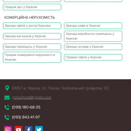
Продаж дач у Харкові
КОМЕРЦІЙНА НЕРУХОМІСТЬ
Оренда офісів у центрі Харкова
Оренда кафе в Харкові
Оренда виробничих приміщень у
Оренда магазинів у Харкові
Харкові
Оренда приміщень у Харкові
Оренда складів у Харкові
Продаж комерційної нерухомості в
Продаж офісів у Харкові
Харкові
61057 м. Харків, пл. Поезії, Театральний провулок, 1/3
gorodpost@gmail.com
(099) 180-68-35
(093) 842-41-97