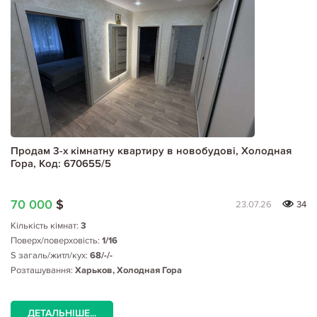
Продам 3-х кімнатну квартиру в новобудові, Холодная
Гора, Код: 670655/5
70 000
$
23.07.26
34
Кількість кімнат:
3
Поверх/поверховість:
1/16
S загаль/житл/кух:
68/-/-
Розташування:
Харьков, Холодная Гора
ДЕТАЛЬНІШЕ...