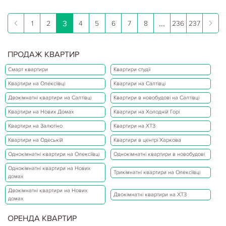
3
...
1
2
4
5
6
7
8
236
237
ПРОДАЖ КВАРТИР
Смарт квартири
Квартири студії
Квартири на Олексіївці
Квартири на Салтівці
Двокімнатні квартири на Салтівці
Квартири в новобудові на Салтівці
Квартири на Нових Домах
Квартири на Холодній Горі
Квартири на Залютіно
Квартири на ХТЗ
Квартири на Одеській
Квартири в центрі Харкова
Однокімнатні квартири на Олексіївці
Однокімнатні квартири в новобудові
Однокімнатні квартири на Нових
Трикімнатні квартири на Олексіївці
домах
Двокімнатні квартири на Нових
Двокімнатні квартири на ХТЗ
домах
ОРЕНДА КВАРТИР