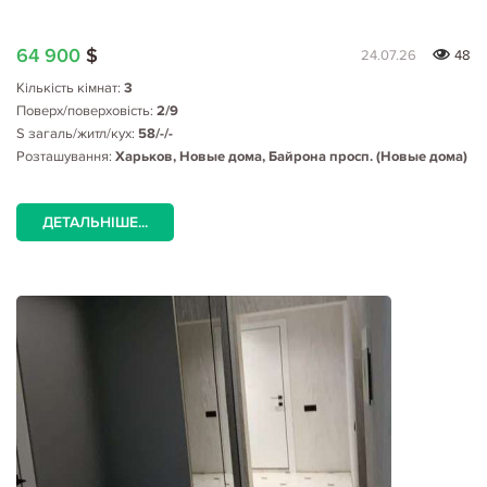
64 900
$
24.07.26
48
Кількість кімнат:
3
Поверх/поверховість:
2/9
S загаль/житл/кух:
58/-/-
Розташування:
Харьков, Новые дома, Байрона просп. (Новые дома)
ДЕТАЛЬНІШЕ...