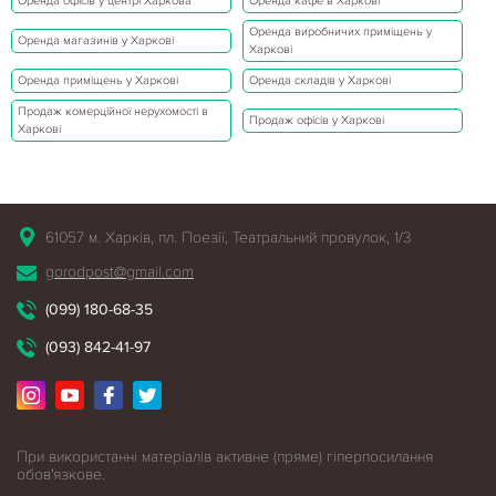
Оренда офісів у центрі Харкова
Оренда кафе в Харкові
Оренда виробничих приміщень у
Оренда магазинів у Харкові
Харкові
Оренда приміщень у Харкові
Оренда складів у Харкові
Продаж комерційної нерухомості в
Продаж офісів у Харкові
Харкові
61057 м. Харків, пл. Поезії, Театральний провулок, 1/3
gorodpost@gmail.com
(099) 180-68-35
(093) 842-41-97
При використанні матеріалів активне (пряме) гіперпосилання
обов'язкове.