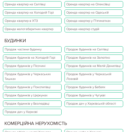
Оренда квартир на Салтівці
Оренда квартир на Олексіївці
Оренда квартир на Холодній Горі
Оренда квартир на Одеській
Оренда квартир в ХТЗ
Оренда квартир у П'ятихатках
Оренда малогабаритних квартир
Оренда квартир студій
БУДИНКИ
Продаж частини будинку
Продаж будинків на Салтівці
Продаж будинків на Холодній Горі
Продаж будинків на Залютіно
Продаж будинків у Пісочині
Продаж будинків на Малій Данилівці
Продаж будинків у Черкаських
Продаж будинків у Черкаській
Тишках
Лозовій
Продаж будинків у Покотилівці
Продаж будинків у Бабаях
Продаж будинків у Циркунах
Продаж будинків у Чугуєві
Продаж будинків у Безлюдівці
Продаж дач у Харківській області
Продаж дач у Харкові
КОМЕРЦІЙНА НЕРУХОМІСТЬ