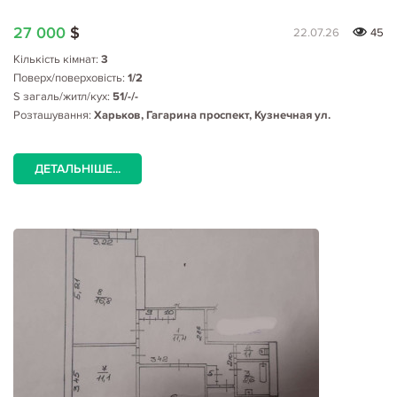
27 000
$
22.07.26
45
Кількість кімнат:
3
Поверх/поверховість:
1/2
S загаль/житл/кух:
51/-/-
Розташування:
Харьков, Гагарина проспект, Кузнечная ул.
ДЕТАЛЬНІШЕ...