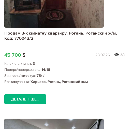
Продам 3-х кімнатну квартиру, Рогань, Роганский ж/м,
Код: 770043/2
45 700
$
23.07.26
28
Кількість кімнат:
3
Поверх/поверховість:
14/16
S загаль/житл/кух:
75/-/-
Розташування:
Харьков, Рогань, Роганский ж/м
ДЕТАЛЬНІШЕ...