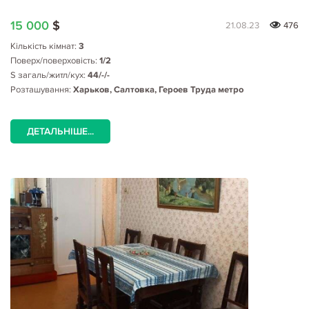
15 000
$
21.08.23
476
Кількість кімнат:
3
Поверх/поверховість:
1/2
S загаль/житл/кух:
44/-/-
Розташування:
Харьков, Салтовка, Героев Труда метро
ДЕТАЛЬНІШЕ...