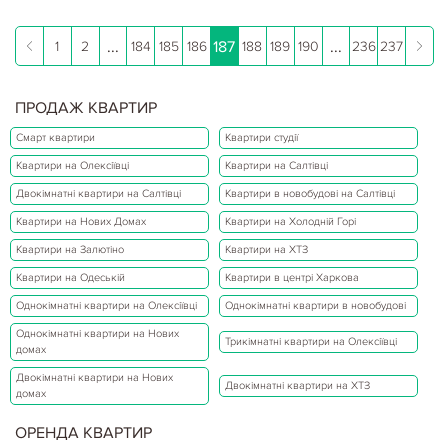
...
187
...
1
2
184
185
186
188
189
190
236
237
ПРОДАЖ КВАРТИР
Смарт квартири
Квартири студії
Квартири на Олексіївці
Квартири на Салтівці
Двокімнатні квартири на Салтівці
Квартири в новобудові на Салтівці
Квартири на Нових Домах
Квартири на Холодній Горі
Квартири на Залютіно
Квартири на ХТЗ
Квартири на Одеській
Квартири в центрі Харкова
Однокімнатні квартири на Олексіївці
Однокімнатні квартири в новобудові
Однокімнатні квартири на Нових
Трикімнатні квартири на Олексіївці
домах
Двокімнатні квартири на Нових
Двокімнатні квартири на ХТЗ
домах
ОРЕНДА КВАРТИР