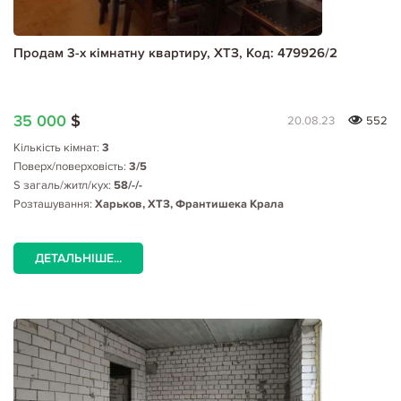
Продам 3-х кімнатну квартиру, ХТЗ, Код: 479926/2
35 000
$
20.08.23
552
Кількість кімнат:
3
Поверх/поверховість:
3/5
S загаль/житл/кух:
58/-/-
Розташування:
Харьков, ХТЗ, Франтишека Крала
ДЕТАЛЬНІШЕ...