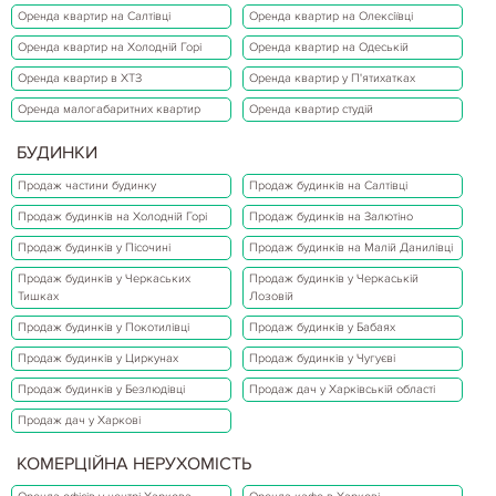
Оренда квартир на Салтівці
Оренда квартир на Олексіївці
Оренда квартир на Холодній Горі
Оренда квартир на Одеській
Оренда квартир в ХТЗ
Оренда квартир у П'ятихатках
Оренда малогабаритних квартир
Оренда квартир студій
БУДИНКИ
Продаж частини будинку
Продаж будинків на Салтівці
Продаж будинків на Холодній Горі
Продаж будинків на Залютіно
Продаж будинків у Пісочині
Продаж будинків на Малій Данилівці
Продаж будинків у Черкаських
Продаж будинків у Черкаській
Тишках
Лозовій
Продаж будинків у Покотилівці
Продаж будинків у Бабаях
Продаж будинків у Циркунах
Продаж будинків у Чугуєві
Продаж будинків у Безлюдівці
Продаж дач у Харківській області
Продаж дач у Харкові
КОМЕРЦІЙНА НЕРУХОМІСТЬ