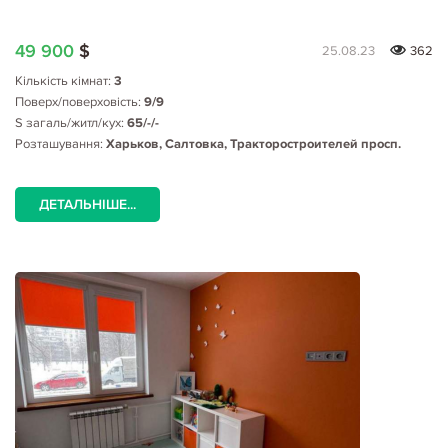
49 900
$
25.08.23
362
Кількість кімнат:
3
Поверх/поверховість:
9/9
S загаль/житл/кух:
65/-/-
Розташування:
Харьков, Салтовка, Тракторостроителей просп.
ДЕТАЛЬНІШЕ...