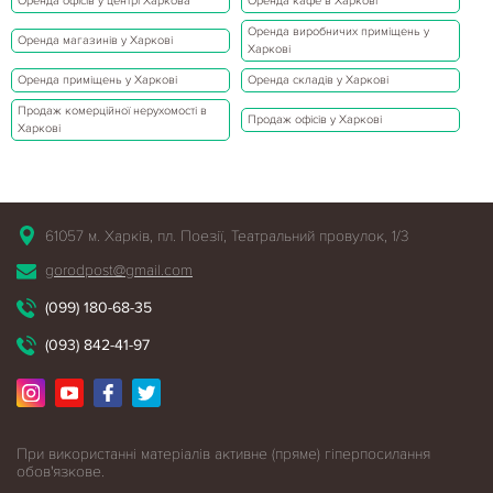
Оренда офісів у центрі Харкова
Оренда кафе в Харкові
Оренда виробничих приміщень у
Оренда магазинів у Харкові
Харкові
Оренда приміщень у Харкові
Оренда складів у Харкові
Продаж комерційної нерухомості в
Продаж офісів у Харкові
Харкові
61057 м. Харків, пл. Поезії, Театральний провулок, 1/3
gorodpost@gmail.com
(099) 180-68-35
(093) 842-41-97
При використанні матеріалів активне (пряме) гіперпосилання
обов'язкове.