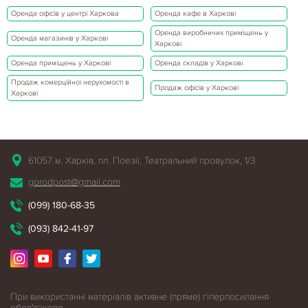
Оренда офісів у центрі Харкова
Оренда кафе в Харкові
Оренда виробничих приміщень у
Оренда магазинів у Харкові
Харкові
Оренда приміщень у Харкові
Оренда складів у Харкові
Продаж комерційної нерухомості в
Продаж офісів у Харкові
Харкові
61057 м. Харків, пл. Поезії, Театральний провулок, 1/3
gorodpost@gmail.com
(099) 180-68-35
(093) 842-41-97
При використанні матеріалів активне (пряме) гіперпосилання
обов'язкове.