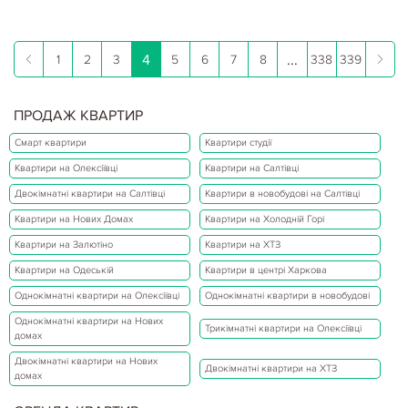
4
...
1
2
3
5
6
7
8
338
339
ПРОДАЖ КВАРТИР
Смарт квартири
Квартири студії
Квартири на Олексіївці
Квартири на Салтівці
Двокімнатні квартири на Салтівці
Квартири в новобудові на Салтівці
Квартири на Нових Домах
Квартири на Холодній Горі
Квартири на Залютіно
Квартири на ХТЗ
Квартири на Одеській
Квартири в центрі Харкова
Однокімнатні квартири на Олексіївці
Однокімнатні квартири в новобудові
Однокімнатні квартири на Нових
Трикімнатні квартири на Олексіївці
домах
Двокімнатні квартири на Нових
Двокімнатні квартири на ХТЗ
домах