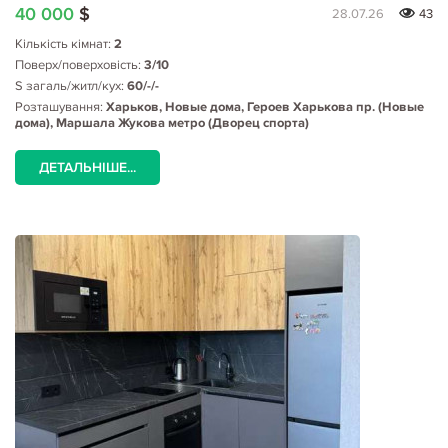
40 000
$
28.07.26
43
Кількість кімнат:
2
Поверх/поверховість:
3/10
S загаль/житл/кух:
60/-/-
Розташування:
Харьков, Новые дома, Героев Харькова пр. (Новые
дома), Маршала Жукова метро (Дворец спорта)
ДЕТАЛЬНІШЕ...