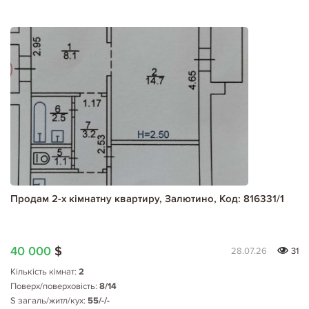
Продам 2-х кімнатну квартиру, Залютино, Код: 816331/1
40 000
$
28.07.26
31
Кількість кімнат:
2
Поверх/поверховість:
8/14
S загаль/житл/кух:
55/-/-