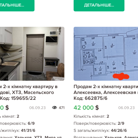
ТАЛЬНІШЕ...
ДЕТАЛЬНІШЕ...
 2-х кімнатну квартиру в
Продам 2-х кімнатну кварти
дові, ХТЗ, Масельского
Алексеевка, Алексеевская 
 Код: 159655/22
Код: 662875/6
00
$
42 000
$
06.09.23
471
06.09.23
ь кімнат:
2
Кількість кімнат:
2
поверховість:
6/9
Поверх/поверховість:
2/9
ь/житл/кух:
41/31/6
S загаль/житл/кух:
44/26/6
ування:
Харьков, ХТЗ, Мира ул.,
Розташування:
Харьков, Алекс