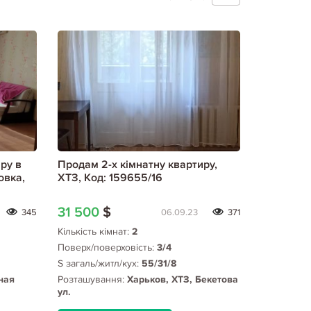
ру в
Продам 2-х кімнатну квартиру,
овка,
ХТЗ, Код: 159655/16
31 500
$
345
06.09.23
371
Кількість кімнат:
2
Поверх/поверховість:
3/4
S загаль/житл/кух:
55/31/8
ная
Розташування:
Харьков, ХТЗ, Бекетова
ул.