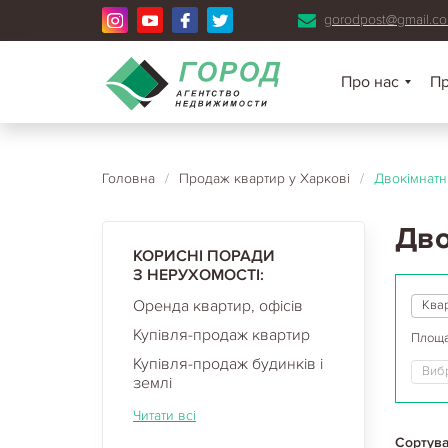
gorodpost@gmail.c
Про нас
П
Головна
/
Продаж квартир у Харкові
/
Двокімнатн
Дво
КОРИСНІ ПОРАДИ
З НЕРУХОМОСТІ:
Оренда квартир, офісів
Ква
Купівля-продаж квартир
Площа
Купівля-продаж будинків і
Вибр
землі
Читати всі
Сортува