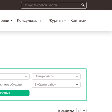
оради
Консультація
Журнал
Контакти
Поверховість
ьки
новобудова
Вибрати район
ПОШУК
Кількість:
12