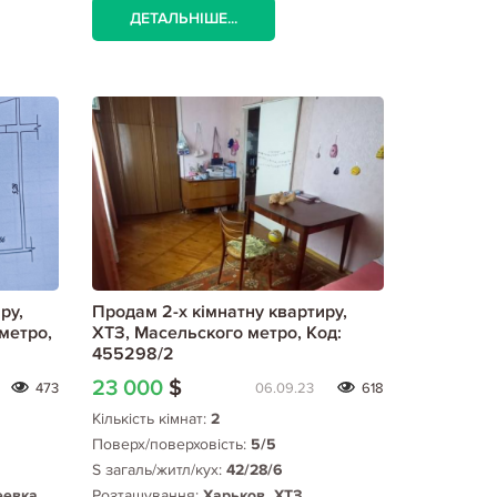
ДЕТАЛЬНІШЕ...
ру,
Продам 2-х кімнатну квартиру,
метро,
ХТЗ, Масельского метро, Код:
455298/2
23 000
$
473
06.09.23
618
Кількість кімнат:
2
Поверх/поверховість:
5/5
S загаль/житл/кух:
42/28/6
еевка,
Розташування:
Харьков, ХТЗ,