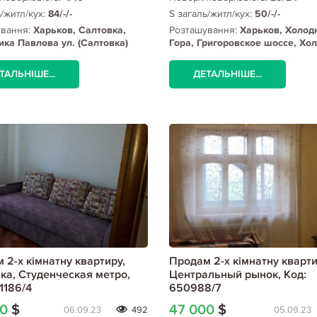
ь/житл/кух:
84/-/-
S загаль/житл/кух:
50/-/-
ування:
Харьков, Салтовка,
Розташування:
Харьков, Холод
ка Павлова ул. (Салтовка)
Гора, Григоровское шоссе, Хо
Гора метро
ТАЛЬНІШЕ...
ДЕТАЛЬНІШЕ...
 2-х кімнатну квартиру,
Продам 2-х кімнатну кварти
ка, Студенческая метро,
Центральный рынок, Код:
1186/4
650988/7
00
$
47 000
$
06.09.23
492
05.09.23