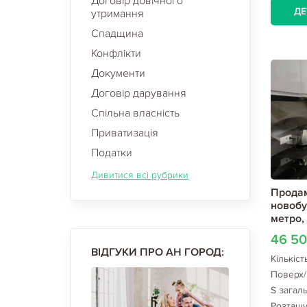
Договір довічного
ДЕ
утримання
Спадщина
Конфлікти
Документи
Договір дарування
Спільна власність
Приватизація
Податки
Дивитися всі рубрики
Продам
новобу
метро,
46 5
ВІДГУКИ ПРО АН ГОРОД:
Кількіст
Поверх/
S загал
Розташ