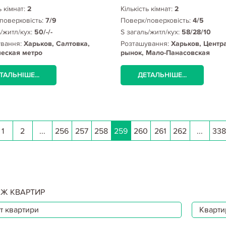
ь кімнат:
2
Кількість кімнат:
2
поверховість:
7/9
Поверх/поверховість:
4/5
ь/житл/кух:
50/-/-
S загаль/житл/кух:
58/28/10
ування:
Харьков, Салтовка,
Розташування:
Харьков, Центр
еская метро
рынок, Мало-Панасовская
ТАЛЬНІШЕ...
ДЕТАЛЬНІШЕ...
1
2
...
256
257
258
259
260
261
262
...
338
Ж КВАРТИР
т квартири
Квартир