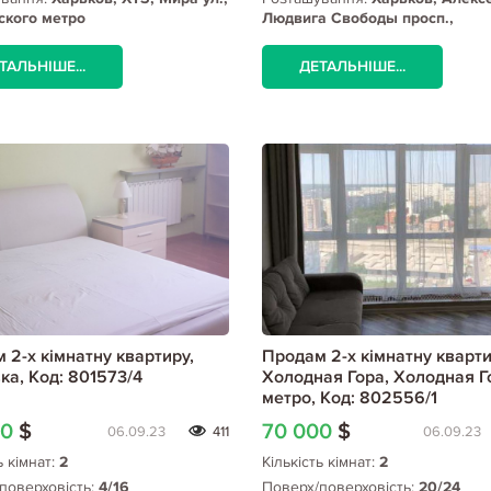
ского метро
Людвига Свободы просп.,
Алексеевская метро
ТАЛЬНІШЕ...
ДЕТАЛЬНІШЕ...
 2-х кімнатну квартиру,
Продам 2-х кімнатну кварти
ка, Код: 801573/4
Холодная Гора, Холодная Г
метро, Код: 802556/1
00
$
70 000
$
06.09.23
411
06.09.23
ь кімнат:
2
Кількість кімнат:
2
поверховість:
4/16
Поверх/поверховість:
20/24