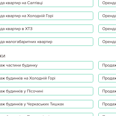
да квартир на Салтівці
Оренда
да квартир на Холодній Горі
Оренда
да квартир в ХТЗ
Оренда
да малогабаритних квартир
Оренда
КИ
аж частини будинку
Продаж
аж будинків на Холодній Горі
Продаж
аж будинків у Пісочині
Продаж
аж будинків у Черкаських Тишках
Продаж