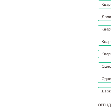
Квар
Двокі
Квар
Квар
Квар
Однок
Одно
Двок
ОРЕНД