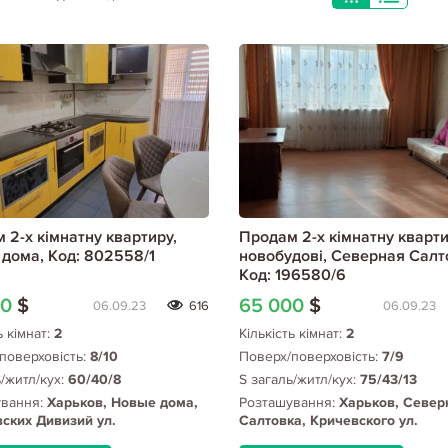
 2-х кімнатну квартиру,
Продам 2-х кімнатну кварти
дома, Код: 802558/1
новобудові, Северная Салт
Код: 196580/6
00
$
65 000
$
06.09.23
616
06.09.23
ь кімнат:
2
Кількість кімнат:
2
поверховість:
8/10
Поверх/поверховість:
7/9
ь/житл/кух:
60/40/8
S загаль/житл/кух:
75/43/13
ування:
Харьков, Новые дома,
Розташування:
Харьков, Север
ских Дивизий ул.
Салтовка, Кричевского ул.