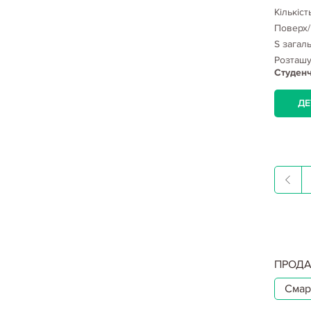
Кількіст
Поверх/
S загал
Розташ
Студенч
ДЕ
ПРОДА
Смар