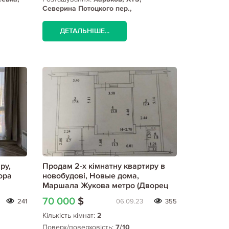
Северина Потоцкого пер.,
Масельского метро
ДЕТАЛЬНІШЕ...
ру,
Продам 2-х кімнатну квартиру в
ора
новобудові, Новые дома,
Маршала Жукова метро (Дворец
спорта), Код: 802554/1
70 000
$
241
06.09.23
355
Кількість кімнат:
2
Поверх/поверховість:
7/10