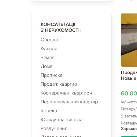
КОНСУЛЬТАЦІЇ
З НЕРУХОМОСТІ:
Оренда
Купівля
Земля
Дома
Продам
Прописка
Новые 
Продаж квартир
Кооперативні квартири
60 0
Перепланування квартир
Кількіст
Поверх/
Іпотека
S загал
Юридична чистота
Розташ
Розлучення
Харьков