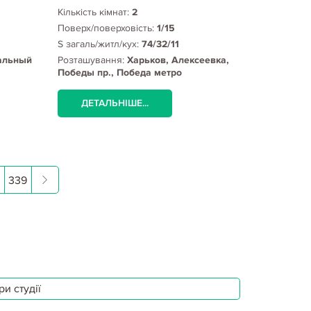
Кількість кімнат:
2
Поверх/поверховість:
1/15
S загаль/житл/кух:
74/32/11
альный
Розташування:
Харьков, Алексеевка,
Победы пр., Победа метро
ДЕТАЛЬНІШЕ...
339
и студії