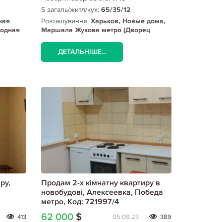
S загаль/житл/кух:
65/35/12
ная
Розташування:
Харьков, Новые дома,
лодная
Маршала Жукова метро (Дворец
спорта)
ДЕТАЛЬНІШЕ...
ру,
Продам 2-х кімнатну квартиру в
новобудові, Алексеевка, Победа
метро, Код: 721997/4
62 000
$
413
05.09.23
389