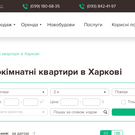
om
(099) 180-68-35
(093) 842-41-97
родаж
Оренда
Новобудови
Послуги
Корисні п
і квартири в Харкові
кімнатні квартири в Харкові
ртира
2-к
Поверх
2
:
-
м
Ціна:
-
$
Тіл
ати орієнтир
ння:
за датою