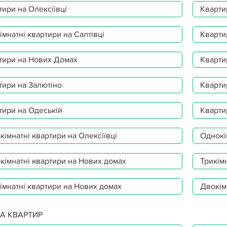
тири на Олексіївці
Кварти
мнатні квартири на Салтівці
Кварти
тири на Нових Домах
Кварти
тири на Залютіно
Кварти
тири на Одеській
Кварти
імнатні квартири на Олексіївці
Однокі
кімнатні квартири на Нових домах
Трикімн
імнатні квартири на Нових домах
Двокім
А КВАРТИР