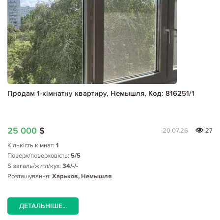
Продам 1-кімнатну квартиру, Немышля, Код: 816251/1
25 000
$
20.07.26
27
Кількість кімнат:
1
Поверх/поверховість:
5/5
S загаль/житл/кух:
34/-/-
Розташування:
Харьков, Немышля
ДЕТАЛЬНІШЕ...