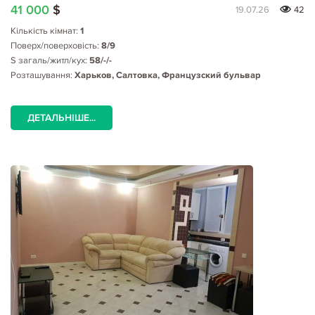
41 000
$
19.07.26
42
Кількість кімнат:
1
Поверх/поверховість:
8/9
S загаль/житл/кух:
58/-/-
Розташування:
Харьков, Салтовка, Французский бульвар
ДЕТАЛЬНІШЕ...