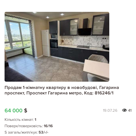
Продам 1-кімнатну квартиру в новобудові, Гагарина
проспект, Проспект Гагарина метро, Код: 816246/1
64 000
$
19.07.26
41
Кількість кімнат:
1
Поверх/поверховість:
16/16
S загаль/житл/кух:
53/-/-