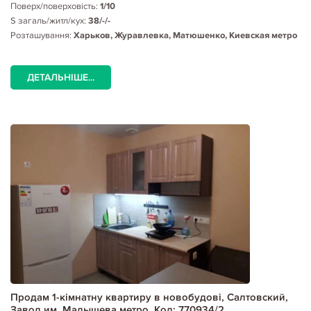
Поверх/поверховість:
1/10
S загаль/житл/кух:
38/-/-
Розташування:
Харьков, Журавлевка, Матюшенко, Киевская метро
ДЕТАЛЬНІШЕ...
Продам 1-кімнатну квартиру в новобудові, Салтовский,
Завод им. Малышева метро, Код: 770934/2