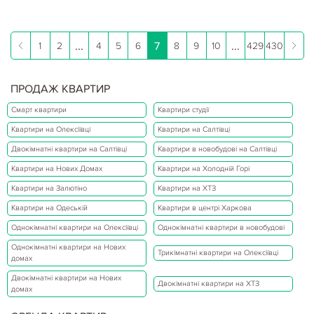
...
7
...
1
2
4
5
6
8
9
10
429
430
ПРОДАЖ КВАРТИР
Смарт квартири
Квартири студії
Квартири на Олексіївці
Квартири на Салтівці
Двокімнатні квартири на Салтівці
Квартири в новобудові на Салтівці
Квартири на Нових Домах
Квартири на Холодній Горі
Квартири на Залютіно
Квартири на ХТЗ
Квартири на Одеській
Квартири в центрі Харкова
Однокімнатні квартири на Олексіївці
Однокімнатні квартири в новобудові
Однокімнатні квартири на Нових
Трикімнатні квартири на Олексіївці
домах
Двокімнатні квартири на Нових
Двокімнатні квартири на ХТЗ
домах