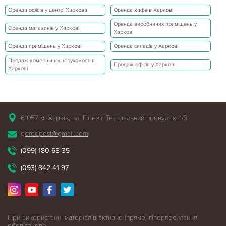
Оренда офісів у центрі Харкова
Оренда кафе в Харкові
Оренда виробничих приміщень у
Оренда магазинів у Харкові
Харкові
Оренда приміщень у Харкові
Оренда складів у Харкові
Продаж комерційної нерухомості в
Продаж офісів у Харкові
Харкові
61057 м. Харків, пл. Поезії, Театральний провулок, 1/3
gorodpost@gmail.com
(099) 180-68-35
(093) 842-41-97
При використанні матеріалів активне (пряме) гіперпосилання
обов'язкове.