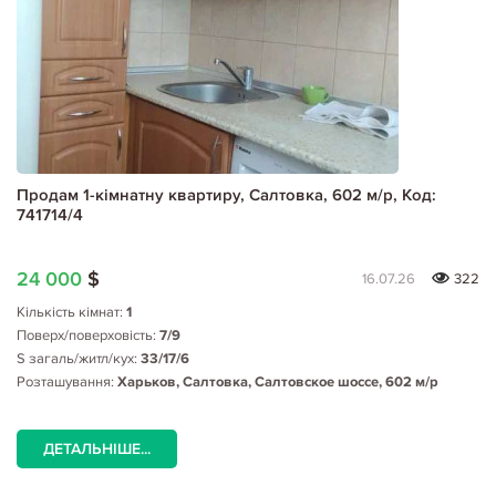
Продам 1-кімнатну квартиру, Салтовка, 602 м/р, Код:
741714/4
24 000
$
16.07.26
322
Кількість кімнат:
1
Поверх/поверховість:
7/9
S загаль/житл/кух:
33/17/6
Розташування:
Харьков, Салтовка, Салтовское шоссе, 602 м/р
ДЕТАЛЬНІШЕ...