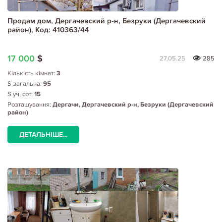
Продам дом, Дергачевский р-н, Безруки (Дергачевский
район), Код: 410363/44
17 000
$
27.05.25
285
Кількість кімнат:
3
S загальна:
95
S уч, сот:
15
Розташування:
Дергачи, Дергачевский р-н, Безруки (Дергачевский
район)
ДЕТАЛЬНІШЕ...