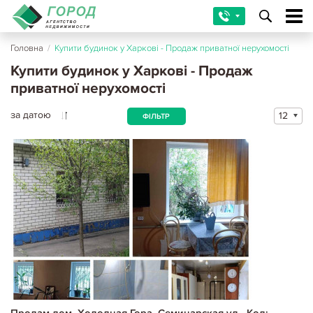
Головна
/
Купити будинок у Харкові - Продаж приватної нерухомості
Купити будинок у Харкові - Продаж
приватної нерухомості
за датою
12
ФІЛЬТР
Продам дом, Холодная Гора, Семинарская ул., Код: