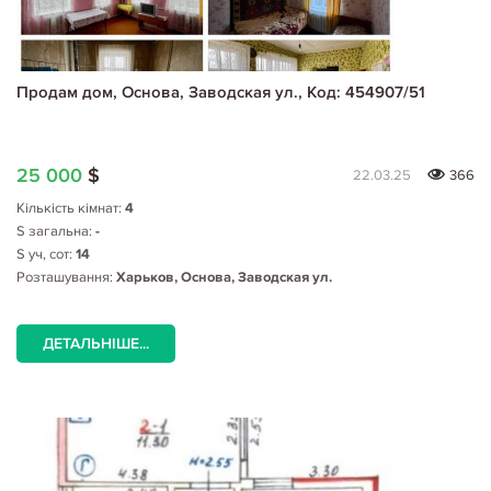
Продам дом, Основа, Заводская ул., Код: 454907/51
25 000
$
22.03.25
366
Кількість кімнат:
4
S загальна:
-
S уч, сот:
14
Розташування:
Харьков, Основа, Заводская ул.
ДЕТАЛЬНІШЕ...