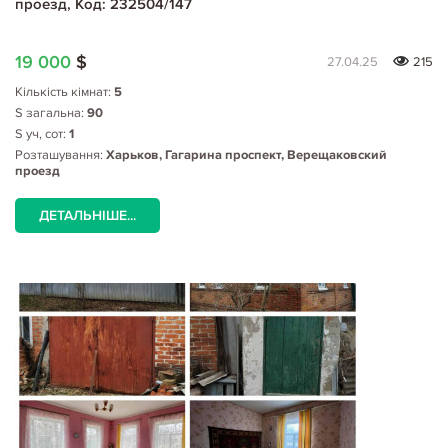
проезд, Код: 232504/147
19 000
$
27.04.25
215
Кількість кімнат:
5
S загальна:
90
S уч, сот:
1
Розташування:
Харьков, Гагарина проспект, Верещаковский
проезд
ДЕТАЛЬНІШЕ...