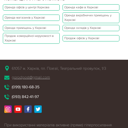
Оренда офісів у центрі Харкова
Оренда кафе в Харкові
Оренда виробничих приміщень у
Оренда магазинів у Харкові
Харкові
Оренда приміщень у Харкові
Оренда складів у Харкові
Продаж комерційної нерухомості в
Продаж офісів у Харкові
Харкові
61057 м. Харків, пл. Поезії, Театральний провулок, 1/3
gorodpost@gmail.com
(099) 180-68-35
(093) 842-41-97
При використанні матеріалів активне (пряме) гіперпосилання