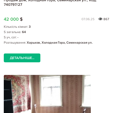
740797/27
42 000
$
07.06.25
867
Кількість кімнат:
3
S загальна:
64
S уч, сот:
-
Розташування:
Харьков, Холодная Гора, Семинарская ул.
ДЕТАЛЬНІШЕ...