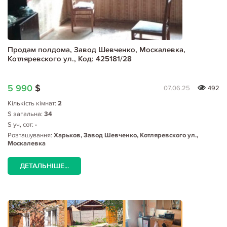
Продам полдома, Завод Шевченко, Москалевка,
Котляревского ул., Код: 425181/28
5 990
$
07.06.25
492
Кількість кімнат:
2
S загальна:
34
S уч, сот:
-
Розташування:
Харьков, Завод Шевченко, Котляревского ул.,
Москалевка
ДЕТАЛЬНІШЕ...