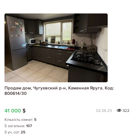
Продам дом, Чугуевский р-н, Каменная Яруга, Код:
800614/30
41 000
$
02.06.25
322
Кількість кімнат:
5
S загальна:
107
S уч, сот:
25