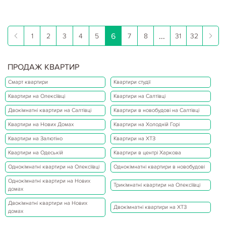
6
...
1
2
3
4
5
7
8
31
32
ПРОДАЖ КВАРТИР
Смарт квартири
Квартири студії
Квартири на Олексіївці
Квартири на Салтівці
Двокімнатні квартири на Салтівці
Квартири в новобудові на Салтівці
Квартири на Нових Домах
Квартири на Холодній Горі
Квартири на Залютіно
Квартири на ХТЗ
Квартири на Одеській
Квартири в центрі Харкова
Однокімнатні квартири на Олексіївці
Однокімнатні квартири в новобудові
Однокімнатні квартири на Нових
Трикімнатні квартири на Олексіївці
домах
Двокімнатні квартири на Нових
Двокімнатні квартири на ХТЗ
домах