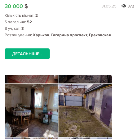
30 000
$
31.05.25
372
Кількість кімнат:
2
S загальна:
52
S уч, сот:
3
Розташування:
Харьков, Гагарина проспект, Грековская
ДЕТАЛЬНІШЕ...