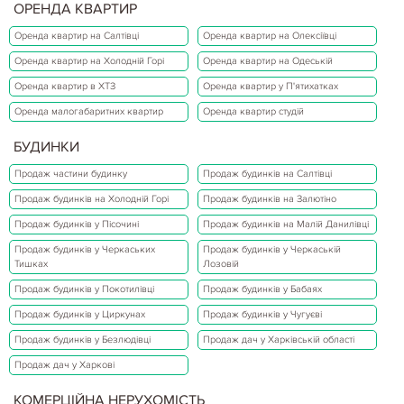
ОРЕНДА КВАРТИР
Оренда квартир на Салтівці
Оренда квартир на Олексіївці
Оренда квартир на Холодній Горі
Оренда квартир на Одеській
Оренда квартир в ХТЗ
Оренда квартир у П'ятихатках
Оренда малогабаритних квартир
Оренда квартир студій
БУДИНКИ
Продаж частини будинку
Продаж будинків на Салтівці
Продаж будинків на Холодній Горі
Продаж будинків на Залютіно
Продаж будинків у Пісочині
Продаж будинків на Малій Данилівці
Продаж будинків у Черкаських
Продаж будинків у Черкаській
Тишках
Лозовій
Продаж будинків у Покотилівці
Продаж будинків у Бабаях
Продаж будинків у Циркунах
Продаж будинків у Чугуєві
Продаж будинків у Безлюдівці
Продаж дач у Харківській області
Продаж дач у Харкові
КОМЕРЦІЙНА НЕРУХОМІСТЬ