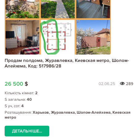
Продам полдома, Журавлевка, Киевская метро, Шолом-
Алейхема, Код: 517986/28
26 500
$
02.06.25
289
Кількість кімнат:
2
S загальна:
40
S уч, сот:
4
Розташування:
Харьков, Журавлевка, Шолом-Алейхема, Киевская
метро
ДЕТАЛЬНІШЕ...