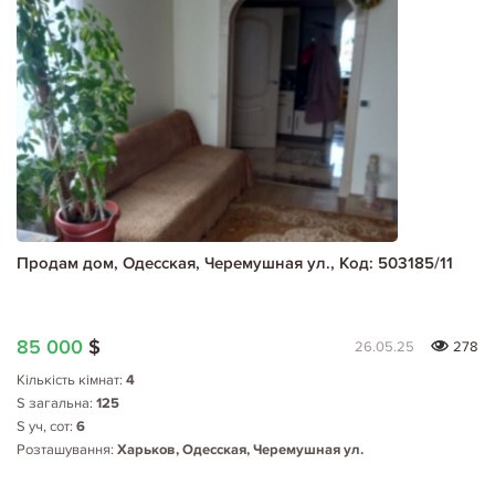
Продам дом, Одесская, Черемушная ул., Код: 503185/11
85 000
$
26.05.25
278
Кількість кімнат:
4
S загальна:
125
S уч, сот:
6
Розташування:
Харьков, Одесская, Черемушная ул.