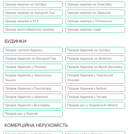
Оренда квартир на Салтівці
Оренда квартир на Олексіївці
Оренда квартир на Холодній Горі
Оренда квартир на Одеській
Оренда квартир в ХТЗ
Оренда квартир у П'ятихатках
Оренда малогабаритних квартир
Оренда квартир студій
БУДИНКИ
Продаж частини будинку
Продаж будинків на Салтівці
Продаж будинків на Холодній Горі
Продаж будинків на Залютіно
Продаж будинків у Пісочині
Продаж будинків на Малій Данилівці
Продаж будинків у Черкаських
Продаж будинків у Черкаській
Тишках
Лозовій
Продаж будинків у Покотилівці
Продаж будинків у Бабаях
Продаж будинків у Циркунах
Продаж будинків у Чугуєві
Продаж будинків у Безлюдівці
Продаж дач у Харківській області
Продаж дач у Харкові
КОМЕРЦІЙНА НЕРУХОМІСТЬ