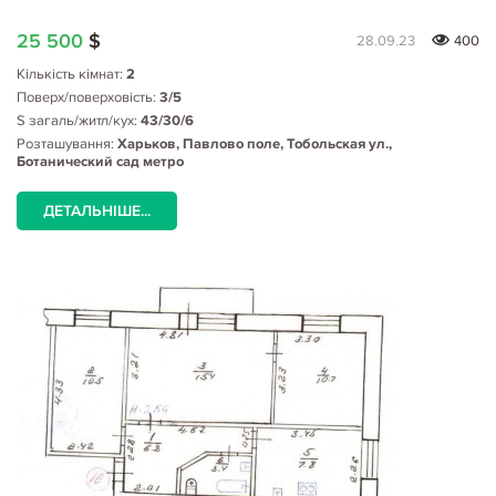
25 500
$
28.09.23
400
Кількість кімнат:
2
Поверх/поверховість:
3/5
S загаль/житл/кух:
43/30/6
Розташування:
Харьков, Павлово поле, Тобольская ул.,
Ботанический сад метро
ДЕТАЛЬНІШЕ...