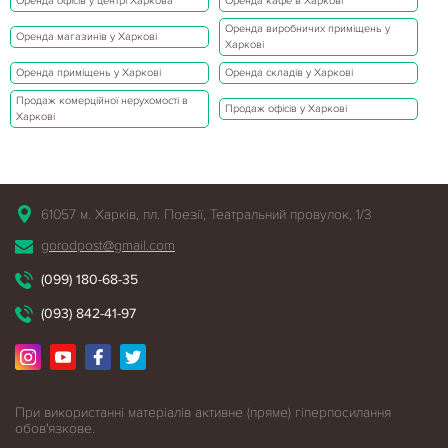
Оренда офісів у центрі Харкова
Оренда кафе в Харкові
Оренда виробничих приміщень у
Оренда магазинів у Харкові
Харкові
Оренда приміщень у Харкові
Оренда складів у Харкові
Продаж комерційної нерухомості в
Продаж офісів у Харкові
Харкові
61057 м. Харків, пл. Поезії, Театральний провулок, 1/3
gorodpost@gmail.com
(099) 180-68-35
(093) 842-41-97
При використанні матеріалів активне (пряме) гіперпосилання
обов'язкове.