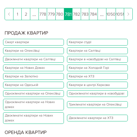
...
781
...
1
2
778
779
780
782
783
784
1050
1051
ПРОДАЖ КВАРТИР
Смарт квартири
Квартири студії
Квартири на Олексіївці
Квартири на Салтівці
Двокімнатні квартири на Салтівці
Квартири в новобудові на Салтівці
Квартири на Нових Домах
Квартири на Холодній Горі
Квартири на Залютіно
Квартири на ХТЗ
Квартири на Одеській
Квартири в центрі Харкова
Однокімнатні квартири на Олексіївці
Однокімнатні квартири в новобудові
Однокімнатні квартири на Нових
Трикімнатні квартири на Олексіївці
домах
Двокімнатні квартири на Нових
Двокімнатні квартири на ХТЗ
домах
ОРЕНДА КВАРТИР