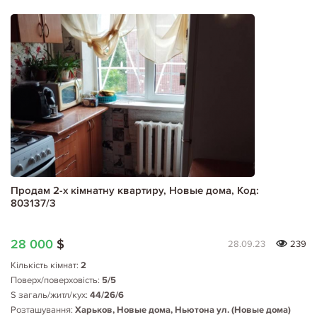
Продам 2-х кімнатну квартиру, Новые дома, Код:
803137/3
28 000
$
28.09.23
239
Кількість кімнат:
2
Поверх/поверховість:
5/5
S загаль/житл/кух:
44/26/6
Розташування:
Харьков, Новые дома, Ньютона ул. (Новые дома)