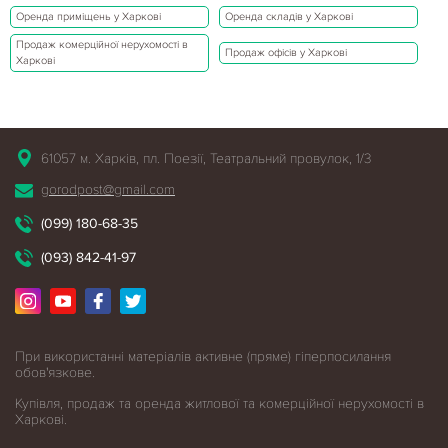
Оренда приміщень у Харкові
Оренда складів у Харкові
Продаж комерційної нерухомості в
Продаж офісів у Харкові
Харкові
61057 м. Харків, пл. Поезії, Театральний провулок, 1/3
gorodpost@gmail.com
(099) 180-68-35
(093) 842-41-97
При використанні матеріалів активне (пряме) гіперпосилання
обов'язкове.
Купівля, продаж та оренда житлової
та комерційної нерухомості в
Харкові.