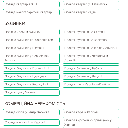
Оренда квартир в ХТЗ
Оренда квартир у П'ятихатках
Оренда малогабаритних квартир
Оренда квартир студій
БУДИНКИ
Продаж частини будинку
Продаж будинків на Салтівці
Продаж будинків на Холодній Горі
Продаж будинків на Залютіно
Продаж будинків у Пісочині
Продаж будинків на Малій Данилівці
Продаж будинків у Черкаських
Продаж будинків у Черкаській
Тишках
Лозовій
Продаж будинків у Покотилівці
Продаж будинків у Бабаях
Продаж будинків у Циркунах
Продаж будинків у Чугуєві
Продаж будинків у Безлюдівці
Продаж дач у Харківській області
Продаж дач у Харкові
КОМЕРЦІЙНА НЕРУХОМІСТЬ
Оренда офісів у центрі Харкова
Оренда кафе в Харкові
Оренда виробничих приміщень у
Оренда магазинів у Харкові
Харкові