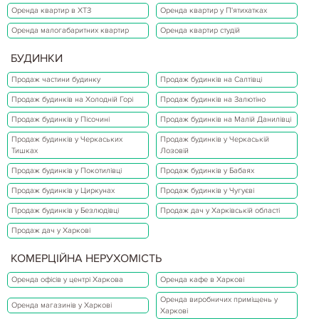
Оренда квартир в ХТЗ
Оренда квартир у П'ятихатках
Оренда малогабаритних квартир
Оренда квартир студій
БУДИНКИ
Продаж частини будинку
Продаж будинків на Салтівці
Продаж будинків на Холодній Горі
Продаж будинків на Залютіно
Продаж будинків у Пісочині
Продаж будинків на Малій Данилівці
Продаж будинків у Черкаських
Продаж будинків у Черкаській
Тишках
Лозовій
Продаж будинків у Покотилівці
Продаж будинків у Бабаях
Продаж будинків у Циркунах
Продаж будинків у Чугуєві
Продаж будинків у Безлюдівці
Продаж дач у Харківській області
Продаж дач у Харкові
КОМЕРЦІЙНА НЕРУХОМІСТЬ
Оренда офісів у центрі Харкова
Оренда кафе в Харкові
Оренда виробничих приміщень у
Оренда магазинів у Харкові
Харкові