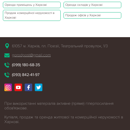
Оренда приміщень у Харкові
Оренда складів у Харкові
Продаж комерційної нерухомості в
Продаж офісів у Харкові
Харкові
61057 м. Харків, пл. Поезії, Театральний провулок, 1/3
gorodpost@gmail.com
(099) 180-68-35
(093) 842-41-97
При використанні матеріалів активне (пряме) гіперпосилання
обов'язкове.
Купівля, продаж та оренда житлової
та комерційної нерухомості в
Харкові.