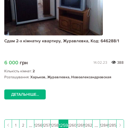
Сдам 2-х кімнатну квартиру, Журавлевка, Код: 646288/1
6 000
грн
14.02.23
388
Кількість кімнат:
2
Розташування:
Харьков, Журавлевка, Новоалександровская
ДЕТАЛЬНІШЕ...
...
1259
...
1
2
1256
1257
1258
1260
1261
1262
1284
1285