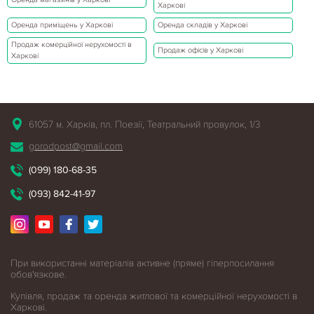
Харкові
Оренда приміщень у Харкові
Оренда складів у Харкові
Продаж комерційної нерухомості в
Продаж офісів у Харкові
Харкові
61057 м. Харків, пл. Поезії, Театральний провулок, 1/3
gorodpost@gmail.com
(099) 180-68-35
(093) 842-41-97
При використанні матеріалів активне (пряме) гіперпосилання
обов'язкове.
Купівля, продаж та оренда житлової
та комерційної нерухомості в
Харкові.