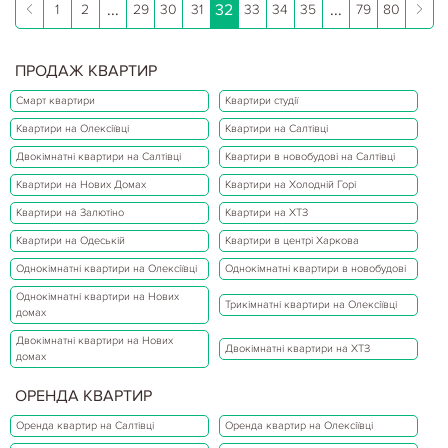
...
32
...
1
2
29
30
31
33
34
35
79
80
ПРОДАЖ КВАРТИР
Смарт квартири
Квартири студії
Квартири на Олексіївці
Квартири на Салтівці
Двокімнатні квартири на Салтівці
Квартири в новобудові на Салтівці
Квартири на Нових Домах
Квартири на Холодній Горі
Квартири на Залютіно
Квартири на ХТЗ
Квартири на Одеській
Квартири в центрі Харкова
Однокімнатні квартири на Олексіївці
Однокімнатні квартири в новобудові
Однокімнатні квартири на Нових
Трикімнатні квартири на Олексіївці
домах
Двокімнатні квартири на Нових
Двокімнатні квартири на ХТЗ
домах
ОРЕНДА КВАРТИР
Оренда квартир на Салтівці
Оренда квартир на Олексіївці