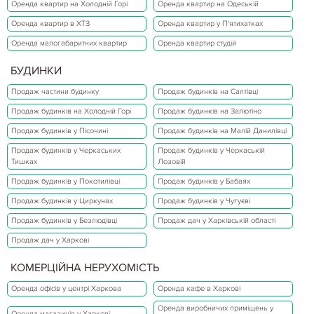
Оренда квартир на Холодній Горі
Оренда квартир на Одеській
Оренда квартир в ХТЗ
Оренда квартир у П'ятихатках
Оренда малогабаритних квартир
Оренда квартир студій
БУДИНКИ
Продаж частини будинку
Продаж будинків на Салтівці
Продаж будинків на Холодній Горі
Продаж будинків на Залютіно
Продаж будинків у Пісочині
Продаж будинків на Малій Данилівці
Продаж будинків у Черкаських
Продаж будинків у Черкаській
Тишках
Лозовій
Продаж будинків у Покотилівці
Продаж будинків у Бабаях
Продаж будинків у Циркунах
Продаж будинків у Чугуєві
Продаж будинків у Безлюдівці
Продаж дач у Харківській області
Продаж дач у Харкові
КОМЕРЦІЙНА НЕРУХОМІСТЬ
Оренда офісів у центрі Харкова
Оренда кафе в Харкові
Оренда виробничих приміщень у
Оренда магазинів у Харкові