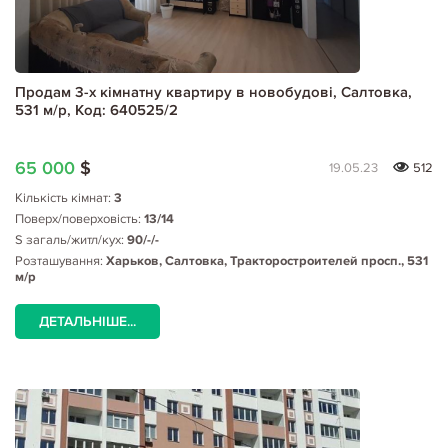
Продам 3-х кімнатну квартиру в новобудові, Салтовка,
531 м/р, Код: 640525/2
65 000
$
19.05.23
512
Кількість кімнат:
3
Поверх/поверховість:
13/14
S загаль/житл/кух:
90/-/-
Розташування:
Харьков, Салтовка, Тракторостроителей просп., 531
м/р
ДЕТАЛЬНІШЕ...