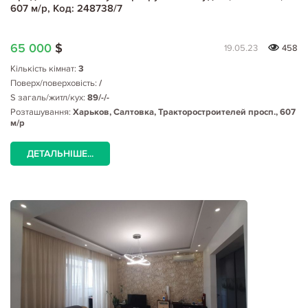
607 м/р, Код: 248738/7
65 000
$
19.05.23
458
Кількість кімнат:
3
Поверх/поверховість:
/
S загаль/житл/кух:
89/-/-
Розташування:
Харьков, Салтовка, Тракторостроителей просп., 607
м/р
ДЕТАЛЬНІШЕ...