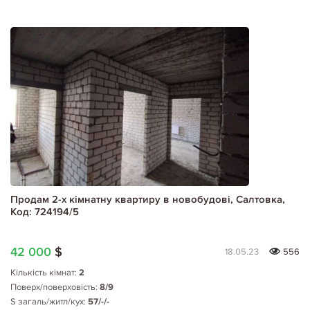
Продам 2-х кімнатну квартиру в новобудові, Салтовка,
Код: 724194/5
42 000
$
18.05.23
556
Кількість кімнат:
2
Поверх/поверховість:
8/9
S загаль/житл/кух:
57/-/-