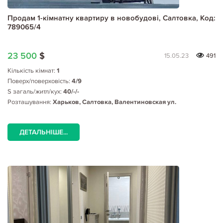
Продам 1-кімнатну квартиру в новобудові, Салтовка, Код:
789065/4
23 500
$
15.05.23
491
Кількість кімнат:
1
Поверх/поверховість:
4/9
S загаль/житл/кух:
40/-/-
Розташування:
Харьков, Салтовка, Валентиновская ул.
ДЕТАЛЬНІШЕ...