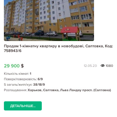
Продам 1-кімнатну квартиру в новобудові, Салтовка, Код:
758943/6
29 900
$
12.05.23
1080
Кількість кімнат:
1
Поверх/поверховість:
6/9
S загаль/житл/кух:
38/18/9
Розташування:
Харьков, Салтовка, Льва Ландау просп. (Салтовка)
ДЕТАЛЬНІШЕ...