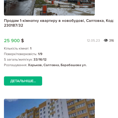
Продам 1-кімнатну квартиру в новобудові, Салтовка, Код:
230187/32
25 900
$
12.05.23
316
Кількість кімнат:
1
Поверх/поверховість:
1/9
S загаль/житл/кух:
33/16/12
Розташування:
Харьков, Салтовка, Барабашова ул.
ДЕТАЛЬНІШЕ...