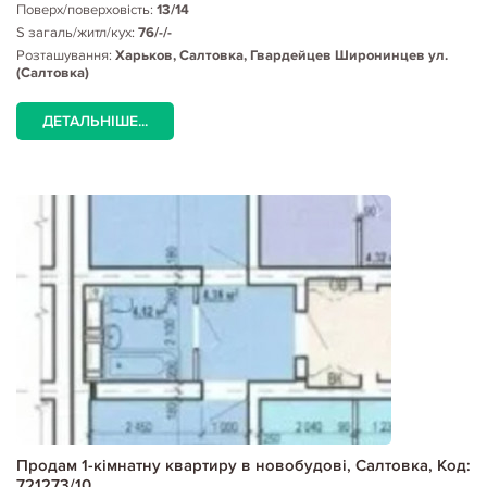
Поверх/поверховість:
13/14
S загаль/житл/кух:
76/-/-
Розташування:
Харьков, Салтовка, Гвардейцев Широнинцев ул.
(Салтовка)
ДЕТАЛЬНІШЕ...
Продам 1-кімнатну квартиру в новобудові, Салтовка, Код:
721273/10