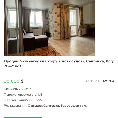
Продам 1-кімнатну квартиру в новобудові, Салтовка, Код:
704210/9
30 000
$
12.05.23
264
Кількість кімнат:
1
Поверх/поверховість:
1/9
S загаль/житл/кух:
36/-/-
Розташування:
Харьков, Салтовка, Барабашова ул.