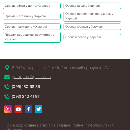
Оренда офісів у центрі Харкова
Оренда кафе в Харкові
Оренда виробничих приміщень у
Оренда магазинів у Харкові
Харкові
Оренда приміщень у Харкові
Оренда складів у Харкові
Продаж комерційної нерухомості в
Продаж офісів у Харкові
Харкові
61057 м. Харків, пл. Поезії, Театральний провулок, 1/3
gorodpost@gmail.com
(099) 180-68-35
(093) 842-41-97
При використанні матеріалів активне (пряме) гіперпосилання
обов'язкове.