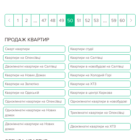
...
50
...
1
2
47
48
49
51
52
53
59
60
ПРОДАЖ КВАРТИР
Смарт квартири
Квартири студії
Квартири на Олексіївці
Квартири на Салтівці
Двокімнатні квартири на Салтівці
Квартири в новобудові на Салтівці
Квартири на Нових Домах
Квартири на Холодній Горі
Квартири на Залютіно
Квартири на ХТЗ
Квартири на Одеській
Квартири в центрі Харкова
Однокімнатні квартири на Олексіївці
Однокімнатні квартири в новобудові
Однокімнатні квартири на Нових
Трикімнатні квартири на Олексіївці
домах
Двокімнатні квартири на Нових
Двокімнатні квартири на ХТЗ
домах