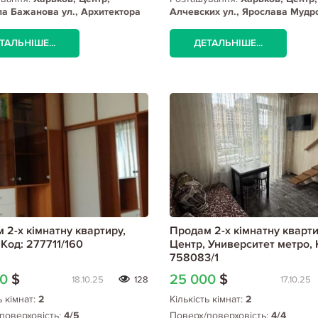
 Бажанова ул., Архитектора
Алчевских ул., Ярослава Мудро
а метро
ТАЛЬНІШЕ...
ДЕТАЛЬНІШЕ...
 2-х кімнатну квартиру,
Продам 2-х кімнатну кварти
 Код: 277711/160
Центр, Университет метро, 
758083/1
00
$
25 000
$
18.10.25
128
17.10.25
ь кімнат:
2
Кількість кімнат:
2
поверховість:
4/5
Поверх/поверховість:
4/4