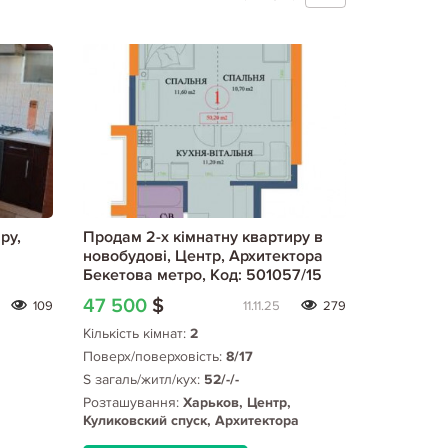
ру,
Продам 2-х кімнатну квартиру в
новобудові, Центр, Архитектора
Бекетова метро, Код: 501057/15
47 500
$
109
11.11.25
279
Кількість кімнат:
2
Поверх/поверховість:
8/17
S загаль/житл/кух:
52/-/-
Розташування:
Харьков, Центр,
Куликовский спуск, Архитектора
Бекетова метро