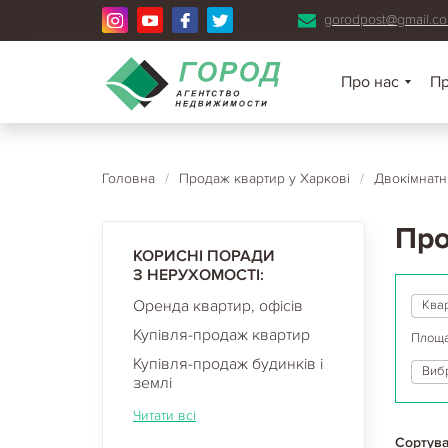
gorodpost@gmail.c
Про нас
П
Головна
/
Продаж квартир у Харкові
/
Двокімнатн
Про
КОРИСНІ ПОРАДИ
З НЕРУХОМОСТІ:
Оренда квартир, офісів
Ква
Купівля-продаж квартир
Площа
Купівля-продаж будинків і
Вибр
землі
Читати всі
Сортува