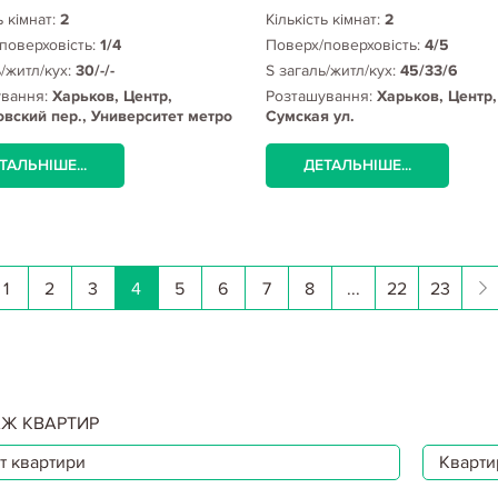
ь кімнат:
2
Кількість кімнат:
2
поверховість:
1/4
Поверх/поверховість:
4/5
ь/житл/кух:
30/-/-
S загаль/житл/кух:
45/33/6
ування:
Харьков, Центр,
Розташування:
Харьков, Центр,
вский пер., Университет метро
Сумская ул.
ТАЛЬНІШЕ...
ДЕТАЛЬНІШЕ...
1
2
3
4
5
6
7
8
...
22
23
Ж КВАРТИР
т квартири
Квартир