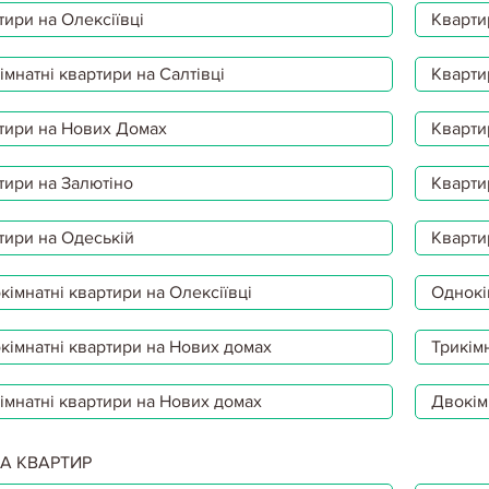
тири на Олексіївці
Кварти
мнатні квартири на Салтівці
Кварти
тири на Нових Домах
Кварти
тири на Залютіно
Кварти
тири на Одеській
Кварти
імнатні квартири на Олексіївці
Однокі
кімнатні квартири на Нових домах
Трикімн
імнатні квартири на Нових домах
Двокім
А КВАРТИР