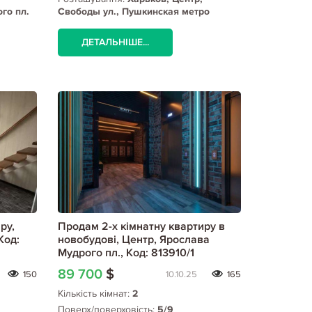
го пл.
Свободы ул., Пушкинская метро
ДЕТАЛЬНІШЕ...
ру,
Продам 2-х кімнатну квартиру в
Код:
новобудові, Центр, Ярослава
Мудрого пл., Код: 813910/1
89 700
$
150
10.10.25
165
Кількість кімнат:
2
Поверх/поверховість:
5/9