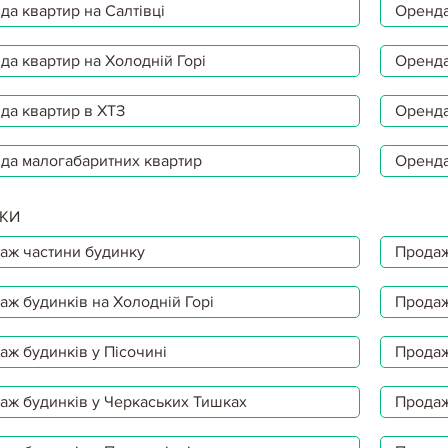
да квартир на Салтівці
Оренда
да квартир на Холодній Горі
Оренда
да квартир в ХТЗ
Оренда
да малогабаритних квартир
Оренда
КИ
аж частини будинку
Продаж
аж будинків на Холодній Горі
Продаж
аж будинків у Пісочині
Продаж
аж будинків у Черкаських Тишках
Продаж