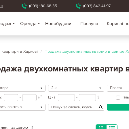
om
(099) 180-68-35
(093) 842-41-97
родаж
Оренда
Новобудови
Послуги
Корисні п
і квартири в Харкові
/
Продажа двухкомнатных квартир в центре Х
дажа двухкомнатных квартир в
ртира
2-к
Поверх
2
:
-
м
Ціна:
-
$
Тіл
ати орієнтир
ння:
за датою