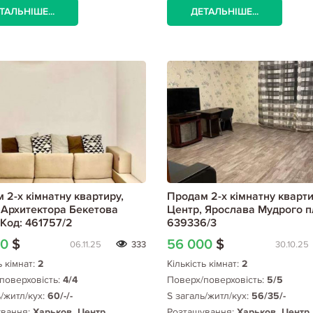
ТАЛЬНІШЕ...
ДЕТАЛЬНІШЕ...
 2-х кімнатну квартиру,
Продам 2-х кімнатну кварти
 Архитектора Бекетова
Центр, Ярослава Мудрого пл
 Код: 461757/2
639336/3
00
$
56 000
$
06.11.25
333
30.10.25
ь кімнат:
2
Кількість кімнат:
2
поверховість:
4/4
Поверх/поверховість:
5/5
ь/житл/кух:
60/-/-
S загаль/житл/кух:
56/35/-
ування:
Харьков, Центр,
Розташування:
Харьков, Центр,