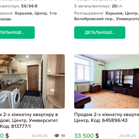
ь/житл/кух:
56/34/8
S загаль/житл/кух:
26/-/-
ування:
Харьков, Центр, 1-го
Розташування:
Харьков, Центр,
ощадь
Белобровский пер., Университ
ТАЛЬНІШЕ...
ДЕТАЛЬНІШЕ...
 2-х кімнатну квартиру в
Продам 2-х кімнатну кварти
дові, Центр, Университет
Центр, Код: 645896/43
Код: 813777/1
00
$
33 500
$
30.09.25
111
29.09.25