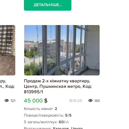
ДЕТАЛЬНІШЕ...
ру,
Продам 2-х кімнатну квартиру,
., Код:
Центр, Пушкинская метро, Код:
813995/1
45 000
$
121
19.10.25
143
Кількість кімнат:
2
Поверх/поверховість:
5/5
S загаль/житл/кух:
60/-/-
Розташування:
Харьков, Центр,