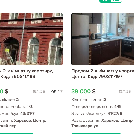
 2-х кімнатну квартиру,
Продам 2-х кімнатну кварти
 Код: 790811/199
Центр, Код: 790811/197
00
$
39 000
$
19.11.25
117
18.11.25
ь кімнат:
2
Кількість кімнат:
2
поверховість:
1/3
Поверх/поверховість:
4/5
ь/житл/кух:
43/31/7
S загаль/житл/кух:
41/27/6
ування:
Харьков, Центр,
Розташування:
Харьков, Центр,
кий пер.
Тринклера ул.