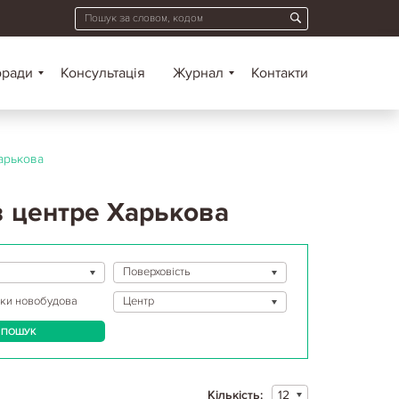
оради
Консультація
Журнал
Контакти
арькова
 центре Харькова
Поверховість
ьки
новобудова
Центр
ПОШУК
Кількість:
12