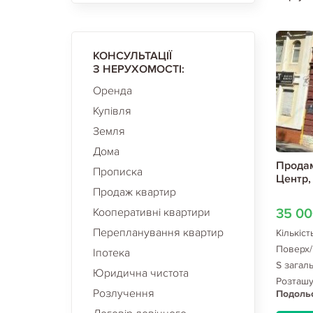
КОНСУЛЬТАЦІЇ
З НЕРУХОМОСТІ:
Оренда
Купівля
Земля
Дома
Продам
Прописка
Центр,
Продаж квартир
Кооперативні квартири
35 0
Перепланування квартир
Кількіст
Поверх/
Іпотека
S загал
Юридична чистота
Розташ
Розлучення
Подольс