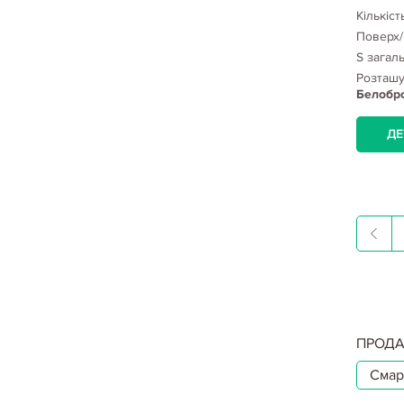
Кількіст
Поверх/
S загал
Розташ
Белобро
ДЕ
ПРОДА
Смар