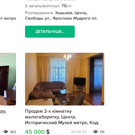
S загаль/житл/кух:
75/-/-
Розташування:
Харьков, Центр,
ет метро
Свободы ул., Ярослава Мудрого пл.
ДЕТАЛЬНІШЕ...
ру,
Продам 2-х кімнатну
малогабаритку, Центр,
Исторический Музей метро, Код:
797677/2
45 000
$
160
24.09.25
131