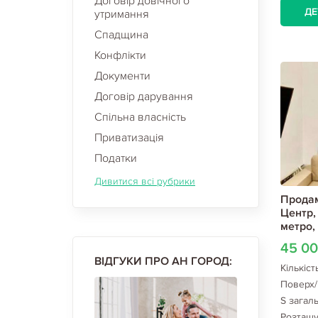
Договір довічного
ДЕ
утримання
Спадщина
Конфлікти
Документи
Договір дарування
Спільна власність
Приватизація
Податки
Дивитися всі рубрики
Продам
Центр,
метро,
45 0
ВІДГУКИ ПРО АН ГОРОД:
Кількіст
Поверх/
S загал
Розташ