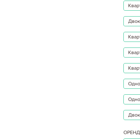
Квар
Двокі
Квар
Квар
Квар
Однок
Одно
Двок
ОРЕНД