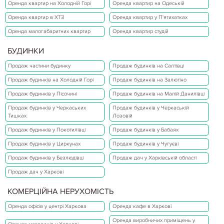
Оренда квартир на Холодній Горі
Оренда квартир на Одеській
Оренда квартир в ХТЗ
Оренда квартир у П'ятихатках
Оренда малогабаритних квартир
Оренда квартир студій
БУДИНКИ
Продаж частини будинку
Продаж будинків на Салтівці
Продаж будинків на Холодній Горі
Продаж будинків на Залютіно
Продаж будинків у Пісочині
Продаж будинків на Малій Данилівці
Продаж будинків у Черкаських
Продаж будинків у Черкаській
Тишках
Лозовій
Продаж будинків у Покотилівці
Продаж будинків у Бабаях
Продаж будинків у Циркунах
Продаж будинків у Чугуєві
Продаж будинків у Безлюдівці
Продаж дач у Харківській області
Продаж дач у Харкові
КОМЕРЦІЙНА НЕРУХОМІСТЬ
Оренда офісів у центрі Харкова
Оренда кафе в Харкові
Оренда виробничих приміщень у