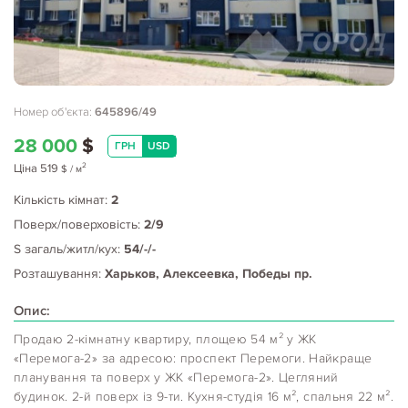
Номер об'єкта:
645896/49
28 000
$
ГРН
USD
2
Ціна
519
$
/ м
Кількість кімнат:
2
Поверх/поверховість:
2/9
S загаль/житл/кух:
54/-/-
Розташування:
Харьков, Алексеевка, Победы пр.
Опис:
Продаю 2-кімнатну квартиру, площею 54 м² у ЖК
«Перемога-2» за адресою: проспект Перемоги. Найкраще
планування та поверх у ЖК «Перемога-2». Цегляний
будинок. 2-й поверх із 9-ти. Кухня-студія 16 м², спальня 22 м².