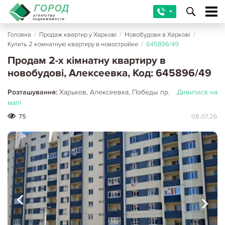
Головна
/
Продаж квартир у Харкові
/
Новобудови в Харкові
/
Купить 2 комнатную квартиру в новостройке
/
645896/49
Продам 2-х кімнатну квартиру в
новобудові, Алексеевка, Код: 645896/49
Розташування:
Харьков, Алексеевка, Победы пр.
Дивитися на
мапі
75
08.07.26