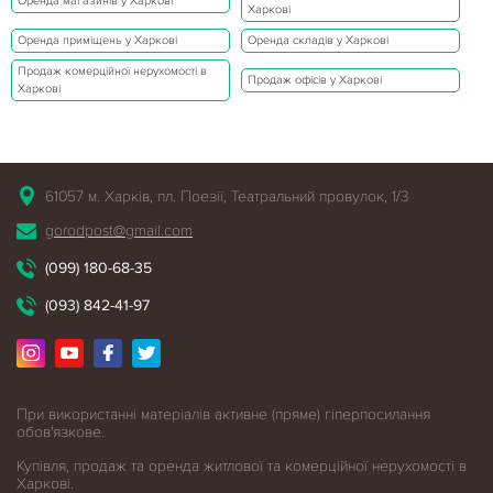
Оренда магазинів у Харкові
Харкові
Оренда приміщень у Харкові
Оренда складів у Харкові
Продаж комерційної нерухомості в
Продаж офісів у Харкові
Харкові
61057 м. Харків, пл. Поезії, Театральний провулок, 1/3
gorodpost@gmail.com
(099) 180-68-35
(093) 842-41-97
При використанні матеріалів активне (пряме) гіперпосилання
обов'язкове.
Купівля, продаж та оренда житлової
та комерційної нерухомості в
Харкові.