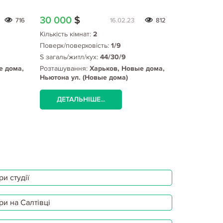
30 000
$
31 500
$
716
16.02.23
812
Кількість кімнат:
2
Кількість кім
Поверх/поверховість:
1/9
Поверх/пове
S загаль/житл/кух:
44/30/9
S загаль/жит
е дома,
Розташування:
Харьков, Новые дома,
Розташуванн
Ньютона ул. (Новые дома)
Байрона про
ДЕТАЛЬНІШЕ...
ДЕТАЛЬ
и студії
ри на Салтівці