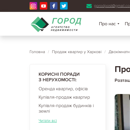
gorodpost@gmail.c
Про нас
П
Головна
/
Продаж квартир у Харкові
/
Двокімнатн
Про
КОРИСНІ ПОРАДИ
З НЕРУХОМОСТІ:
Розта
Оренда квартир, офісів
Купівля-продаж квартир
Купівля-продаж будинків і
землі
Читати всі