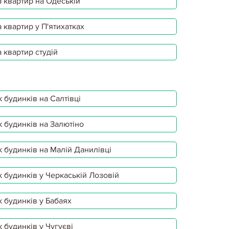
 квартир на Одеській
 квартир у П'ятихатках
 квартир студій
 будинків на Салтівці
 будинків на Залютіно
 будинків на Малій Данилівці
 будинків у Черкаській Лозовій
 будинків у Бабаях
 будинків у Чугуєві