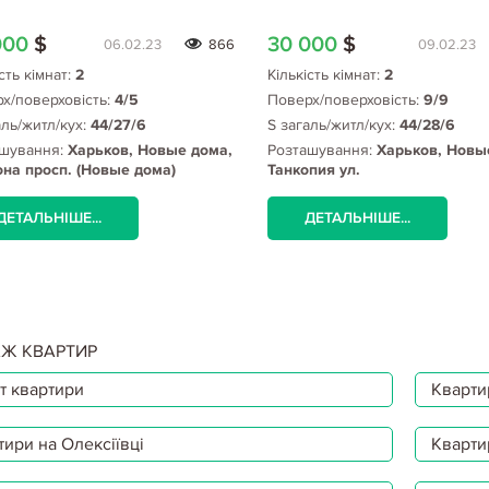
000
$
30 000
$
06.02.23
866
09.02.23
сть кімнат:
2
Кількість кімнат:
2
х/поверховість:
4/5
Поверх/поверховість:
9/9
аль/житл/кух:
44/27/6
S загаль/житл/кух:
44/28/6
шування:
Харьков, Новые дома,
Розташування:
Харьков, Новы
на просп. (Новые дома)
Танкопия ул.
ДЕТАЛЬНІШЕ...
ДЕТАЛЬНІШЕ...
Ж КВАРТИР
т квартири
Квартир
тири на Олексіївці
Кварти