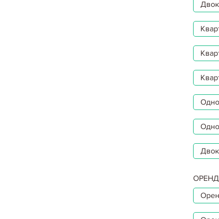
Двокі
Квар
Квар
Квар
Однок
Одно
Двок
ОРЕНД
Орен