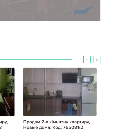
иру,
Продам 2-х кімнатну квартиру,
Продам 2-х
3
Новые дома, Код: 765081/2
Новые дома