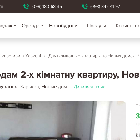
om
(099) 180-68-35
(093) 842-41-97
родаж
Оренда
Новобудови
Послуги
Корисні п
і квартири в Харкові
/
Двухкомнатные квартиры на Новых домах
/
дам 2-х кімнатну квартиру, Нов
шування:
Харьков, Новые дома
Дивитися на мапі
Но
3
Ці
Кі