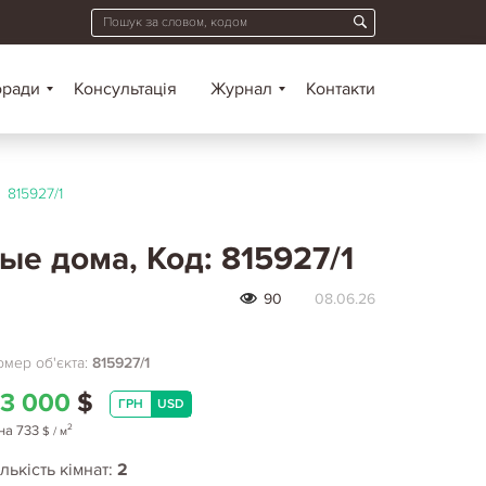
оради
Консультація
Журнал
Контакти
815927/1
ые дома, Код: 815927/1
90
08.06.26
мер об'єкта:
815927/1
3 000
$
ГРН
USD
2
на
733
$
/ м
лькість кімнат:
2