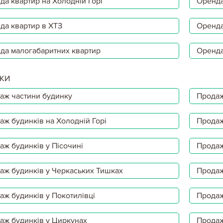
да квартир на Холодній Горі
Оренда
да квартир в ХТЗ
Оренда
да малогабаритних квартир
Оренда
КИ
аж частини будинку
Продаж
аж будинків на Холодній Горі
Продаж
аж будинків у Пісочині
Продаж
аж будинків у Черкаських Тишках
Продаж
аж будинків у Покотилівці
Продаж
аж будинків у Циркунах
Продаж