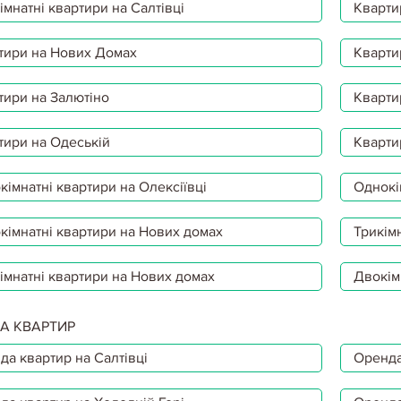
мнатні квартири на Салтівці
Кварти
тири на Нових Домах
Кварти
тири на Залютіно
Кварти
тири на Одеській
Кварти
імнатні квартири на Олексіївці
Однокі
кімнатні квартири на Нових домах
Трикімн
імнатні квартири на Нових домах
Двокім
А КВАРТИР
да квартир на Салтівці
Оренда