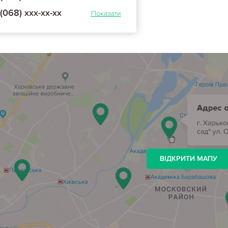
(068) ххх-хх-хх
Показати
ВІДКРИТИ МАПУ