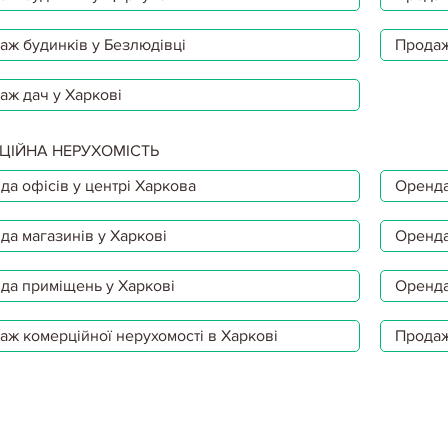
аж будинків у Безлюдівці
Продаж
аж дач у Харкові
ЦІЙНА НЕРУХОМІСТЬ
да офісів у центрі Харкова
Оренда
да магазинів у Харкові
Оренда
да приміщень у Харкові
Оренда
аж комерційної нерухомості в Харкові
Продаж