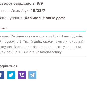
оверх/поверховість:
9/9
 загаль/житл/кух:
45/28/7
озташування:
Харьков, Новые дома
пис:
родаю 2-кімнатну квартиру в районі Нових Домів.
й поверх із 9. Тихий двір, окремі кімнати, окремий
анвузол. Засклений балкон, зовнішнє утеплення,
уби замінені. Вікна з металопластику
оділитися: