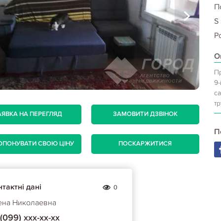
П
S
Р
О
П
9-
с
тр
АЯВКА НА ПЕРЕГЛЯД
ЗАМОВИТИ ДЗВІНОК
П
ОПОНУВАТИ СВОЮ ЦІНУ
ПОСКАРЖИТИСЯ
тактні дані
0
ена Николаевна
(099) ххх-хх-хх