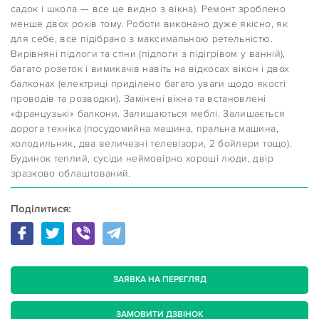
садок і школа — все це видно з вікна). Ремонт зроблено
менше двох років тому. Роботи виконано дуже якісно, як
для себе, все підібрано з максимальною ретельністю.
Вирівняні підлоги та стіни (підлоги з підігрівом у ванній),
багато розеток і вимикачів навіть на відкосах вікон і двох
балконах (електриці приділено багато уваги щодо якості
проводів та розводки). Замінені вікна та встановлені
«французькі» балкони. Залишаються меблі. Залишається
дорога техніка (посудомийна машина, пральна машина,
холодильник, два величезні телевізори, 2 бойлери тощо).
Будинок теплий, сусіди неймовірно хороші люди, двір
зразково облаштований.
Поділитися:
ЗАЯВКА НА ПЕРЕГЛЯД
ЗАМОВИТИ ДЗВІНОК