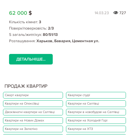
62 000
$
14.03.23
727
Кількість кімнат:
3
Поверх/поверховість:
2/3
S загаль/житл/кух:
80/51/13
Розташування:
Харьков, Бавария, Цементная ул.
ДЕТАЛЬНІШЕ...
ПРОДАЖ КВАРТИР
Смарт квартири
Квартири студії
Квартири на Олексіївці
Квартири на Салтівці
Двокімнатні квартири на Салтівці
Квартири в новобудові на Салтівці
Квартири на Нових Домах
Квартири на Холодній Горі
Квартири на Залютіно
Квартири на ХТЗ