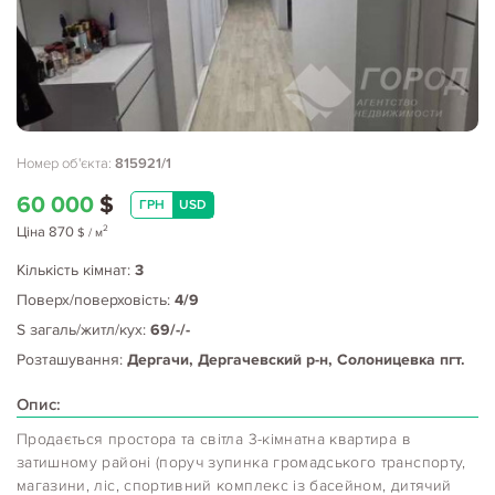
Номер об'єкта:
815921/1
60 000
$
ГРН
USD
2
Ціна
870
$
/ м
Кількість кімнат:
3
Поверх/поверховість:
4/9
S загаль/житл/кух:
69/-/-
Розташування:
Дергачи, Дергачевский р-н, Солоницевка пгт.
Опис:
Продається простора та світла 3-кімнатна квартира в
затишному районі (поруч зупинка громадського транспорту,
магазини, ліс, спортивний комплекс із басейном, дитячий