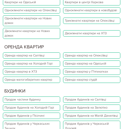
Квартири на Одеській
Квартири в центрі Харкова
Однокімнатні квартири на Олексіївці
Однокімнатні квартири в новобудові
Однокімнатні квартири на Нових
Трикімнатні квартири на Олексіївці
домах
Двокімнатні квартири на Нових
Двокімнатні квартири на ХТЗ
домах
ОРЕНДА КВАРТИР
Оренда квартир на Салтівці
Оренда квартир на Олексіївці
Оренда квартир на Холодній Горі
Оренда квартир на Одеській
Оренда квартир в ХТЗ
Оренда квартир у П'ятихатках
Оренда малогабаритних квартир
Оренда квартир студій
БУДИНКИ
Продаж частини будинку
Продаж будинків на Салтівці
Продаж будинків на Холодній Горі
Продаж будинків на Залютіно
Продаж будинків у Пісочині
Продаж будинків на Малій Данилівці
Продаж будинків у Черкаських
Продаж будинків у Черкаській
Тишках
Лозовій