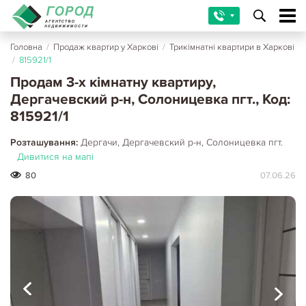
Головна
/
Продаж квартир у Харкові
/
Трикімнатні квартири в Харкові
/
815921/1
Продам 3-х кімнатну квартиру,
Дергачевский р-н, Солоницевка пгт., Код:
815921/1
Розташування:
Дергачи, Дергачевский р-н, Солоницевка пгт.
Дивитися на мапі
80
07.06.26