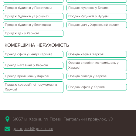
Продаж будинків у Покотилівці
Продаж будинків у Бабаях
Продаж будинків у Циркунах
Продаж будинків у Чугуєві
Продаж будинків у Безлюдівці
Продаж дач у Харківській області
Продаж дач у Харкові
КОМЕРЦІЙНА НЕРУХОМІСТЬ
Оренда офісів у центрі Харкова
Оренда кафе в Харкові
Оренда виробничих приміщень у
Оренда магазинів у Харкові
Харкові
Оренда приміщень у Харкові
Оренда складів у Харкові
Продаж комерційної нерухомості в
Продаж офісів у Харкові
Харкові
61057 м. Харків, пл. Поезії, Театральний провулок, 1/3
gorodpost@gmail.com