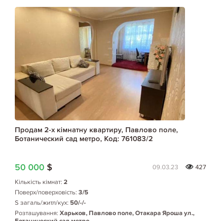
Продам 2-х кімнатну квартиру, Павлово поле,
Ботанический сад метро, Код: 761083/2
50 000
$
09.03.23
427
Кількість кімнат:
2
Поверх/поверховість:
3/5
S загаль/житл/кух:
50/-/-
Розташування:
Харьков, Павлово поле, Отакара Яроша ул.,
Ботанический сад метро