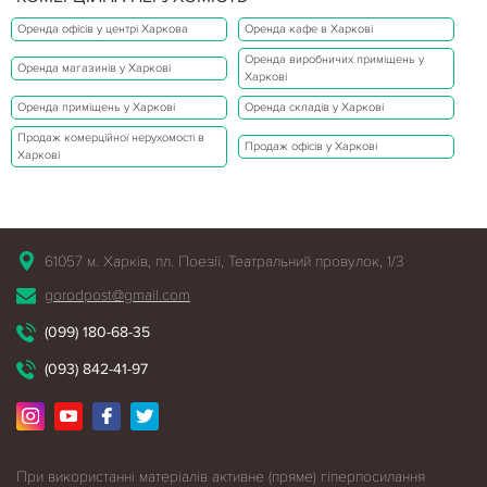
Оренда офісів у центрі Харкова
Оренда кафе в Харкові
Оренда виробничих приміщень у
Оренда магазинів у Харкові
Харкові
Оренда приміщень у Харкові
Оренда складів у Харкові
Продаж комерційної нерухомості в
Продаж офісів у Харкові
Харкові
61057 м. Харків, пл. Поезії, Театральний провулок, 1/3
gorodpost@gmail.com
(099) 180-68-35
(093) 842-41-97
При використанні матеріалів активне (пряме) гіперпосилання