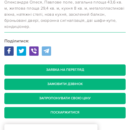
Олександра Олеся, Павлове поле, загальна площа 43,6 кв.
м, житлова площа 29,4 кв. м, кухня 8 кв. м, металопластикові
вікна, натяжні стелі, нова кухня, засклений балкон,
броньовані двері, охоронна сигналізація, дві шафи-купе,
кондиціонер.
Поділитися:
ЗАЯВКА НА ПЕРЕГЛЯД
ЗАМОВИТИ ДЗВІНОК
ЗАПРОПОНУВАТИ СВОЮ ЦІНУ
ПОСКАРЖИТИСЯ