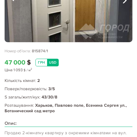
Номер об'єкта:
815874/1
47 000
$
ГРН
USD
2
Ціна
1 093
$
/ м
Кількість кімнат:
2
Поверх/поверховість:
3/5
S загаль/житл/кух:
43/30/8
Розташування:
Харьков, Павлово поле, Есенина Сергея ул.,
Ботанический сад метро
Опис:
Продаю 2-кімнатну квартиру з окремими кімнатами на вул.