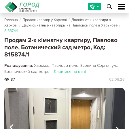
Головна
/
Продаж квартир у Харкові
/
Двокімнатні квартири в
Харкові
/
Двухкомнатные квартиры на Павловом поле в Харькове
/
815874/1
Продам 2-х кімнатну квартиру, Павлово
поле, Ботанический сад метро, Код:
815874/1
Розташування:
Харьков, Павлово поле, Есенина Сергея ул.,
Ботанический сад метро
Дивитися на мапі
87
02.06.26