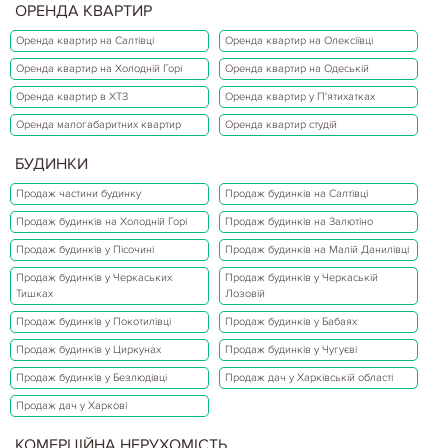
ОРЕНДА КВАРТИР
Оренда квартир на Салтівці
Оренда квартир на Олексіївці
Оренда квартир на Холодній Горі
Оренда квартир на Одеській
Оренда квартир в ХТЗ
Оренда квартир у П'ятихатках
Оренда малогабаритних квартир
Оренда квартир студій
БУДИНКИ
Продаж частини будинку
Продаж будинків на Салтівці
Продаж будинків на Холодній Горі
Продаж будинків на Залютіно
Продаж будинків у Пісочині
Продаж будинків на Малій Данилівці
Продаж будинків у Черкаських
Продаж будинків у Черкаській
Тишках
Лозовій
Продаж будинків у Покотилівці
Продаж будинків у Бабаях
Продаж будинків у Циркунах
Продаж будинків у Чугуєві
Продаж будинків у Безлюдівці
Продаж дач у Харківській області
Продаж дач у Харкові
КОМЕРЦІЙНА НЕРУХОМІСТЬ