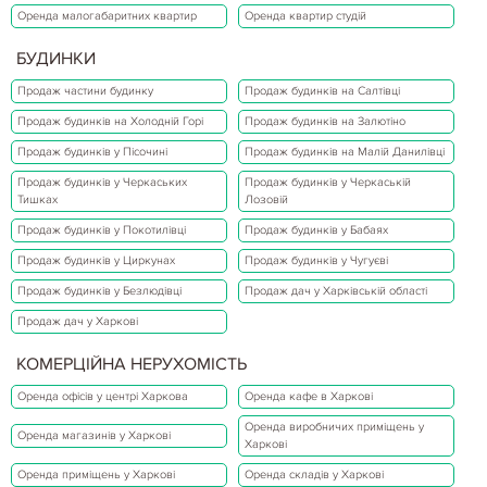
Оренда малогабаритних квартир
Оренда квартир студій
БУДИНКИ
Продаж частини будинку
Продаж будинків на Салтівці
Продаж будинків на Холодній Горі
Продаж будинків на Залютіно
Продаж будинків у Пісочині
Продаж будинків на Малій Данилівці
Продаж будинків у Черкаських
Продаж будинків у Черкаській
Тишках
Лозовій
Продаж будинків у Покотилівці
Продаж будинків у Бабаях
Продаж будинків у Циркунах
Продаж будинків у Чугуєві
Продаж будинків у Безлюдівці
Продаж дач у Харківській області
Продаж дач у Харкові
КОМЕРЦІЙНА НЕРУХОМІСТЬ
Оренда офісів у центрі Харкова
Оренда кафе в Харкові
Оренда виробничих приміщень у
Оренда магазинів у Харкові
Харкові
Оренда приміщень у Харкові
Оренда складів у Харкові