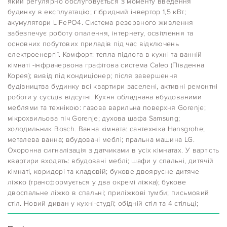
який регулярно обслуговується з моменту введення
будинку в експлуатацію; гібридний інвертор 1,5 кВт;
акумулятори LiFePO4. Система резервного живлення
забезпечує роботу опалення, інтернету, освітлення та
основних побутових приладів під час відключень
електроенергії. Комфорт: тепла підлога в кухні та ванній
кімнаті -інфрачервона графітова система Caleo (Південна
Корея); вивід під кондиціонер; після завершення
будівництва будинку всі квартири заселені, активні ремонтні
роботи у сусідів відсутні. Кухня обладнана вбудованими
меблями та технікою: газова варильна поверхня Gorenje;
мікрохвильова піч Gorenje; духова шафа Samsung;
холодильник Bosch. Ванна кімната: сантехніка Hansgrohe;
металева ванна; вбудовані меблі; пральна машина LG.
Охоронна сигналізація з датчиками в усіх кімнатах. У вартість
квартири входять: вбудовані меблі; шафи у спальні, дитячій
кімнаті, коридорі та кладовій; букове двоярусне дитяче
ліжко (трансформується у два окремі ліжка); букове
двоспальне ліжко в спальні; приліжкові тумби; письмовий
стіл. Новий диван у кухні-студії; обідній стіл та 4 стільці;