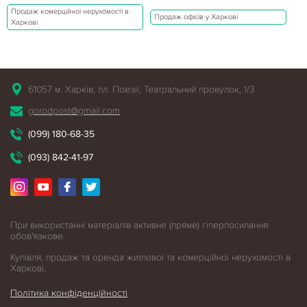
Продаж комерційної нерухомості в
Продаж офісів у Харкові
Харкові
61057 м. Харків, пл. Поезії, Театральний провулок, 1/3
gorodpost@gmail.com
(099) 180-68-35
(093) 842-41-97
При використанні матеріалів активне (пряме) гіперпосилання
обов'язкове.
Купівля, продаж та оренда житлової
та комерційної нерухомості в
Харкові.
Політика конфіденційності