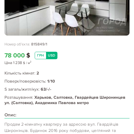
Номер об'єкта:
815849/1
78 000
$
ГРН
USD
2
Ціна
1 238
$
/ м
Кількість кімнат:
2
Поверх/поверховість:
1/10
S загаль/житл/кух:
63/-/-
Розташування:
Харьков, Салтовка, Гвардейцев Широнинцев
ул. (Салтовка), Академика Павлова метро
Опис:
Продам 2-кімнатну квартиру за адресою вул. Гвардійців
Широнінців. Будинок 2016 року побудови, цегляний та