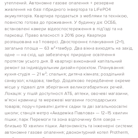
утеплений. Автономне газове опалення + резервне
живлення на базі гібридного інвертора та LiFePO4
акумуляторів. Квартира продається з меблями та технікою,
повністю готова до проживання. У будинку діє ОСББ,
встановлені камери відеоспостереження в під’їзді та на
парковці. Право власності з 2016 року. Квартира
розташована на 1 поверсі. Двостороннє планування (2+1),
загальна площа — 63 м²+тамбур. Два вікна виходять на захід,
одне — на схід, що забезпечує природне освітлення
протягом усього дня. В квартирі виконаний капітальний
ремонт за індивідуальним дизайн-проєктом. Планування:
кухня-студія — 21 м²; спальня; дитяча кімната; роздільний
санвузол; кладова; тамбур. Додатково передбачене окреме
місце у підвалі для зберігання великогабаритних речей.
Локація: у пішій доступності АТБ, аптеки, овочеві магазини,
м’ясні крамниці та мережеві магазини господарських
товарів; поруч приватні дитячі садки та дві загальноосвітні
школи; станція метро «Академіка Павлова» — 12–15 хвилин
пішки; парк Перемоги та зона відпочинку біля озера —
близько 10 хвилин пішки. Автономність та інженерні системи:
автономне газове опалення; двоконтурний котел Protherm,