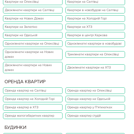
Квартири на Олексіївці
Квартири на Салтівці
Двокімнатні квартири на Салтівці
Квартири в новобудові на Салтівці
Квартири на Нових Домах
Квартири на Холодній Горі
Квартири на Залютіно
Квартири на ХТЗ
Квартири на Одеській
Квартири в центрі Харкова
Однокімнатні квартири на Олексіївці
Однокімнатні квартири в новобудові
Однокімнатні квартири на Нових
Трикімнатні квартири на Олексіївці
домах
Двокімнатні квартири на Нових
Двокімнатні квартири на ХТЗ
домах
ОРЕНДА КВАРТИР
Оренда квартир на Салтівці
Оренда квартир на Олексіївці
Оренда квартир на Холодній Горі
Оренда квартир на Одеській
Оренда квартир в ХТЗ
Оренда квартир у П'ятихатках
Оренда малогабаритних квартир
Оренда квартир студій
БУДИНКИ