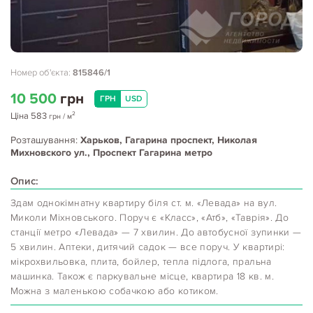
Номер об'єкта:
815846/1
10 500
грн
ГРН
USD
2
Ціна
583
грн
/ м
Розташування:
Харьков, Гагарина проспект, Николая
Михновского ул., Проспект Гагарина метро
Опис:
Здам однокімнатну квартиру біля ст. м. «Левада» на вул.
Миколи Міхновського. Поруч є «Класс», «Атб», «Таврія». До
станції метро «Левада» — 7 хвилин. До автобусної зупинки —
5 хвилин. Аптеки, дитячий садок — все поруч. У квартирі:
мікрохвильовка, плита, бойлер, тепла підлога, пральна
машинка. Також є паркувальне місце, квартира 18 кв. м.
Можна з маленькою собачкою або котиком.