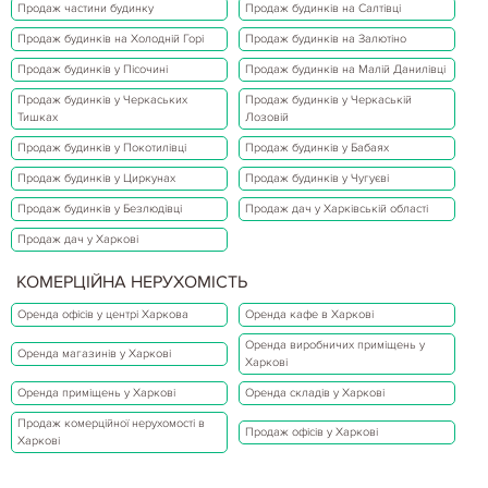
Продаж частини будинку
Продаж будинків на Салтівці
Продаж будинків на Холодній Горі
Продаж будинків на Залютіно
Продаж будинків у Пісочині
Продаж будинків на Малій Данилівці
Продаж будинків у Черкаських
Продаж будинків у Черкаській
Тишках
Лозовій
Продаж будинків у Покотилівці
Продаж будинків у Бабаях
Продаж будинків у Циркунах
Продаж будинків у Чугуєві
Продаж будинків у Безлюдівці
Продаж дач у Харківській області
Продаж дач у Харкові
КОМЕРЦІЙНА НЕРУХОМІСТЬ
Оренда офісів у центрі Харкова
Оренда кафе в Харкові
Оренда виробничих приміщень у
Оренда магазинів у Харкові
Харкові
Оренда приміщень у Харкові
Оренда складів у Харкові
Продаж комерційної нерухомості в
Продаж офісів у Харкові
Харкові