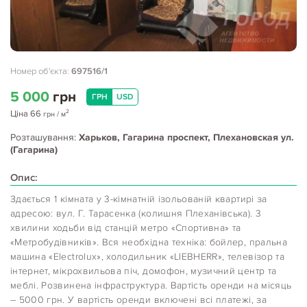
Номер об'єкта:
697516/1
5 000
грн
ГРН
USD
2
Ціна
66
грн
/ м
Розташування:
Харьков, Гагарина проспект, Плехановская ул.
(Гагарина)
Опис:
Здається 1 кімната у 3-кімнатній ізольованій квартирі за
адресою: вул. Г. Тарасенка (колишня Плеханівська). 3
хвилини ходьби від станцій метро «Спортивна» та
«Метробудівників». Вся необхідна техніка: бойлер, пральна
машина «Electrolux», холодильник «LIEBHERR», телевізор та
інтернет, мікрохвильова піч, домофон, музичний центр та
меблі. Розвинена інфраструктура. Вартість оренди на місяць
– 5000 грн. У вартість оренди включені всі платежі, за