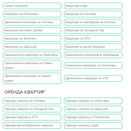
Смарт квартири
Квартири студії
Квартири на Олексіївці
Квартири на Салтівці
Двокімнатні квартири на Салтівці
Квартири в новобудові на Салтівці
Квартири на Нових Домах
Квартири на Холодній Горі
Квартири на Залютіно
Квартири на ХТЗ
Квартири на Одеській
Квартири в центрі Харкова
Однокімнатні квартири на Олексіївці
Однокімнатні квартири в новобудові
Однокімнатні квартири на Нових
Трикімнатні квартири на Олексіївці
домах
Двокімнатні квартири на Нових
Двокімнатні квартири на ХТЗ
домах
ОРЕНДА КВАРТИР
Оренда квартир на Салтівці
Оренда квартир на Олексіївці
Оренда квартир на Холодній Горі
Оренда квартир на Одеській
Оренда квартир в ХТЗ
Оренда квартир у П'ятихатках
Оренда малогабаритних квартир
Оренда квартир студій