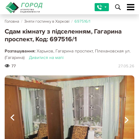
Головна
/
Зняти гостинку в Харкові
/
697516/1
Сдам кімнату з підселенням, Гагарина
проспект, Код: 697516/1
Розташування:
Харьков, Гагарина проспект, Плехановская ул.
(Гагарина)
Дивитися на мапі
77
27.05.26