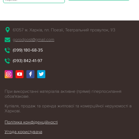
61057 м. Харків, пл. Поезії, Театральний провулок, 1/3
gorodpost@gmail.com
(099) 180-68-35
(093) 842-41-97
При використанні матеріалів активне (пряме) гіперпосилання
обов'язкове.
Купівля, продаж та оренда житлової
та комерційної нерухомості в
Харкові.
Політика конфіденційності
Угода користувача