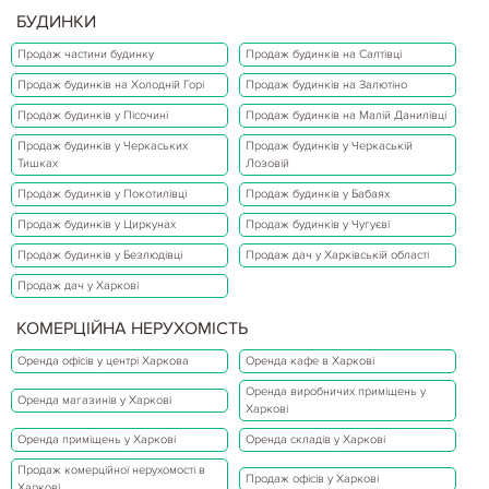
БУДИНКИ
Продаж частини будинку
Продаж будинків на Салтівці
Продаж будинків на Холодній Горі
Продаж будинків на Залютіно
Продаж будинків у Пісочині
Продаж будинків на Малій Данилівці
Продаж будинків у Черкаських
Продаж будинків у Черкаській
Тишках
Лозовій
Продаж будинків у Покотилівці
Продаж будинків у Бабаях
Продаж будинків у Циркунах
Продаж будинків у Чугуєві
Продаж будинків у Безлюдівці
Продаж дач у Харківській області
Продаж дач у Харкові
КОМЕРЦІЙНА НЕРУХОМІСТЬ
Оренда офісів у центрі Харкова
Оренда кафе в Харкові
Оренда виробничих приміщень у
Оренда магазинів у Харкові
Харкові
Оренда приміщень у Харкові
Оренда складів у Харкові
Продаж комерційної нерухомості в
Продаж офісів у Харкові
Харкові