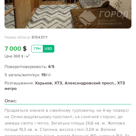
Номер об'єкта:
815437/1
7 000
$
ГРН
USD
2
Ціна
368
$
/ м
Поверх/поверховість:
4/5
S загаль/житл/кух:
19/-/-
Розташування:
Харьков, ХТЗ, Александровский просп., ХТЗ
метро
Опис:
Продається кімната в сімейному гуртожитку, на 4-му поверсі
на Олександрівському проспекті, на сонячній стороні, де
завжди світло і тепло. Загальна площа 26,6 кв. м. Житлова
площа 19,3 кв. м. Сталінка, висота стелі 3,04 м. Велике
металопластикове вікно, висота близько 160, ширина 150. За