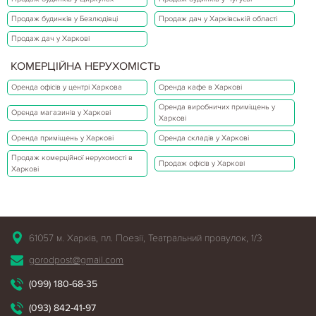
Продаж будинків у Безлюдівці
Продаж дач у Харківській області
Продаж дач у Харкові
КОМЕРЦІЙНА НЕРУХОМІСТЬ
Оренда офісів у центрі Харкова
Оренда кафе в Харкові
Оренда виробничих приміщень у
Оренда магазинів у Харкові
Харкові
Оренда приміщень у Харкові
Оренда складів у Харкові
Продаж комерційної нерухомості в
Продаж офісів у Харкові
Харкові
61057 м. Харків, пл. Поезії, Театральний провулок, 1/3
gorodpost@gmail.com
(099) 180-68-35
(093) 842-41-97