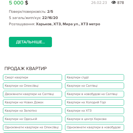
5 000
$
26.02.23
878
Поверх/поверховість:
2/5
S загаль/житл/кух:
22/16/20
Розташування:
Харьков, ХТЗ, Мира ул., ХТЗ метро
ДЕТАЛЬНІШЕ...
ПРОДАЖ КВАРТИР
Смарт квартири
Квартири студії
Квартири на Олексіївці
Квартири на Салтівці
Двокімнатні квартири на Салтівці
Квартири в новобудові на Салтівці
Квартири на Нових Домах
Квартири на Холодній Горі
Квартири на Залютіно
Квартири на ХТЗ
Квартири на Одеській
Квартири в центрі Харкова
Однокімнатні квартири на Олексіївці
Однокімнатні квартири в новобудові