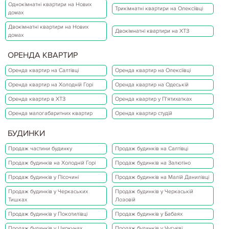
Однокімнатні квартири на Нових
Трикімнатні квартири на Олексіївці
домах
Двокімнатні квартири на Нових
Двокімнатні квартири на ХТЗ
домах
ОРЕНДА КВАРТИР
Оренда квартир на Салтівці
Оренда квартир на Олексіївці
Оренда квартир на Холодній Горі
Оренда квартир на Одеській
Оренда квартир в ХТЗ
Оренда квартир у П'ятихатках
Оренда малогабаритних квартир
Оренда квартир студій
БУДИНКИ
Продаж частини будинку
Продаж будинків на Салтівці
Продаж будинків на Холодній Горі
Продаж будинків на Залютіно
Продаж будинків у Пісочині
Продаж будинків на Малій Данилівці
Продаж будинків у Черкаських
Продаж будинків у Черкаській
Тишках
Лозовій
Продаж будинків у Покотилівці
Продаж будинків у Бабаях
Продаж будинків у Циркунах
Продаж будинків у Чугуєві