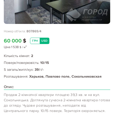
Номер об'єкта:
807865/4
60 000
$
ГРН
USD
2
Ціна
1 538
$
/ м
Кількість кімнат:
2
Поверх/поверховість:
10/15
S загаль/житл/кух:
39/-/-
Розташування:
Харьков, Павлово поле, Сокольниковская
Опис:
Продаж 2-кімнатної квартири площею 39,3 кв. м на вул.
Сокольницька. Доглянута сучасна 2-кімнатна квартира готова
до огляду. Чудове розташування, неподалік від
Центрального парку. 10/15 поверх. Територія охороняється.