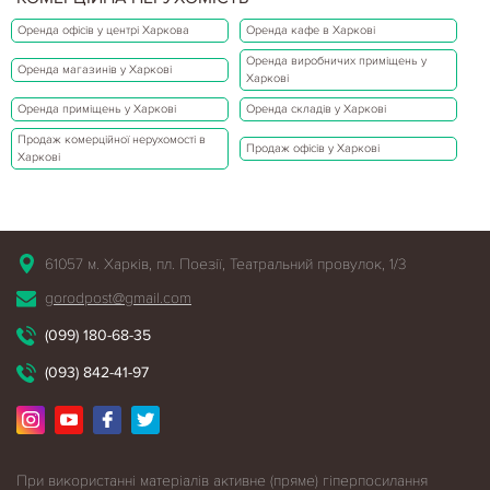
Оренда офісів у центрі Харкова
Оренда кафе в Харкові
Оренда виробничих приміщень у
Оренда магазинів у Харкові
Харкові
Оренда приміщень у Харкові
Оренда складів у Харкові
Продаж комерційної нерухомості в
Продаж офісів у Харкові
Харкові
61057 м. Харків, пл. Поезії, Театральний провулок, 1/3
gorodpost@gmail.com
(099) 180-68-35
(093) 842-41-97
При використанні матеріалів активне (пряме) гіперпосилання