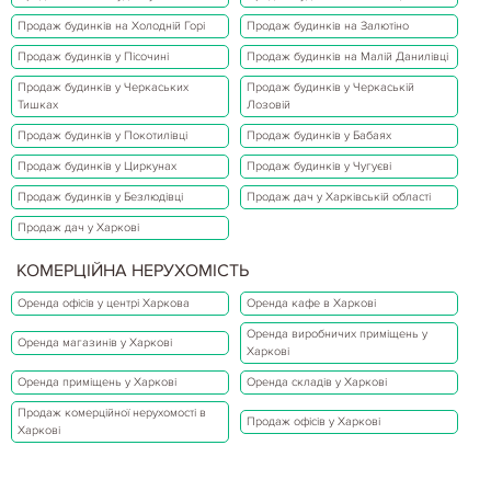
Продаж будинків на Холодній Горі
Продаж будинків на Залютіно
Продаж будинків у Пісочині
Продаж будинків на Малій Данилівці
Продаж будинків у Черкаських
Продаж будинків у Черкаській
Тишках
Лозовій
Продаж будинків у Покотилівці
Продаж будинків у Бабаях
Продаж будинків у Циркунах
Продаж будинків у Чугуєві
Продаж будинків у Безлюдівці
Продаж дач у Харківській області
Продаж дач у Харкові
КОМЕРЦІЙНА НЕРУХОМІСТЬ
Оренда офісів у центрі Харкова
Оренда кафе в Харкові
Оренда виробничих приміщень у
Оренда магазинів у Харкові
Харкові
Оренда приміщень у Харкові
Оренда складів у Харкові
Продаж комерційної нерухомості в
Продаж офісів у Харкові
Харкові