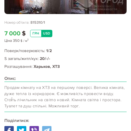
Номер об'єкта:
815310/1
7 000
$
ГРН
USD
2
Ціна
350
$
/ м
Поверх/поверховість:
1/2
S загаль/житл/кух:
20/-/-
Розташування:
Харьков, ХТЗ
Опис:
Продам кімнату на ХТЗ на першому поверсі. Велика кімната,
дуже тепла із коридором. Є можливість провести воду.
Стої́ть лічильник на світло новий. Кімната світла і простора.
Туалет та душ спільні. Можливий торг.
Поділитися: