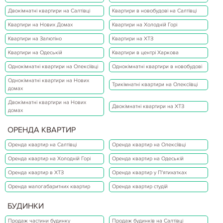
Двокімнатні квартири на Салтівці
Квартири в новобудові на Салтівці
Квартири на Нових Домах
Квартири на Холодній Горі
Квартири на Залютіно
Квартири на ХТЗ
Квартири на Одеській
Квартири в центрі Харкова
Однокімнатні квартири на Олексіївці
Однокімнатні квартири в новобудові
Однокімнатні квартири на Нових
Трикімнатні квартири на Олексіївці
домах
Двокімнатні квартири на Нових
Двокімнатні квартири на ХТЗ
домах
ОРЕНДА КВАРТИР
Оренда квартир на Салтівці
Оренда квартир на Олексіївці
Оренда квартир на Холодній Горі
Оренда квартир на Одеській
Оренда квартир в ХТЗ
Оренда квартир у П'ятихатках
Оренда малогабаритних квартир
Оренда квартир студій
БУДИНКИ
Продаж частини будинку
Продаж будинків на Салтівці