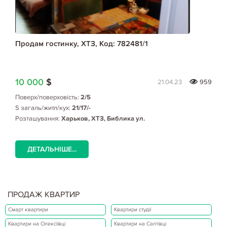
Продам гостинку, ХТЗ, Код: 782481/1
10 000
$
21.04.23
959
Поверх/поверховість:
2/5
S загаль/житл/кух:
21/17/-
Розташування:
Харьков, ХТЗ, Библика ул.
ДЕТАЛЬНІШЕ...
ПРОДАЖ КВАРТИР
Смарт квартири
Квартири студії
Квартири на Олексіївці
Квартири на Салтівці