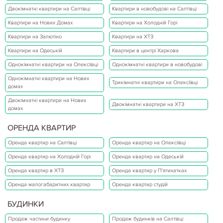
Двокімнатні квартири на Салтівці
Квартири в новобудові на Салтівці
Квартири на Нових Домах
Квартири на Холодній Горі
Квартири на Залютіно
Квартири на ХТЗ
Квартири на Одеській
Квартири в центрі Харкова
Однокімнатні квартири на Олексіївці
Однокімнатні квартири в новобудові
Однокімнатні квартири на Нових
Трикімнатні квартири на Олексіївці
домах
Двокімнатні квартири на Нових
Двокімнатні квартири на ХТЗ
домах
ОРЕНДА КВАРТИР
Оренда квартир на Салтівці
Оренда квартир на Олексіївці
Оренда квартир на Холодній Горі
Оренда квартир на Одеській
Оренда квартир в ХТЗ
Оренда квартир у П'ятихатках
Оренда малогабаритних квартир
Оренда квартир студій
БУДИНКИ
Продаж частини будинку
Продаж будинків на Салтівці