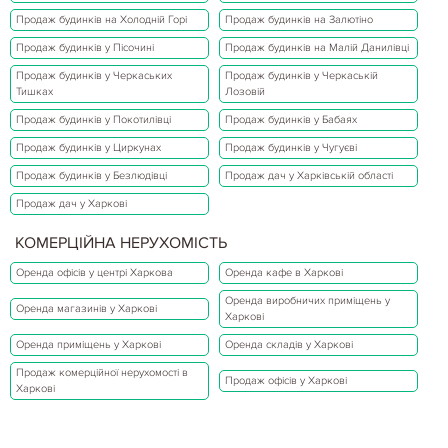
Продаж будинків на Холодній Горі
Продаж будинків на Залютіно
Продаж будинків у Пісочині
Продаж будинків на Малій Данилівці
Продаж будинків у Черкаських
Продаж будинків у Черкаській
Тишках
Лозовій
Продаж будинків у Покотилівці
Продаж будинків у Бабаях
Продаж будинків у Циркунах
Продаж будинків у Чугуєві
Продаж будинків у Безлюдівці
Продаж дач у Харківській області
Продаж дач у Харкові
КОМЕРЦІЙНА НЕРУХОМІСТЬ
Оренда офісів у центрі Харкова
Оренда кафе в Харкові
Оренда виробничих приміщень у
Оренда магазинів у Харкові
Харкові
Оренда приміщень у Харкові
Оренда складів у Харкові
Продаж комерційної нерухомості в
Продаж офісів у Харкові
Харкові