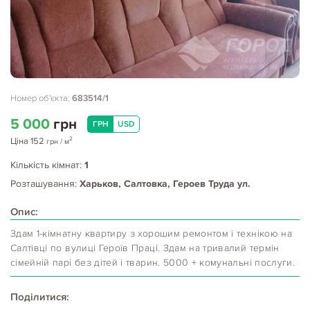
Номер об'єкта:
683514/1
5 000
грн
ГРН
USD
2
Ціна
152
грн
/ м
Кількість кімнат:
1
Розташування:
Харьков, Салтовка, Героев Труда ул.
Опис:
Здам 1-кімнатну квартиру з хорошим ремонтом і технікою на
Салтівці по вулиці Героїв Праці. Здам на тривалий термін
сімейній парі без дітей і тварин. 5000 + комунальні послуги.
Поділитися: