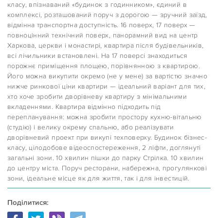
класу, впізнаваний «будинок з годинником», єдиний в
комплексі, розташований поруч з дорогою — зручний заїзд,
відмінна транспортна доступність. 16 поверх, 17 поверх —
повноцінний технічний поверх, панорамний вид на центр
Харкова, церкви і монастирі, квартира після будівельників,
всі лічильники встановлені. На 17 поверсі знаходиться
порожнє приміщення площею, порівнянною з квартирою.
Його можна викупити окремо (не у мене) за вартістю значно
нижче ринкової ціни квартири — ідеальний варіант для тих,
хто хоче зробити дворівневу квартиру з мінімальними
вкладеннями. Квартира відмінно підходить під
перепланування: можна зробити простору кухню-вітальню
(студію) і велику окрему спальню, або реалізувати
дворівневий проект при викупі техповерху. Будинок бізнес-
класу, цілодобове відеоспостереження, 2 ліфти, доглянуті
загальні зони. 10 хвилин пішки до парку Стрілка. 10 хвилин
до центру міста. Поруч ресторани, набережна, прогулянкові
зони, ідеальне місце як для життя, так і для інвестицій.
Поділитися: