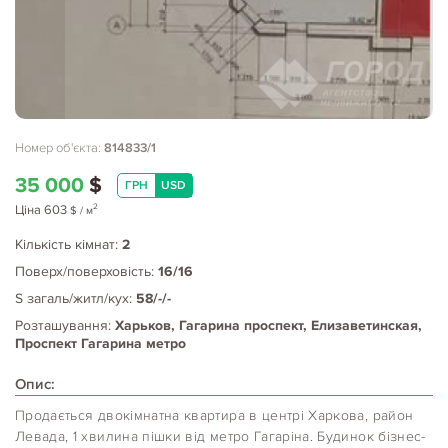
Номер об'єкта:
814833/1
35 000
$
ГРН
USD
2
Ціна
603
$
/ м
Кількість кімнат:
2
Поверх/поверховість:
16/16
S загаль/житл/кух:
58/-/-
Розташування:
Харьков, Гагарина проспект, Елизаветинская,
Проспект Гагарина метро
Опис:
Продається двокімнатна квартира в центрі Харкова, район
Левада, 1 хвилина пішки від метро Гагаріна. Будинок бізнес-