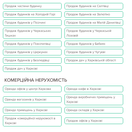
Продаж частини будинку
Продаж будинків на Салтівці
Продаж будинків на Холодній Горі
Продаж будинків на Залютіно
Продаж будинків у Пісочині
Продаж будинків на Малій Данилівці
Продаж будинків у Черкаських
Продаж будинків у Черкаській
Тишках
Лозовій
Продаж будинків у Покотилівці
Продаж будинків у Бабаях
Продаж будинків у Циркунах
Продаж будинків у Чугуєві
Продаж будинків у Безлюдівці
Продаж дач у Харківській області
Продаж дач у Харкові
КОМЕРЦІЙНА НЕРУХОМІСТЬ
Оренда офісів у центрі Харкова
Оренда кафе в Харкові
Оренда виробничих приміщень у
Оренда магазинів у Харкові
Харкові
Оренда приміщень у Харкові
Оренда складів у Харкові
Продаж комерційної нерухомості в
Продаж офісів у Харкові
Харкові