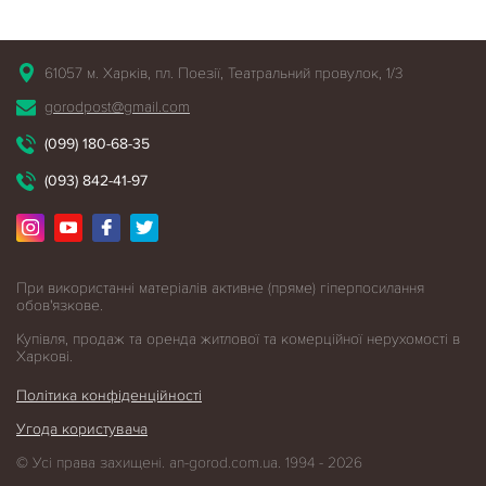
61057 м. Харків, пл. Поезії, Театральний провулок, 1/3
gorodpost@gmail.com
(099) 180-68-35
(093) 842-41-97
При використанні матеріалів активне (пряме) гіперпосилання
обов'язкове.
Купівля, продаж та оренда житлової
та комерційної нерухомості в
Харкові.
Політика конфіденційності
Угода користувача
© Усі права захищені. an-gorod.com.ua. 1994 - 2026