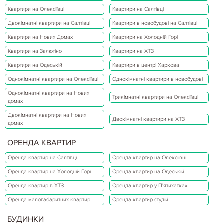
Квартири на Олексіївці
Квартири на Салтівці
Двокімнатні квартири на Салтівці
Квартири в новобудові на Салтівці
Квартири на Нових Домах
Квартири на Холодній Горі
Квартири на Залютіно
Квартири на ХТЗ
Квартири на Одеській
Квартири в центрі Харкова
Однокімнатні квартири на Олексіївці
Однокімнатні квартири в новобудові
Однокімнатні квартири на Нових
Трикімнатні квартири на Олексіївці
домах
Двокімнатні квартири на Нових
Двокімнатні квартири на ХТЗ
домах
ОРЕНДА КВАРТИР
Оренда квартир на Салтівці
Оренда квартир на Олексіївці
Оренда квартир на Холодній Горі
Оренда квартир на Одеській
Оренда квартир в ХТЗ
Оренда квартир у П'ятихатках
Оренда малогабаритних квартир
Оренда квартир студій
БУДИНКИ