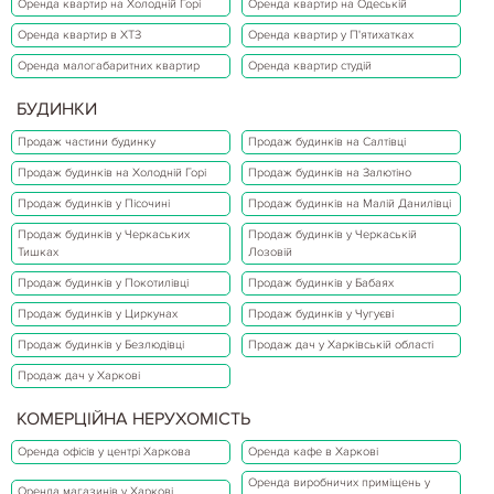
Оренда квартир на Холодній Горі
Оренда квартир на Одеській
Оренда квартир в ХТЗ
Оренда квартир у П'ятихатках
Оренда малогабаритних квартир
Оренда квартир студій
БУДИНКИ
Продаж частини будинку
Продаж будинків на Салтівці
Продаж будинків на Холодній Горі
Продаж будинків на Залютіно
Продаж будинків у Пісочині
Продаж будинків на Малій Данилівці
Продаж будинків у Черкаських
Продаж будинків у Черкаській
Тишках
Лозовій
Продаж будинків у Покотилівці
Продаж будинків у Бабаях
Продаж будинків у Циркунах
Продаж будинків у Чугуєві
Продаж будинків у Безлюдівці
Продаж дач у Харківській області
Продаж дач у Харкові
КОМЕРЦІЙНА НЕРУХОМІСТЬ
Оренда офісів у центрі Харкова
Оренда кафе в Харкові
Оренда виробничих приміщень у
Оренда магазинів у Харкові