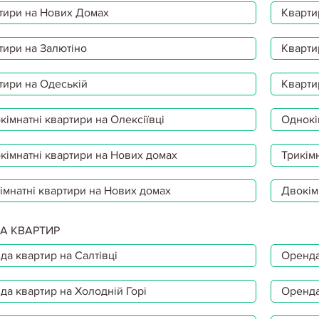
тири на Нових Домах
Кварти
тири на Залютіно
Кварти
тири на Одеській
Кварти
імнатні квартири на Олексіївці
Однокі
кімнатні квартири на Нових домах
Трикімн
імнатні квартири на Нових домах
Двокім
А КВАРТИР
да квартир на Салтівці
Оренда
да квартир на Холодній Горі
Оренда