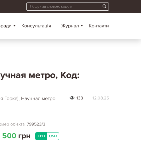
оради
Консультація
Журнал
Контакти
учная метро, Код:
я Горка), Научная метро
133
12.08.25
мер об'єкта:
799523/3
 500
грн
ГРН
USD