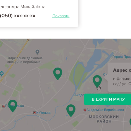
ександра Михайлівна
(050) ххх-хх-хх
Показати
ВІДКРИТИ МАПУ