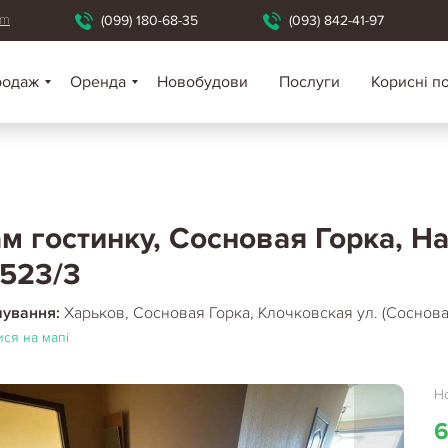
om
(099) 180-68-35
(093) 842-41-97
родаж
Оренда
Новобудови
Послуги
Корисні п
м гостинку, Сосновая Горка, На
523/3
шування:
Харьков, Сосновая Горка, Клочковская ул. (Соснова
ся на мапі
Но
6