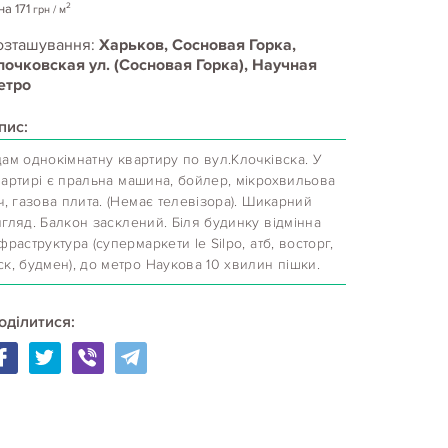
2
на
171
грн
/ м
озташування:
Харьков, Сосновая Горка,
лочковская ул. (Сосновая Горка), Научная
етро
пис:
ам однокімнатну квартиру по вул.Клочківска. У
вартирі є пральна машина, бойлер, мікрохвильова
ч, газова плита. (Немає телевізора). Шикарний
гляд. Балкон засклений. Біля будинку відмінна
фраструктура (супермаркети le Silpo, атб, восторг,
к, будмен), до метро Наукова 10 хвилин пішки.
оділитися: