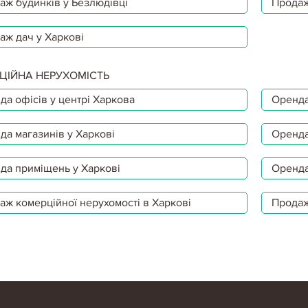
аж будинків у Безлюдівці
Продаж
аж дач у Харкові
ЦІЙНА НЕРУХОМІСТЬ
да офісів у центрі Харкова
Оренда
да магазинів у Харкові
Оренда
да приміщень у Харкові
Оренда
аж комерційної нерухомості в Харкові
Продаж