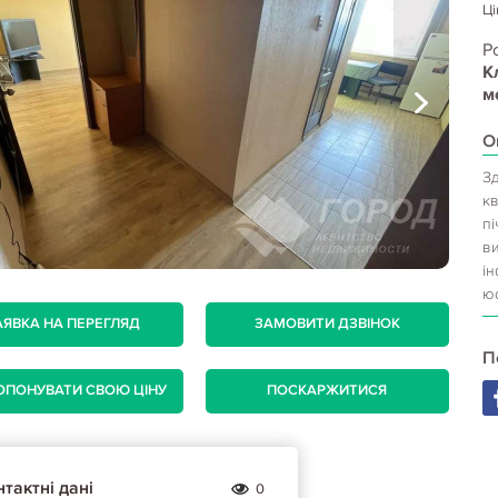
Ці
Р
К
м
О
Зд
к
пі
ви
ін
юс
АЯВКА НА ПЕРЕГЛЯД
ЗАМОВИТИ ДЗВІНОК
П
ОПОНУВАТИ СВОЮ ЦІНУ
ПОСКАРЖИТИСЯ
тактні дані
0