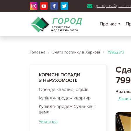
gorodpost@gmail.c
Про нас
П
Головна
/
Зняти гостинку в Харкові
/
799523/3
Сда
КОРИСНІ ПОРАДИ
799
З НЕРУХОМОСТІ:
Оренда квартир, офісів
Розта
Купівля-продаж квартир
Дивити
Купівля-продаж будинків і
землі
Читати всі