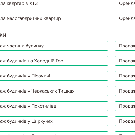
да квартир в ХТЗ
Оренда
да малогабаритних квартир
Оренда
КИ
аж частини будинку
Продаж
аж будинків на Холодній Горі
Продаж
аж будинків у Пісочині
Продаж
аж будинків у Черкаських Тишках
Продаж
аж будинків у Покотилівці
Продаж
аж будинків у Циркунах
Продаж