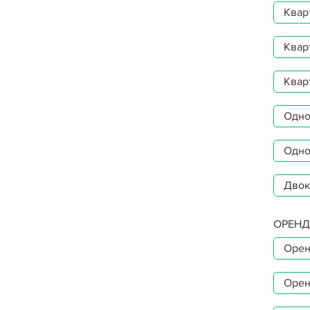
Квар
Квар
Квар
Однок
Одно
Двок
ОРЕНД
Орен
Орен