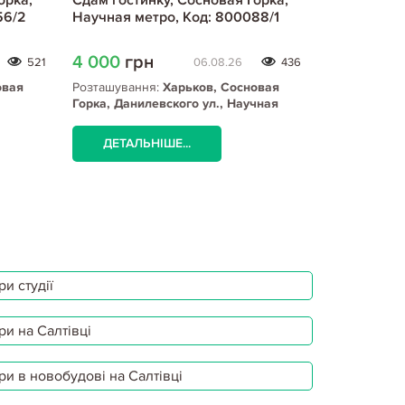
орка,
Сдам гостинку, Сосновая Горка,
Сдам гости
56/2
Научная метро, Код: 800088/1
Научная ме
4 000
грн
7 500
гр
521
06.08.26
436
овая
Розташування:
Харьков, Сосновая
Розташуванн
Горка, Данилевского ул., Научная
Горка, Серп
метро
ДЕТАЛЬНІШЕ...
ДЕТАЛЬ
и студії
ри на Салтівці
ри в новобудові на Салтівці