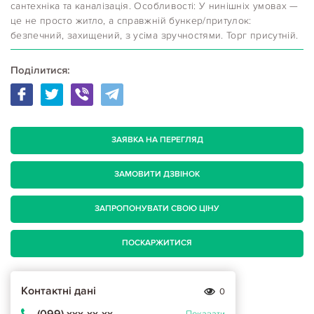
сантехніка та каналізація. Особливості: У нинішніх умовах —
це не просто житло, а справжній бункер/притулок:
безпечний, захищений, з усіма зручностями. Торг присутній.
Поділитися:
ЗАЯВКА НА ПЕРЕГЛЯД
ЗАМОВИТИ ДЗВІНОК
ЗАПРОПОНУВАТИ СВОЮ ЦІНУ
ПОСКАРЖИТИСЯ
Контактні дані
0
(099) ххх-хх-хх
Показати