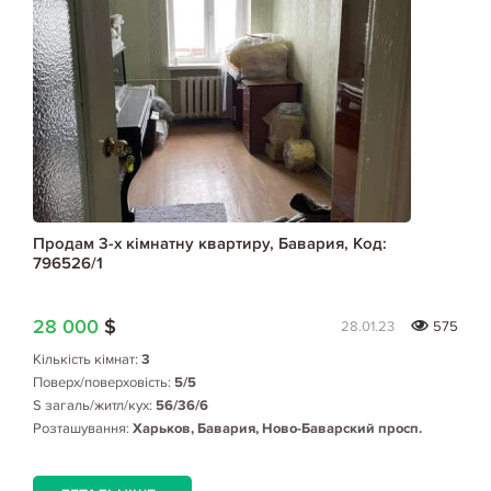
Продам 3-х кімнатну квартиру, Бавария, Код:
796526/1
28 000
$
28.01.23
575
Кількість кімнат:
3
Поверх/поверховість:
5/5
S загаль/житл/кух:
56/36/6
Розташування:
Харьков, Бавария, Ново-Баварский просп.