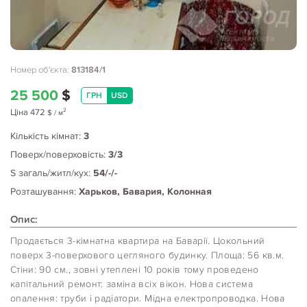
Номер об'єкта:
813184/1
25 500
$
ГРН
USD
2
Ціна
472
$
/ м
Кількість кімнат:
3
Поверх/поверховість:
3/3
S загаль/житл/кух:
54/-/-
Розташування:
Харьков, Бавария, Колонная
Опис:
Продається 3-кімнатна квартира на Баварії. Цокольний
поверх 3-поверхового цегляного будинку. Площа: 56 кв.м.
Стіни: 90 см., зовні утеплені 10 років тому проведено
капітальний ремонт: заміна всіх вікон. Нова система
опалення: труби і радіатори. Мідна електропроводка. Нова