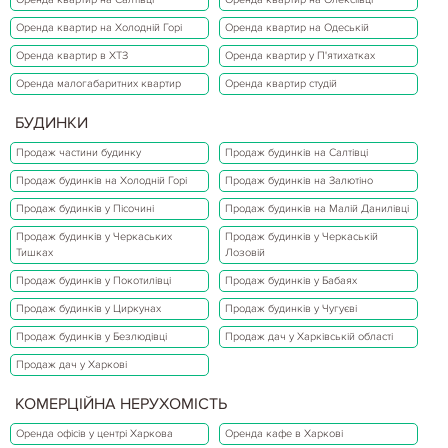
Оренда квартир на Холодній Горі
Оренда квартир на Одеській
Оренда квартир в ХТЗ
Оренда квартир у П'ятихатках
Оренда малогабаритних квартир
Оренда квартир студій
БУДИНКИ
Продаж частини будинку
Продаж будинків на Салтівці
Продаж будинків на Холодній Горі
Продаж будинків на Залютіно
Продаж будинків у Пісочині
Продаж будинків на Малій Данилівці
Продаж будинків у Черкаських
Продаж будинків у Черкаській
Тишках
Лозовій
Продаж будинків у Покотилівці
Продаж будинків у Бабаях
Продаж будинків у Циркунах
Продаж будинків у Чугуєві
Продаж будинків у Безлюдівці
Продаж дач у Харківській області
Продаж дач у Харкові
КОМЕРЦІЙНА НЕРУХОМІСТЬ
Оренда офісів у центрі Харкова
Оренда кафе в Харкові