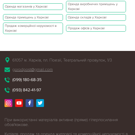
Оренда виробничих приміщень у
Оренда магазинів у Харкові
Харкові
Оренда приміщень у Харкові
Оренда складів у Харкові
Продаж комерційної нерухомості в
Продаж офісів у Харкові
Харкові
61057 м. Харків, пл. Поезії, Театральний провулок, 1/3
gorodpost@gmail.com
(099) 180-68-35
(093) 842-41-97
При використанні матеріалів активне (пряме) гіперпосилання
обов'язкове.
Купівля, продаж та оренда житлової
та комерційної нерухомості в