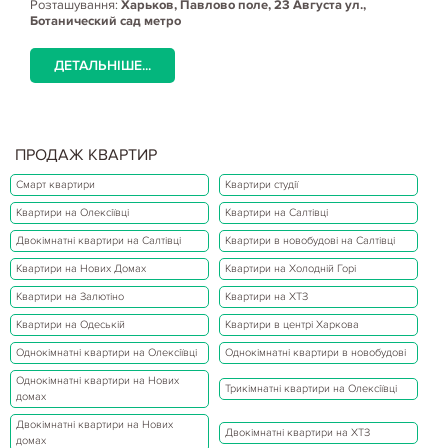
Розташування:
Харьков, Павлово поле, 23 Августа ул.,
Ботанический сад метро
ДЕТАЛЬНІШЕ...
ПРОДАЖ КВАРТИР
Смарт квартири
Квартири студії
Квартири на Олексіївці
Квартири на Салтівці
Двокімнатні квартири на Салтівці
Квартири в новобудові на Салтівці
Квартири на Нових Домах
Квартири на Холодній Горі
Квартири на Залютіно
Квартири на ХТЗ
Квартири на Одеській
Квартири в центрі Харкова
Однокімнатні квартири на Олексіївці
Однокімнатні квартири в новобудові
Однокімнатні квартири на Нових
Трикімнатні квартири на Олексіївці
домах
Двокімнатні квартири на Нових
Двокімнатні квартири на ХТЗ
домах