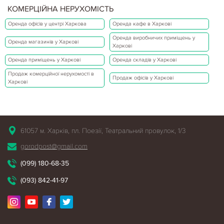
КОМЕРЦІЙНА НЕРУХОМІСТЬ
Оренда офісів у центрі Харкова
Оренда кафе в Харкові
Оренда виробничих приміщень у
Оренда магазинів у Харкові
Харкові
Оренда приміщень у Харкові
Оренда складів у Харкові
Продаж комерційної нерухомості в
Продаж офісів у Харкові
Харкові
61057 м. Харків, пл. Поезії, Театральний провулок, 1/3
gorodpost@gmail.com
(099) 180-68-35
(093) 842-41-97