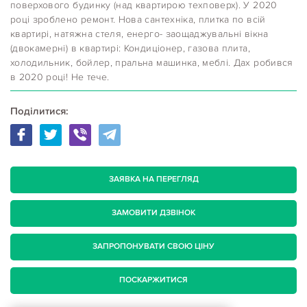
поверхового будинку (над квартирою техповерх). У 2020
році зроблено ремонт. Нова сантехніка, плитка по всій
квартирі, натяжна стеля, енерго- заощаджувальні вікна
(двокамерні) в квартирі: Кондиціонер, газова плита,
холодильник, бойлер, пральна машинка, меблі. Дах робився
в 2020 році! Не тече.
Поділитися:
ЗАЯВКА НА ПЕРЕГЛЯД
ЗАМОВИТИ ДЗВІНОК
ЗАПРОПОНУВАТИ СВОЮ ЦІНУ
ПОСКАРЖИТИСЯ