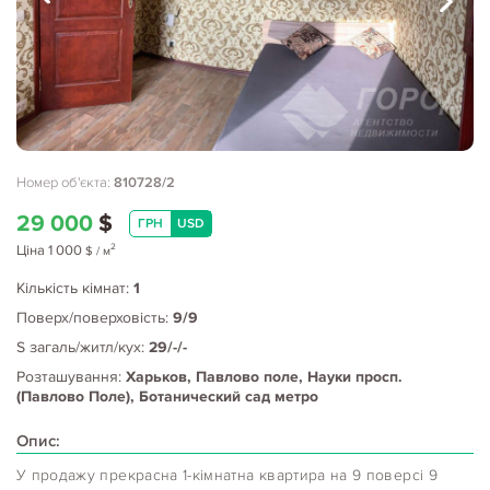
Номер об'єкта:
810728/2
29 000
$
ГРН
USD
2
Ціна
1 000
$
/ м
Кількість кімнат:
1
Поверх/поверховість:
9/9
S загаль/житл/кух:
29/-/-
Розташування:
Харьков, Павлово поле, Науки просп.
(Павлово Поле), Ботанический сад метро
Опис:
У продажу прекрасна 1-кімнатна квартира на 9 поверсі 9