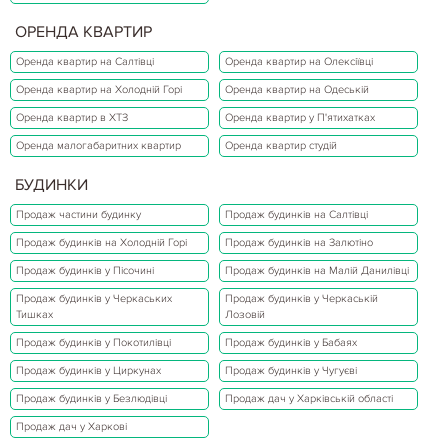
ОРЕНДА КВАРТИР
Оренда квартир на Салтівці
Оренда квартир на Олексіївці
Оренда квартир на Холодній Горі
Оренда квартир на Одеській
Оренда квартир в ХТЗ
Оренда квартир у П'ятихатках
Оренда малогабаритних квартир
Оренда квартир студій
БУДИНКИ
Продаж частини будинку
Продаж будинків на Салтівці
Продаж будинків на Холодній Горі
Продаж будинків на Залютіно
Продаж будинків у Пісочині
Продаж будинків на Малій Данилівці
Продаж будинків у Черкаських
Продаж будинків у Черкаській
Тишках
Лозовій
Продаж будинків у Покотилівці
Продаж будинків у Бабаях
Продаж будинків у Циркунах
Продаж будинків у Чугуєві
Продаж будинків у Безлюдівці
Продаж дач у Харківській області
Продаж дач у Харкові